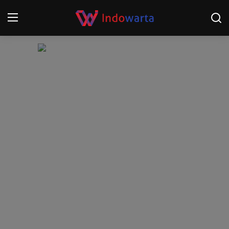
Login
Register
Home
Kompetisi Sepak Bola 2025/2026
Contact
About
Disclaimer
Peristiwa