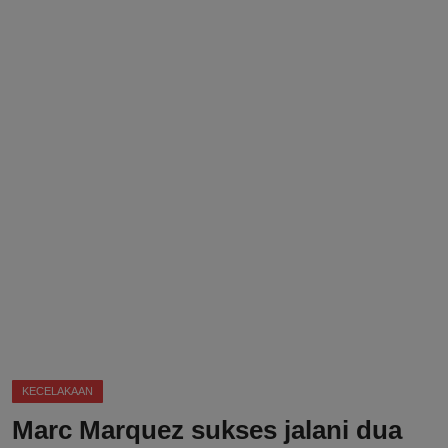
DMCA
Politik
Ekonomi
Internasional
Teknologi
Hiburan
Kesehatan
Otomotif
KECELAKAAN
Marc Marquez sukses jalani dua