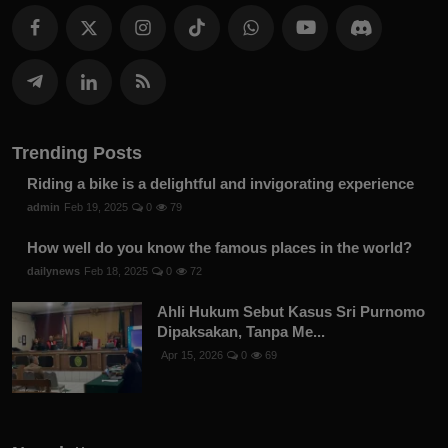
Trending Posts
Riding a bike is a delightful and invigorating experience
admin
Feb 19, 2025
0
79
How well do you know the famous places in the world?
dailynews
Feb 18, 2025
0
72
Ahli Hukum Sebut Kasus Sri Purnomo
Dipaksakan, Tanpa Me...
Apr 15, 2026
0
69