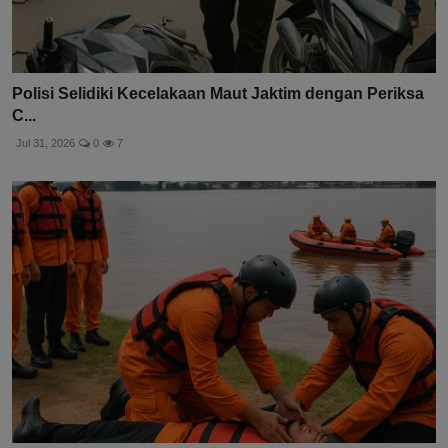
Polisi Selidiki Kecelakaan Maut Jaktim dengan Periksa
C...
Jul 31, 2026
0
7