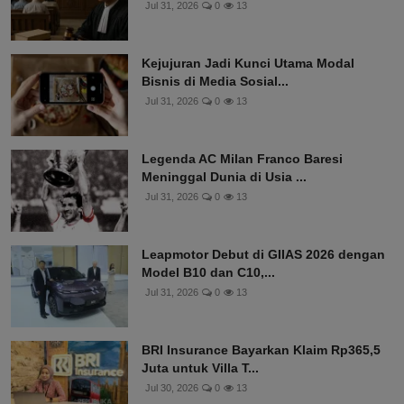
Jul 31, 2026
0
13
Kejujuran Jadi Kunci Utama Modal
Bisnis di Media Sosial...
Jul 31, 2026
0
13
Legenda AC Milan Franco Baresi
Meninggal Dunia di Usia ...
Jul 31, 2026
0
13
Leapmotor Debut di GIIAS 2026 dengan
Model B10 dan C10,...
Jul 31, 2026
0
13
BRI Insurance Bayarkan Klaim Rp365,5
Juta untuk Villa T...
Jul 30, 2026
0
13