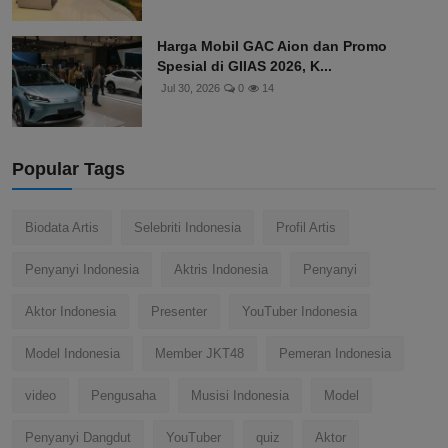
Harga Mobil GAC Aion dan Promo
Spesial di GIIAS 2026, K...
Jul 30, 2026
0
14
Popular Tags
Biodata Artis
Selebriti Indonesia
Profil Artis
Penyanyi Indonesia
Aktris Indonesia
Penyanyi
Aktor Indonesia
Presenter
YouTuber Indonesia
Model Indonesia
Member JKT48
Pemeran Indonesia
video
Pengusaha
Musisi Indonesia
Model
Penyanyi Dangdut
YouTuber
quiz
Aktor