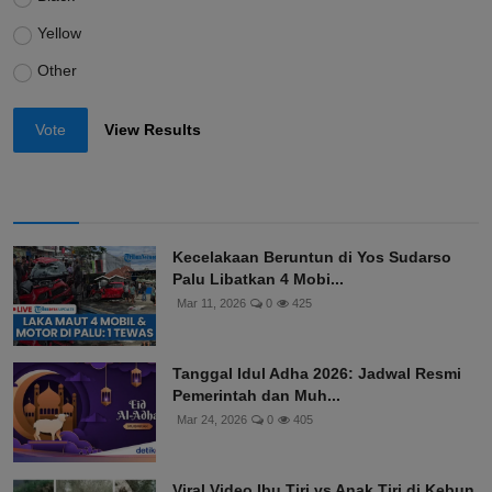
Yellow
Other
Vote
View Results
Kecelakaan Beruntun di Yos Sudarso
Palu Libatkan 4 Mobi...
Mar 11, 2026
0
425
Tanggal Idul Adha 2026: Jadwal Resmi
Pemerintah dan Muh...
Mar 24, 2026
0
405
Viral Video Ibu Tiri vs Anak Tiri di Kebun