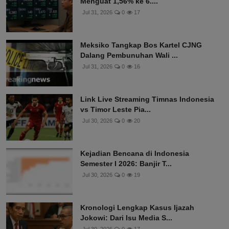
Menguat 1,56% ke 6....
Jul 31, 2026
0
17
Meksiko Tangkap Bos Kartel CJNG
Dalang Pembunuhan Wali ...
Jul 31, 2026
0
16
Link Live Streaming Timnas Indonesia
vs Timor Leste Pia...
Jul 30, 2026
0
20
Kejadian Bencana di Indonesia
Semester I 2026: Banjir T...
Jul 30, 2026
0
19
Kronologi Lengkap Kasus Ijazah
Jokowi: Dari Isu Media S...