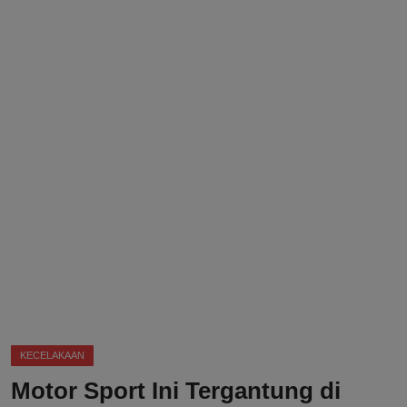
DMCA
Politik
Ekonomi
Internasional
Teknologi
Hiburan
Kesehatan
Otomotif
KECELAKAAN
Motor Sport Ini Tergantung di