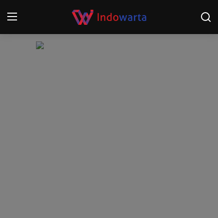
Login
Register
Home
Kompetisi Sepak Bola 2025/2026
Contact
About
Disclaimer
Peristiwa