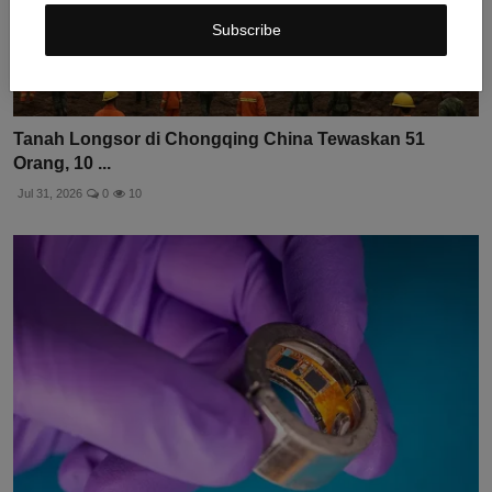
Subscribe
Tanah Longsor di Chongqing China Tewaskan 51
Orang, 10 ...
Jul 31, 2026
0
10