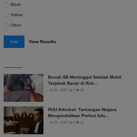
Black
Yellow
Other
Vote
View Results
Bocah SD Meninggal Setelah Mobil
Terjebak Banjir di Rok...
Jul 31, 2026
0
39
RUU Advokat: Tantangan Negara
Mengendalikan Profesi Adv...
Jul 31, 2026
0
13