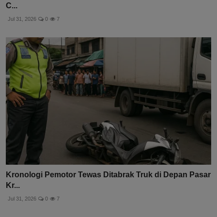
C...
Jul 31, 2026
0
7
Kronologi Pemotor Tewas Ditabrak Truk di Depan Pasar
Kr...
Jul 31, 2026
0
7