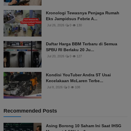
Kronologi Tewasnya Penjaga Rumah
Eks Jampidsus Febrie A...
Jul 26, 2026
0
130
Daftar Harga BBM Terbaru di Semua
SPBU RI Berlaku 20 Ju...
Jul 20, 2026
0
127
Kondisi YouTuber Andra ST Usai
Kecelakaan McLaren Terbe...
Jul 8, 2026
0
108
Recommended Posts
Asing Borong 10 Saham Ini Saat IHSG