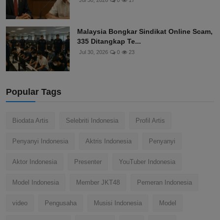
Jul 30, 2026
0
17
Malaysia Bongkar Sindikat Online Scam,
335 Ditangkap Te...
Jul 30, 2026
0
23
Popular Tags
Biodata Artis
Selebriti Indonesia
Profil Artis
Penyanyi Indonesia
Aktris Indonesia
Penyanyi
Aktor Indonesia
Presenter
YouTuber Indonesia
Model Indonesia
Member JKT48
Pemeran Indonesia
video
Pengusaha
Musisi Indonesia
Model