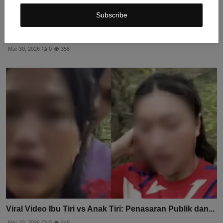
Subscribe
Viral Video Ibu Tiri vs Anak Tiri di Kebun Durian: Wasp...
Mar 30, 2026
0
356
Viral Video Ibu Tiri vs Anak Tiri: Penasaran Publik dan...
Mar 23, 2026
0
348