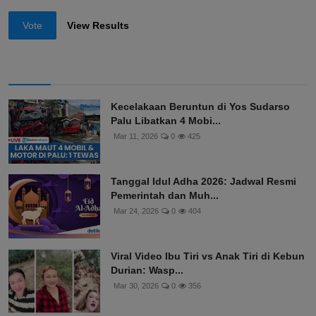
Vote
View Results
Kecelakaan Beruntun di Yos Sudarso
Palu Libatkan 4 Mobi...
Mar 11, 2026
0
425
Tanggal Idul Adha 2026: Jadwal Resmi
Pemerintah dan Muh...
Mar 24, 2026
0
404
Viral Video Ibu Tiri vs Anak Tiri di Kebun
Durian: Wasp...
Mar 30, 2026
0
356