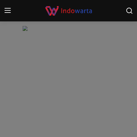
Login
Register
Home
Kompetisi Sepak Bola 2025/2026
Contact
About
Disclaimer
Peristiwa