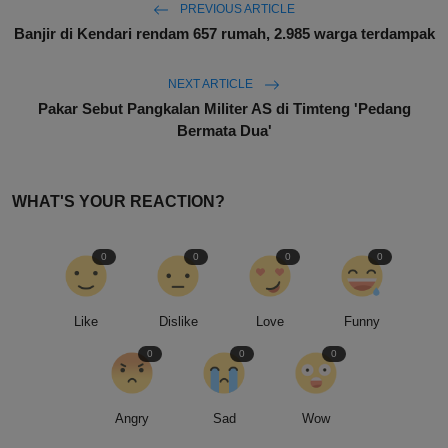
PREVIOUS ARTICLE
Banjir di Kendari rendam 657 rumah, 2.985 warga terdampak
NEXT ARTICLE
Pakar Sebut Pangkalan Militer AS di Timteng 'Pedang
Bermata Dua'
WHAT'S YOUR REACTION?
0
0
0
0
Like
Dislike
Love
Funny
0
0
0
Angry
Sad
Wow