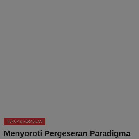
DMCA
Politik
Ekonomi
Internasional
Teknologi
Hiburan
Kesehatan
Otomotif
HUKUM & PERADILAN
Menyoroti Pergeseran Paradigma