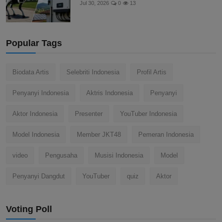
Jul 30, 2026
0
13
Popular Tags
Biodata Artis
Selebriti Indonesia
Profil Artis
Penyanyi Indonesia
Aktris Indonesia
Penyanyi
Aktor Indonesia
Presenter
YouTuber Indonesia
Model Indonesia
Member JKT48
Pemeran Indonesia
video
Pengusaha
Musisi Indonesia
Model
Penyanyi Dangdut
YouTuber
quiz
Aktor
Voting Poll