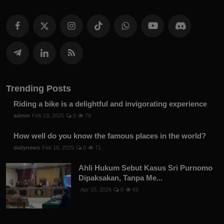
Trending Posts
Riding a bike is a delightful and invigorating experience
admin
Feb 19, 2025
0
79
How well do you know the famous places in the world?
dailynews
Feb 18, 2025
0
71
Ahli Hukum Sebut Kasus Sri Purnomo
Dipaksakan, Tanpa Me...
Apr 15, 2026
0
69