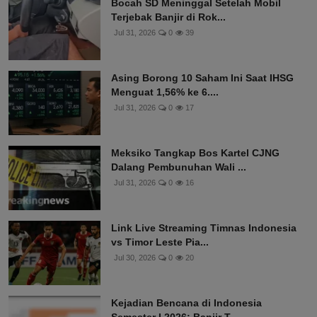
Bocah SD Meninggal Setelah Mobil
Terjebak Banjir di Rok...
Jul 31, 2026
0
39
Asing Borong 10 Saham Ini Saat IHSG
Menguat 1,56% ke 6....
Jul 31, 2026
0
17
Meksiko Tangkap Bos Kartel CJNG
Dalang Pembunuhan Wali ...
Jul 31, 2026
0
16
Link Live Streaming Timnas Indonesia
vs Timor Leste Pia...
Jul 30, 2026
0
20
Kejadian Bencana di Indonesia
Semester I 2026: Banjir T...