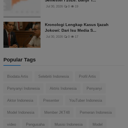
Jul 30, 2026
0
19
Kronologi Lengkap Kasus Ijazah
Jokowi: Dari Isu Media S...
Jul 30, 2026
0
17
Popular Tags
Biodata Artis
Selebriti Indonesia
Profil Artis
Penyanyi Indonesia
Aktris Indonesia
Penyanyi
Aktor Indonesia
Presenter
YouTuber Indonesia
Model Indonesia
Member JKT48
Pemeran Indonesia
video
Pengusaha
Musisi Indonesia
Model