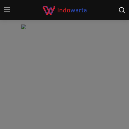
Login
Register
Home
Kompetisi Sepak Bola 2025/2026
Contact
About
Disclaimer
Peristiwa