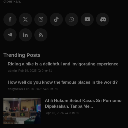
diberikan.
Trending Posts
Riding a bike is a delightful and invigorating experience
admin
Feb 19, 2025
0
81
How well do you know the famous places in the world?
dailynews
Feb 18, 2025
0
74
Ahli Hukum Sebut Kasus Sri Purnomo
Dipaksakan, Tanpa Me...
Apr 15, 2026
0
69