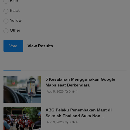
Blue
Black
Yellow
Other
Vote
View Results
5 Kesalahan Menggunakan Google
Maps saat Berkendara
Aug 9, 2026
0
4
ABG Pelaku Penembakan Maut di
Sekolah Thailand Suka Non...
Aug 9, 2026
0
4