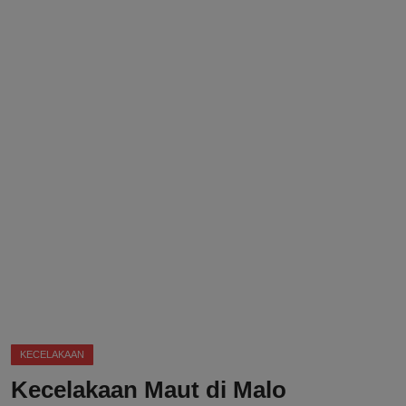
DMCA
Politik
Ekonomi
Internasional
Teknologi
Hiburan
Kesehatan
Otomotif
KECELAKAAN
Kecelakaan Maut di Malo