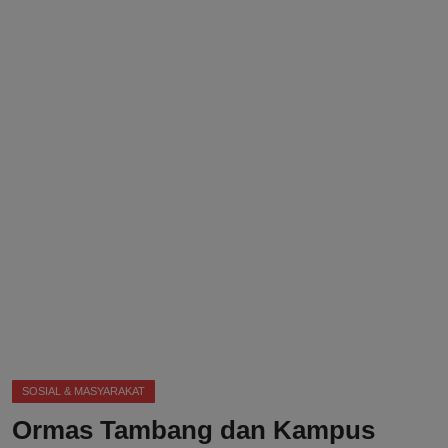
DMCA
Politik
Ekonomi
Internasional
Teknologi
Hiburan
Kesehatan
Otomotif
SOSIAL & MASYARAKAT
Ormas Tambang dan Kampus