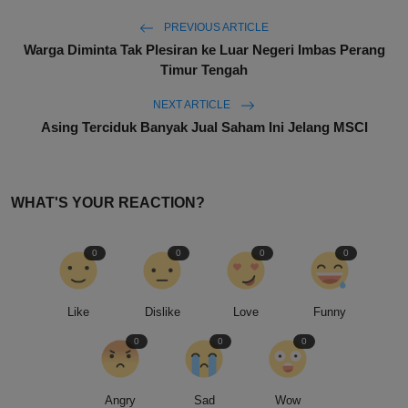
PREVIOUS ARTICLE
Warga Diminta Tak Plesiran ke Luar Negeri Imbas Perang
Timur Tengah
NEXT ARTICLE
Asing Terciduk Banyak Jual Saham Ini Jelang MSCI
WHAT'S YOUR REACTION?
0
0
0
0
Like
Dislike
Love
Funny
0
0
0
Angry
Sad
Wow