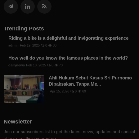
Trending Posts
Riding a bike is a delightful and invigorating experience
admin
Feb 19, 2025
0
80
How well do you know the famous places in the world?
dailynews
Feb 18, 2025
0
73
Ahli Hukum Sebut Kasus Sri Purnomo
Dipaksakan, Tanpa Me...
Apr 15, 2026
0
69
Newsletter
Join our subscribers list to get the latest news, updates and special
offers directly in your inbox