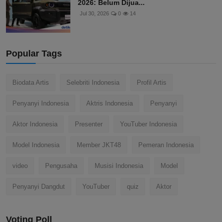
2026: Belum Dijua...
Jul 30, 2026
0
14
Popular Tags
Biodata Artis
Selebriti Indonesia
Profil Artis
Penyanyi Indonesia
Aktris Indonesia
Penyanyi
Aktor Indonesia
Presenter
YouTuber Indonesia
Model Indonesia
Member JKT48
Pemeran Indonesia
video
Pengusaha
Musisi Indonesia
Model
Penyanyi Dangdut
YouTuber
quiz
Aktor
Voting Poll