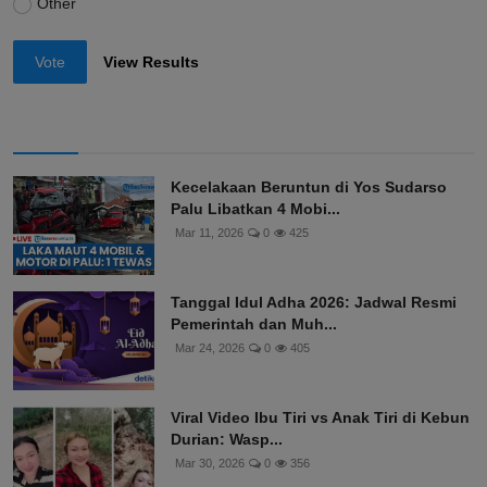
Other
Vote
View Results
Kecelakaan Beruntun di Yos Sudarso
Palu Libatkan 4 Mobi...
Mar 11, 2026
0
425
Tanggal Idul Adha 2026: Jadwal Resmi
Pemerintah dan Muh...
Mar 24, 2026
0
405
Viral Video Ibu Tiri vs Anak Tiri di Kebun
Durian: Wasp...
Mar 30, 2026
0
356