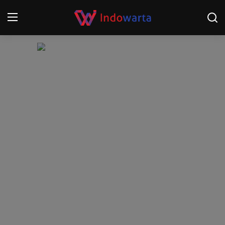
Login
Register
Home
Kompetisi Sepak Bola 2025/2026
Contact
About
Disclaimer
Peristiwa