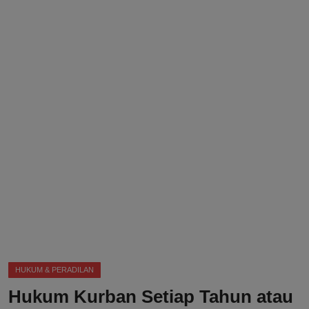
DMCA
Politik
Ekonomi
Internasional
Teknologi
Hiburan
Kesehatan
Otomotif
HUKUM & PERADILAN
Hukum Kurban Setiap Tahun atau