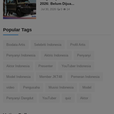
2026: Belum Dijua...
Jul 30, 2026
0
14
Popular Tags
Biodata Artis
Selebriti Indonesia
Profil Artis
Penyanyi Indonesia
Aktris Indonesia
Penyanyi
Aktor Indonesia
Presenter
YouTuber Indonesia
Model Indonesia
Member JKT48
Pemeran Indonesia
video
Pengusaha
Musisi Indonesia
Model
Penyanyi Dangdut
YouTuber
quiz
Aktor