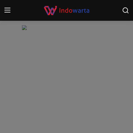
Login
Register
Home
Kompetisi Sepak Bola 2025/2026
Contact
About
Disclaimer
Peristiwa