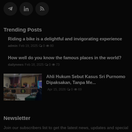
Trending Posts
Riding a bike is a delightful and invigorating experience
admin
Feb 19, 2025
0
80
How well do you know the famous places in the world?
dailynews
Feb 18, 2025
0
73
Ahli Hukum Sebut Kasus Sri Purnomo
Dipaksakan, Tanpa Me...
Apr 15, 2026
0
69
Newsletter
Join our subscribers list to get the latest news, updates and special