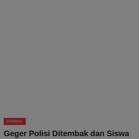
DMCA
Politik
Ekonomi
Internasional
Teknologi
Hiburan
Kesehatan
Otomotif
KRIMINAL
Geger Polisi Ditembak dan Siswa