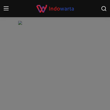
Login
Register
Home
Kompetisi Sepak Bola 2025/2026
Contact
About
Disclaimer
Peristiwa