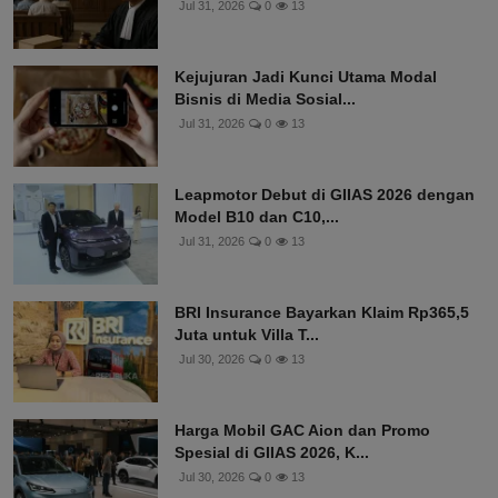
Jul 31, 2026
0
13
Kejujuran Jadi Kunci Utama Modal
Bisnis di Media Sosial...
Jul 31, 2026
0
13
Leapmotor Debut di GIIAS 2026 dengan
Model B10 dan C10,...
Jul 31, 2026
0
13
BRI Insurance Bayarkan Klaim Rp365,5
Juta untuk Villa T...
Jul 30, 2026
0
13
Harga Mobil GAC Aion dan Promo
Spesial di GIIAS 2026, K...
Jul 30, 2026
0
13