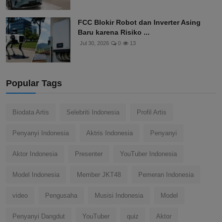
FCC Blokir Robot dan Inverter Asing
Baru karena Risiko ...
Jul 30, 2026
0
13
Popular Tags
Biodata Artis
Selebriti Indonesia
Profil Artis
Penyanyi Indonesia
Aktris Indonesia
Penyanyi
Aktor Indonesia
Presenter
YouTuber Indonesia
Model Indonesia
Member JKT48
Pemeran Indonesia
video
Pengusaha
Musisi Indonesia
Model
Penyanyi Dangdut
YouTuber
quiz
Aktor