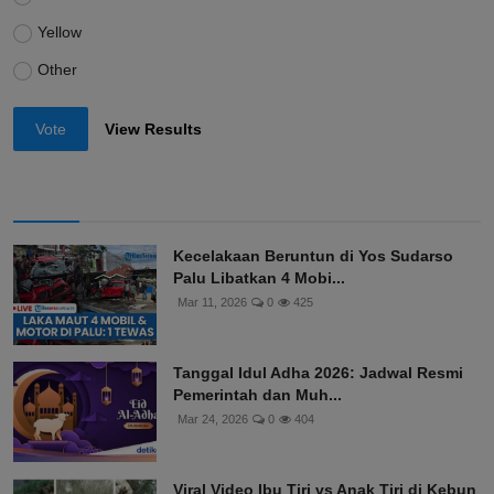
Yellow
Other
Vote
View Results
Kecelakaan Beruntun di Yos Sudarso
Palu Libatkan 4 Mobi...
Mar 11, 2026
0
425
Tanggal Idul Adha 2026: Jadwal Resmi
Pemerintah dan Muh...
Mar 24, 2026
0
404
Viral Video Ibu Tiri vs Anak Tiri di Kebun