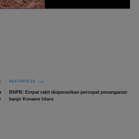
E
NEXT ARTICLE
n
BNPB: Empat rakit dioperasikan percepat penanganan
r
banjir Konawe Utara