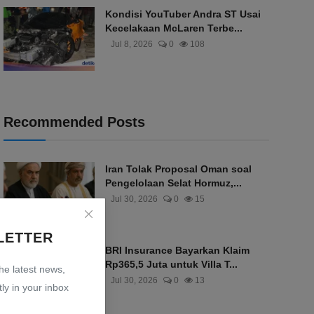
Kondisi YouTuber Andra ST Usai
Kecelakaan McLaren Terbe...
Jul 8, 2026
0
108
Recommended Posts
Iran Tolak Proposal Oman soal
Pengelolaan Selat Hormuz,...
Jul 30, 2026
0
15
LETTER
BRI Insurance Bayarkan Klaim
Rp365,5 Juta untuk Villa T...
the latest news,
Jul 30, 2026
0
13
ly in your inbox