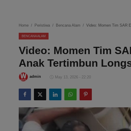
DMCA
Politik
Home
Peristiwa
Bencana Alam
Video: Momen Tim SAR Ev
Ekonomi
BENCANA ALAM
Video: Momen Tim SAR
Internasional
Anak Tertimbun Longs
Teknologi
Hiburan
admin
May 13, 2026 - 22:20
Kesehatan
Otomotif