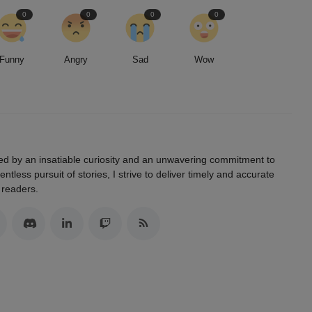
0
0
0
0
Funny
Angry
Sad
Wow
led by an insatiable curiosity and an unwavering commitment to
entless pursuit of stories, I strive to deliver timely and accurate
 readers.