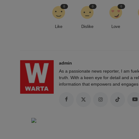
0
0
0
Like
Dislike
Love
admin
As a passionate news reporter, I am fue
truth. With a keen eye for detail and a rel
information that empowers and engages