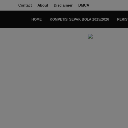
Contact
About
Disclaimer
DMCA
HOME
KOMPETISI SEPAK BOLA 2025/2026
PERIS
Login
Register
Home
Kompetisi Sepak Bola 2025/2026
Contact
About
Disclaimer
Peristiwa