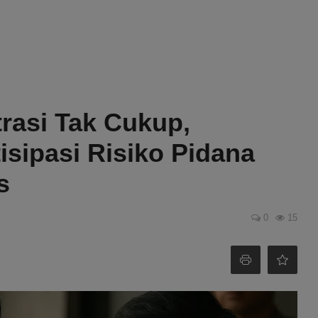
rasi Tak Cukup,
sipasi Risiko Pidana
s
0
15