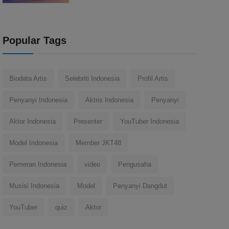
Popular Tags
Biodata Artis
Selebriti Indonesia
Profil Artis
Penyanyi Indonesia
Aktris Indonesia
Penyanyi
Aktor Indonesia
Presenter
YouTuber Indonesia
Model Indonesia
Member JKT48
Pemeran Indonesia
video
Pengusaha
Musisi Indonesia
Model
Penyanyi Dangdut
YouTuber
quiz
Aktor