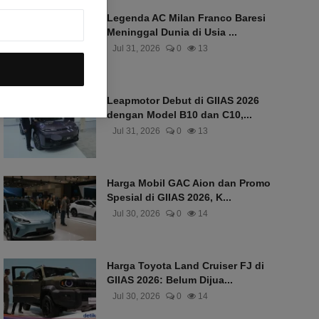
Legenda AC Milan Franco Baresi
Meninggal Dunia di Usia ...
Jul 31, 2026
0
13
Leapmotor Debut di GIIAS 2026
dengan Model B10 dan C10,...
Jul 31, 2026
0
13
Harga Mobil GAC Aion dan Promo
Spesial di GIIAS 2026, K...
Jul 30, 2026
0
14
Harga Toyota Land Cruiser FJ di
GIIAS 2026: Belum Dijua...
Jul 30, 2026
0
14