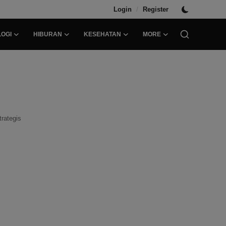
/
Login
Register
OGI
HIBURAN
KESEHATAN
MORE
rategis