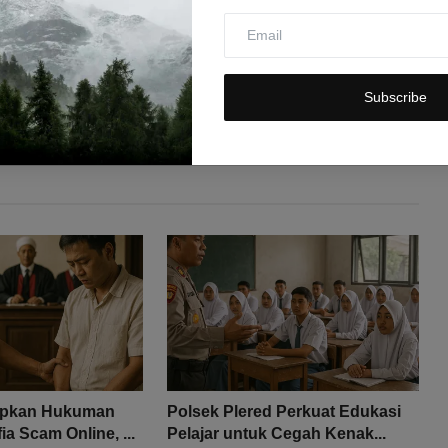
Subscribe
apkan Hukuman
Polsek Plered Perkuat Edukasi
ia Scam Online, ...
Pelajar untuk Cegah Kenak...