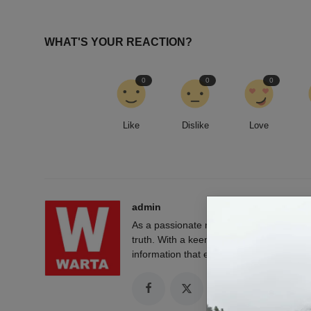
WHAT'S YOUR REACTION?
0
0
0
Like
Dislike
Love
admin
As a passionate news reporter, I am fue
truth. With a keen eye for detail and a rel
information that empowers and engages