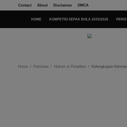
Contact
About
Disclaimer
DMCA
HOME
KOMPETISI SEPAK BOLA 2025/2026
PERIS
Login
Register
Home
Kompetisi Sepak Bola 2025/2026
Home
Peristiwa
Hukum & Peradilan
Kelengkapan Administ
Contact
About
Disclaimer
Peristiwa