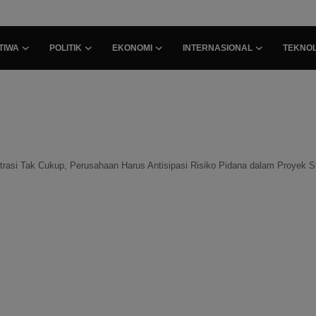
TIWA
POLITIK
EKONOMI
INTERNASIONAL
TEKNOL
rasi Tak Cukup, Perusahaan Harus Antisipasi Risiko Pidana dalam Proyek St