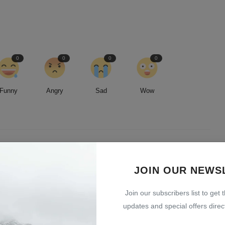
0
0
0
0
Funny
Angry
Sad
Wow
led by an insatiable curiosity and an unwavering commitment to
JOIN OUR NEWS
entless pursuit of stories, I strive to deliver timely and accurate
 readers.
Join our subscribers list to get 
updates and special offers direct