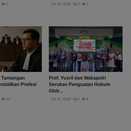
7
Jul 30, 2026
0
7
 Tantangan
Prof. Yusril dan Wakapolri
dalikan Profesi
Serukan Penguatan Hukum
Glob...
13
Jul 30, 2026
0
8