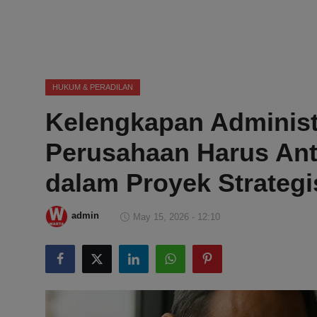
DMCA
Politik
Ekonomi
HUKUM & PERADILAN
Kelengkapan Administ
Internasional
Perusahaan Harus Anti
Teknologi
dalam Proyek Strategi
Hiburan
admin
May 15, 2026 - 12:10
Kesehatan
Otomotif