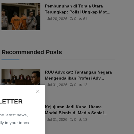
Pembunuhan di Toraja Utara
Terungkap: Polisi Ungkap Mot...
Jul 20, 2026
0
61
Recommended Posts
RUU Advokat: Tantangan Negara
Mengendalikan Profesi Adv...
Jul 31, 2026
0
13
LETTER
Kejujuran Jadi Kunci Utama
Modal Bisnis di Media Sosial...
the latest news,
Jul 31, 2026
0
13
ly in your inbox