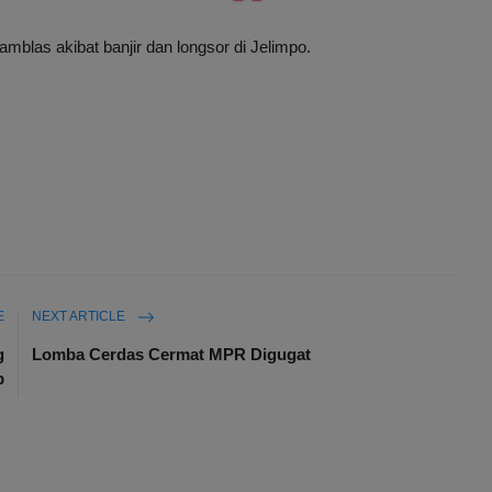
amblas akibat banjir dan longsor di Jelimpo.
E
NEXT ARTICLE
g
Lomba Cerdas Cermat MPR Digugat
p