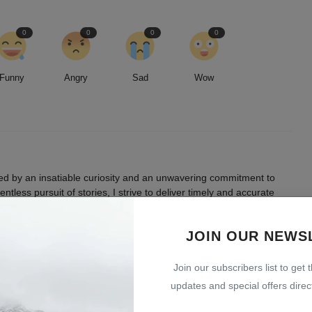
0
0
0
0
Funny
Angry
Sad
Wow
led by an insatiable curiosity and an unwavering commitment to
entless pursuit of stories, I strive to deliver timely and accurate
 readers.
JOIN OUR NEWS
Join our subscribers list to get 
updates and special offers direct