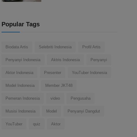
Popular Tags
Biodata Artis
Selebriti Indonesia
Profil Artis
Penyanyi Indonesia
Aktris Indonesia
Penyanyi
Aktor Indonesia
Presenter
YouTuber Indonesia
Model Indonesia
Member JKT48
Pemeran Indonesia
video
Pengusaha
Musisi Indonesia
Model
Penyanyi Dangdut
YouTuber
quiz
Aktor