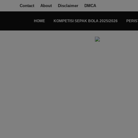
Contact
About
Disclaimer
DMCA
HOME
KOMPETISI SEPAK BOLA 2025/2026
PERIS
Login
Register
Home
Kompetisi Sepak Bola 2025/2026
Contact
About
Disclaimer
Peristiwa