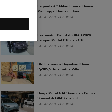
Legenda AC Milan Franco Baresi
Meninggal Dunia di Usia ...
Jul 31, 2026
0
13
Leapmotor Debut di GIIAS 2026
dengan Model B10 dan C10,...
Jul 31, 2026
0
13
BRI Insurance Bayarkan Klaim
Rp365,5 Juta untuk Villa T...
Jul 30, 2026
0
13
Harga Mobil GAC Aion dan Promo
Spesial di GIIAS 2026, K...
Jul 30, 2026
0
13