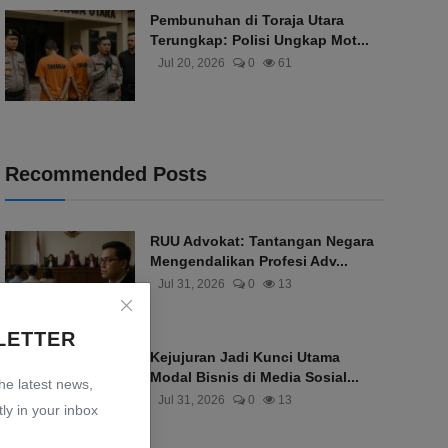
Pembunuhan di Toraja Utara
Terungkap: Polisi Ungkap Mot...
Jul 20, 2026
0
61
Recommended Posts
RUU Advokat: Tantangan Negara
Mengendalikan Profesi Adv...
Jul 31, 2026
0
13
LETTER
Kejujuran Jadi Kunci Utama
Modal Bisnis di Media Sosial...
the latest news,
Jul 31, 2026
0
13
ly in your inbox