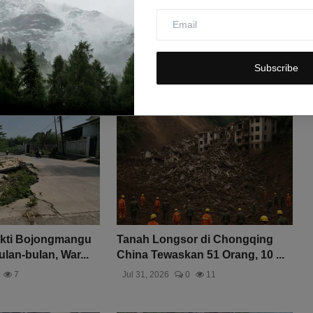
Subscribe
kti Bojongmangu
Tanah Longsor di Chongqing
lan-bulan, War...
China Tewaskan 51 Orang, 10 ...
7
Jul 31, 2026
0
11