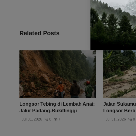
Related Posts
Longsor Tebing di Lembah Anai:
Jalan Sukamu
Jalur Padang-Bukittinggi...
Longsor Berbu
Jul 31, 2026
0
7
Jul 31, 2026
0