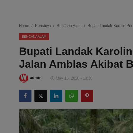
DMCA
Politik
Home
Peristiwa
Bencana Alam
Bupati Landak Karolin Pri
Ekonomi
BENCANA ALAM
Bupati Landak Karolin
Internasional
Jalan Amblas Akibat B
Teknologi
Hiburan
admin
May 15, 2026 - 13:30
Kesehatan
Otomotif