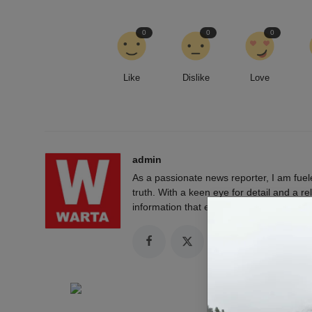
0
0
0
Like
Dislike
Love
admin
As a passionate news reporter, I am fue
truth. With a keen eye for detail and a rel
information that empowers and engages