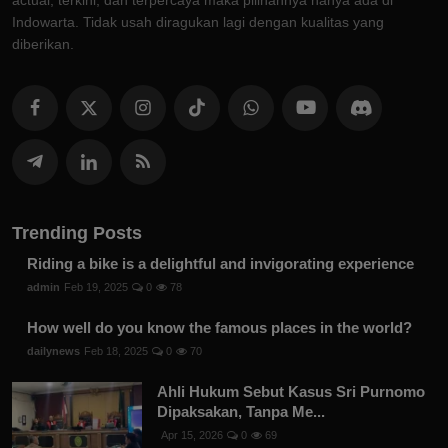
actual, terkini, dan terpercaya maka pilihannya hanya ada di
Indowarta. Tidak usah diragukan lagi dengan kualitas yang
diberikan.
Trending Posts
Riding a bike is a delightful and invigorating experience
admin
Feb 19, 2025
0
78
How well do you know the famous places in the world?
dailynews
Feb 18, 2025
0
70
Ahli Hukum Sebut Kasus Sri Purnomo
Dipaksakan, Tanpa Me...
Apr 15, 2026
0
69