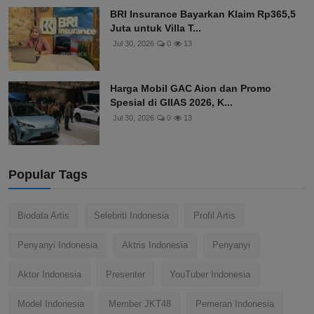
BRI Insurance Bayarkan Klaim Rp365,5
Juta untuk Villa T...
Jul 30, 2026
0
13
Harga Mobil GAC Aion dan Promo
Spesial di GIIAS 2026, K...
Jul 30, 2026
0
13
Popular Tags
Biodata Artis
Selebriti Indonesia
Profil Artis
Penyanyi Indonesia
Aktris Indonesia
Penyanyi
Aktor Indonesia
Presenter
YouTuber Indonesia
Model Indonesia
Member JKT48
Pemeran Indonesia