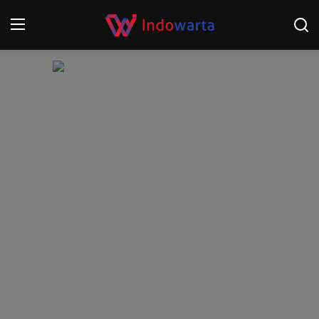
Login
Register
Home
Kompetisi Sepak Bola 2025/2026
Contact
About
Disclaimer
Peristiwa