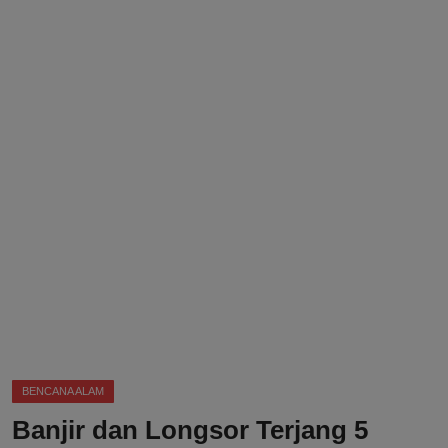
DMCA
Politik
Ekonomi
Internasional
Teknologi
Hiburan
Kesehatan
Otomotif
BENCANA ALAM
Banjir dan Longsor Terjang 5