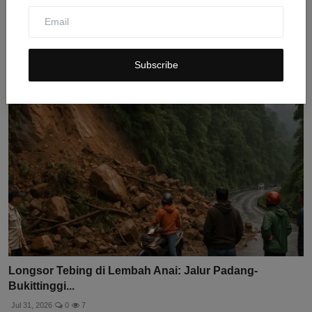
China Terus Lakukan Pencarian Korban Tanah
Longsor, 51 ...
Jul 31, 2026
0
3
Subscribe
Longsor Tebing di Lembah Anai: Jalur Padang-
Bukittinggi...
Jul 31, 2026
0
7