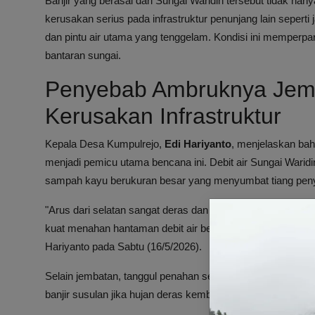
Banjir yang berasal dari Sungai Waridin tersebut tidak h
kerusakan serius pada infrastruktur penunjang lain seperti
dan pintu air utama yang tenggelam. Kondisi ini memperp
bantaran sungai.
Penyebab Ambruknya Jem
Kerusakan Infrastruktur
Kepala Desa Kumpulrejo,
Edi Hariyanto
, menjelaskan bah
menjadi pemicu utama bencana ini. Debit air Sungai Warid
sampah kayu berukuran besar yang menyumbat tiang pen
"Arus dari selatan sangat deras dan membawa tumpukan 
kuat menahan hantaman debit air bercampur sampah, jembat
Hariyanto pada Sabtu (16/5/2026).
Selain jembatan, tanggul penahan sepanjang 50 meter lon
banjir susulan jika hujan deras kembali turun di wilayah hul