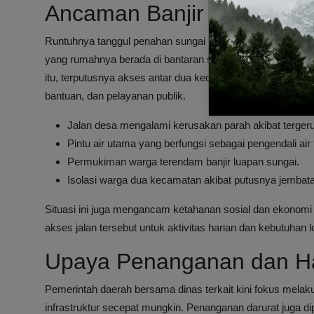
Ancaman Banjir Susulan 
Runtuhnya tanggul penahan sungai membuat permukiman di 
yang rumahnya berada di bantaran sungai terpaksa harus
itu, terputusnya akses antar dua kecamatan menghambat akt
bantuan, dan pelayanan publik.
Jalan desa mengalami kerusakan parah akibat tergerus
Pintu air utama yang berfungsi sebagai pengendali air
Permukiman warga terendam banjir luapan sungai.
Isolasi warga dua kecamatan akibat putusnya jembat
Situasi ini juga mengancam ketahanan sosial dan ekonom
akses jalan tersebut untuk aktivitas harian dan kebutuhan lo
Upaya Penanganan dan H
Pemerintah daerah bersama dinas terkait kini fokus mela
infrastruktur secepat mungkin. Penanganan darurat juga di