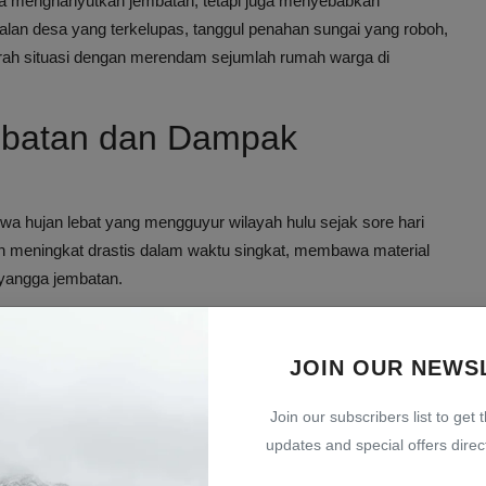
anya menghanyutkan jembatan, tetapi juga menyebabkan
 jalan desa yang terkelupas, tanggul penahan sungai yang roboh,
arah situasi dengan merendam sejumlah rumah warga di
batan dan Dampak
wa hujan lebat yang mengguyur wilayah hulu sejak sore hari
in meningkat drastis dalam waktu singkat, membawa material
yangga jembatan.
sampah kayu yang menyumbat kolong jembatan. Karena tidak
an akhirnya patah lalu hanyut terbawa arus," ujar Edi
JOIN OUR NEWS
Join our subscribers list to get 
gsor dan ambles, menimbulkan kekhawatiran warga akan potensi
updates and special offers direct
u.