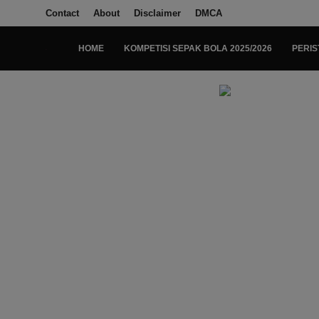
Contact
About
Disclaimer
DMCA
HOME
KOMPETISI SEPAK BOLA 2025/2026
PERIS
Login
Register
Home
Kompetisi Sepak Bola 2025/2026
Contact
About
Disclaimer
Peristiwa