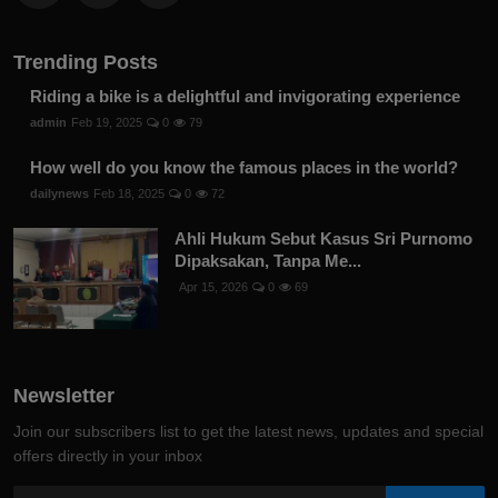
Trending Posts
Riding a bike is a delightful and invigorating experience
admin
Feb 19, 2025
0
79
How well do you know the famous places in the world?
dailynews
Feb 18, 2025
0
72
Ahli Hukum Sebut Kasus Sri Purnomo
Dipaksakan, Tanpa Me...
Apr 15, 2026
0
69
Newsletter
Join our subscribers list to get the latest news, updates and special
offers directly in your inbox