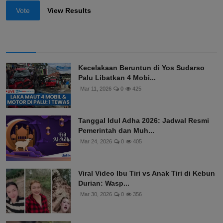
Vote
View Results
Kecelakaan Beruntun di Yos Sudarso
Palu Libatkan 4 Mobi...
Mar 11, 2026
0
425
Tanggal Idul Adha 2026: Jadwal Resmi
Pemerintah dan Muh...
Mar 24, 2026
0
405
Viral Video Ibu Tiri vs Anak Tiri di Kebun
Durian: Wasp...
Mar 30, 2026
0
356