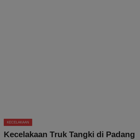
DMCA
Politik
Ekonomi
Internasional
Teknologi
Hiburan
Kesehatan
Otomotif
KECELAKAAN
Kecelakaan Truk Tangki di Padang