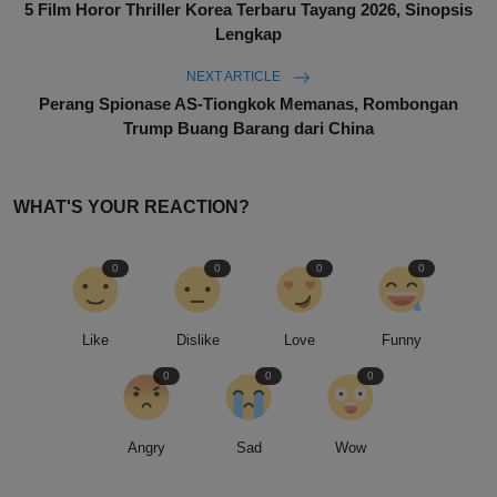
5 Film Horor Thriller Korea Terbaru Tayang 2026, Sinopsis
Lengkap
NEXT ARTICLE
Perang Spionase AS-Tiongkok Memanas, Rombongan
Trump Buang Barang dari China
WHAT'S YOUR REACTION?
0
0
0
0
Like
Dislike
Love
Funny
0
0
0
Angry
Sad
Wow