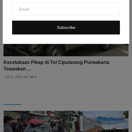
Subscribe
Kecelakaan Pikap di Tol Cipularang Purwakarta
Tewaskan ...
Jul 31, 2026
0
9