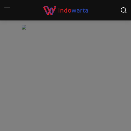
Login
Register
Home
Kompetisi Sepak Bola 2025/2026
Contact
About
Disclaimer
Peristiwa