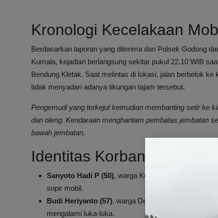
Kronologi Kecelakaan Mobi
Berdasarkan laporan yang diterima dari Polsek Godong d
Kumala, kejadian berlangsung sekitar pukul 22.10 WIB saat m
Bendung Kletak. Saat melintas di lokasi, jalan berbelok ke
tidak menyadari adanya tikungan tajam tersebut.
Pengemudi yang terkejut kemudian membanting setir ke kiri
dan oleng. Kendaraan menghantam pembatas jembatan sebel
bawah jembatan.
Identitas Korban dan Pen
Sanyoto Hadi P (50)
, warga Kelurahan Cangkiran, K
sopir mobil.
Budi Heriyanto (57)
, warga Desa Suruh, Kecamatan
mengalami luka-luka.