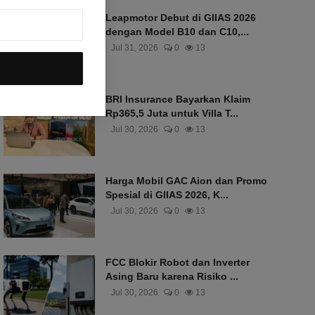
Leapmotor Debut di GIIAS 2026
dengan Model B10 dan C10,...
Jul 31, 2026
0
13
BRI Insurance Bayarkan Klaim
Rp365,5 Juta untuk Villa T...
Jul 30, 2026
0
13
Harga Mobil GAC Aion dan Promo
Spesial di GIIAS 2026, K...
Jul 30, 2026
0
13
FCC Blokir Robot dan Inverter
Asing Baru karena Risiko ...
Jul 30, 2026
0
13