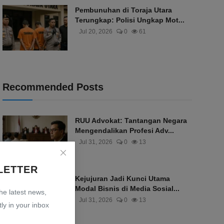
Pembunuhan di Toraja Utara
Terungkap: Polisi Ungkap Mot...
Jul 20, 2026
0
61
Recommended Posts
RUU Advokat: Tantangan Negara
Mengendalikan Profesi Adv...
Jul 31, 2026
0
13
LETTER
Kejujuran Jadi Kunci Utama
Modal Bisnis di Media Sosial...
the latest news,
Jul 31, 2026
0
13
ly in your inbox