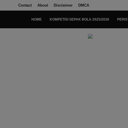
Contact
About
Disclaimer
DMCA
HOME
KOMPETISI SEPAK BOLA 2025/2026
PERIS
Login
Register
Home
Kompetisi Sepak Bola 2025/2026
Contact
About
Disclaimer
Peristiwa