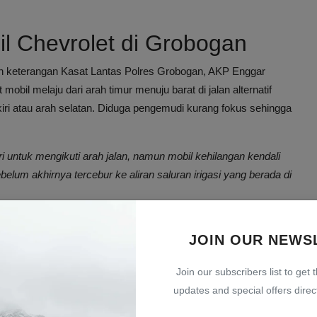
l Chevrolet di Grobogan
an keterangan Kasat Lantas Polres Grobogan, AKP Enggar
obil melaju dari arah timur menuju barat di jalan alternatif
 kiri atau arah selatan. Diduga pengemudi kurang fokus sehingga
 untuk mengikuti arah jalan, namun mobil kehilangan kendali
um akhirnya tercebur ke aliran saluran irigasi yang berada di
anganan Evakuasi
JOIN OUR NEWS
ecamatan Mijen, Kabupaten Semarang, meninggal dunia sebagai
Join our subscribers list to get 
updates and special offers direct
 Suruh, Kabupaten Semarang, merupakan penumpang yang