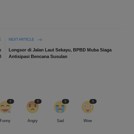
E
NEXT ARTICLE
k
Longsor di Jalan Laut Sekayu, BPBD Muba Siaga
0
Antisipasi Bencana Susulan
0
0
0
0
Funny
Angry
Sad
Wow