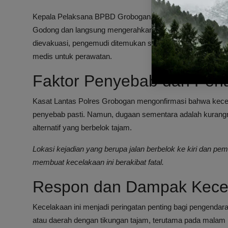
Kepala Pelaksana BPBD Grobogan, Wahju Tri Darmawanto,
Godong dan langsung mengerahkan tim untuk melakukan ev
dievakuasi, pengemudi ditemukan sudah meninggal dunia s
medis untuk perawatan.
Faktor Penyebab dan Pena
Kasat Lantas Polres Grobogan mengonfirmasi bahwa kecel
penyebab pasti. Namun, dugaan sementara adalah kurangn
alternatif yang berbelok tajam.
Lokasi kejadian yang berupa jalan berbelok ke kiri dan pe
membuat kecelakaan ini berakibat fatal.
Respon dan Dampak Kece
Kecelakaan ini menjadi peringatan penting bagi pengendara 
atau daerah dengan tikungan tajam, terutama pada malam ha