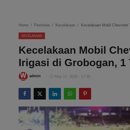
DMCA
Politik
Home
Peristiwa
Kecelakaan
Kecelakaan Mobil Chevrolet T
Ekonomi
KECELAKAAN
Kecelakaan Mobil Chev
Internasional
Irigasi di Grobogan, 1
Teknologi
Hiburan
admin
May 17, 2026 - 17:30
Kesehatan
Otomotif