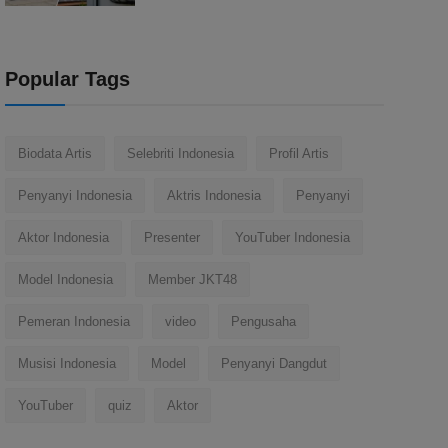
Popular Tags
Biodata Artis
Selebriti Indonesia
Profil Artis
Penyanyi Indonesia
Aktris Indonesia
Penyanyi
Aktor Indonesia
Presenter
YouTuber Indonesia
Model Indonesia
Member JKT48
Pemeran Indonesia
video
Pengusaha
Musisi Indonesia
Model
Penyanyi Dangdut
YouTuber
quiz
Aktor