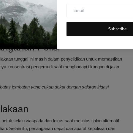
 menjelaskan bahwa pihaknya menerima laporan dari Polsek
akuasi kendaraan dan korban. Setelah mobil berhasil
ementara penumpang yang terluka segera dibawa ke fasilitas
Subscribe
nganan Polisi
akaan tunggal ini masih dalam penyelidikan untuk memastikan
ya konsentrasi pengemudi saat menghadapi tikungan di jalan
mbatas jembatan yang cukup dekat dengan saluran irigasi
lakaan
untuk selalu waspada dan fokus saat melintasi jalan alternatif
ri. Selain itu, penanganan cepat dari aparat kepolisian dan