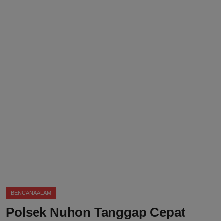
DMCA
Politik
Ekonomi
Internasional
Teknologi
Hiburan
Kesehatan
Otomotif
BENCANA ALAM
Polsek Nuhon Tanggap Cepat