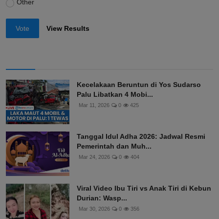
Other
Vote
View Results
Kecelakaan Beruntun di Yos Sudarso
Palu Libatkan 4 Mobi...
Mar 11, 2026
0
425
Tanggal Idul Adha 2026: Jadwal Resmi
Pemerintah dan Muh...
Mar 24, 2026
0
404
Viral Video Ibu Tiri vs Anak Tiri di Kebun
Durian: Wasp...
Mar 30, 2026
0
356