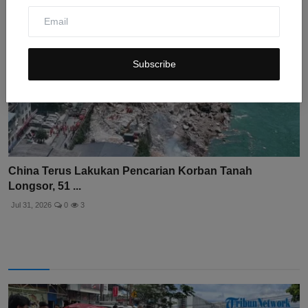
Subscribe
China Terus Lakukan Pencarian Korban Tanah
Longsor, 51 ...
Jul 31, 2026
0
3