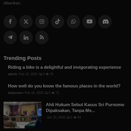
diberikan.
Trending Posts
Riding a bike is a delightful and invigorating experience
admin
Feb 19, 2025
0
79
How well do you know the famous places in the world?
dailynews
Feb 18, 2025
0
72
Ahli Hukum Sebut Kasus Sri Purnomo
Dipaksakan, Tanpa Me...
Apr 15, 2026
0
69