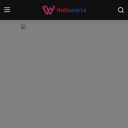
Login
Register
Home
Kompetisi Sepak Bola 2025/2026
Contact
About
Disclaimer
Peristiwa