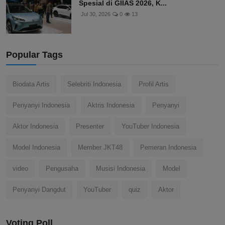
Spesial di GIIAS 2026, K...
Jul 30, 2026
0
13
Popular Tags
Biodata Artis
Selebriti Indonesia
Profil Artis
Penyanyi Indonesia
Aktris Indonesia
Penyanyi
Aktor Indonesia
Presenter
YouTuber Indonesia
Model Indonesia
Member JKT48
Pemeran Indonesia
video
Pengusaha
Musisi Indonesia
Model
Penyanyi Dangdut
YouTuber
quiz
Aktor
Voting Poll