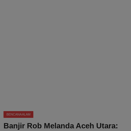
DMCA
Politik
Ekonomi
Internasional
Teknologi
Hiburan
Kesehatan
Otomotif
BENCANA ALAM
Banjir Rob Melanda Aceh Utara: