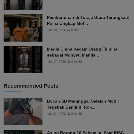
Pembunuhan di Toraja Utara Terungkap:
Polisi Ungkap Mot...
Jul 20, 2026
0
61
Media China Kecam Orang Filipina
sebagai Monyet, Manila...
Jul 17, 2026
0
58
Recommended Posts
Bocah SD Meninggal Setelah Mobil
Terjebak Banjir di Rok...
Jul 31, 2026
0
39
Asing Borong 10 Saham Ini Saat IHSG