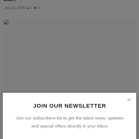
Aug 10, 2026
0
3
JOIN OUR NEWSLETTER
Sekitar 390 Orang Terjebak akibat Tanah Longsor di
Naga...
Join our subscribers list to get the latest news, updates
Aug 10, 2026
0
4
and special offers directly in your inbox