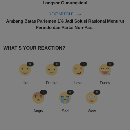
Longsor Gunungkidul
NEXT ARTICLE
Ambang Batas Parlemen 1% Jadi Solusi Rasional Menurut
Perindo dan Partai Non-Par...
WHAT'S YOUR REACTION?
0
0
0
0
Like
Dislike
Love
Funny
0
0
0
Angry
Sad
Wow