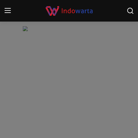
Login
Register
Home
Kompetisi Sepak Bola 2025/2026
Contact
About
Disclaimer
Peristiwa