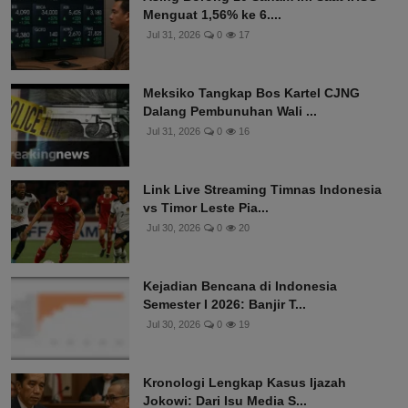
Menguat 1,56% ke 6....
Jul 31, 2026
0
17
Meksiko Tangkap Bos Kartel CJNG
Dalang Pembunuhan Wali ...
Jul 31, 2026
0
16
Link Live Streaming Timnas Indonesia
vs Timor Leste Pia...
Jul 30, 2026
0
20
Kejadian Bencana di Indonesia
Semester I 2026: Banjir T...
Jul 30, 2026
0
19
Kronologi Lengkap Kasus Ijazah
Jokowi: Dari Isu Media S...