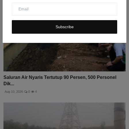
Subscribe
Saluran Air Nyaris Tertutup 90 Persen, 500 Personel
Dik...
Aug 10, 2026
0
4