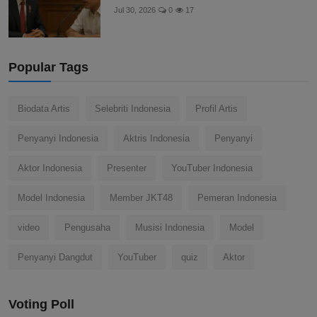
Jul 30, 2026
0
17
Popular Tags
Biodata Artis
Selebriti Indonesia
Profil Artis
Penyanyi Indonesia
Aktris Indonesia
Penyanyi
Aktor Indonesia
Presenter
YouTuber Indonesia
Model Indonesia
Member JKT48
Pemeran Indonesia
video
Pengusaha
Musisi Indonesia
Model
Penyanyi Dangdut
YouTuber
quiz
Aktor
Voting Poll