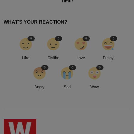
Timur
WHAT'S YOUR REACTION?
0
0
0
0
Like
Dislike
Love
Funny
0
0
0
Angry
Sad
Wow