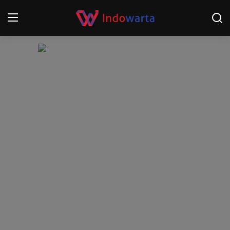
Login
Register
Home
Kompetisi Sepak Bola 2025/2026
Contact
About
Disclaimer
Peristiwa