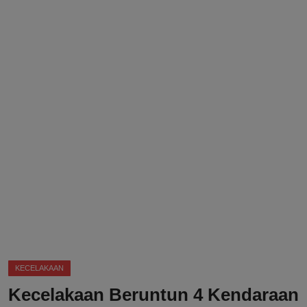
DMCA
Politik
Ekonomi
Internasional
Teknologi
Hiburan
Kesehatan
Otomotif
KECELAKAAN
Kecelakaan Beruntun 4 Kendaraan