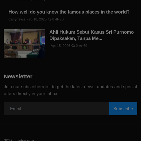
How well do you know the famous places in the world?
dailynews
Feb 18, 2025
0
70
Ahli Hukum Sebut Kasus Sri Purnomo
Dipaksakan, Tanpa Me...
Apr 15, 2026
0
69
Newsletter
Join our subscribers list to get the latest news, updates and special
offers directly in your inbox
Subscribe
2025 - Indowarta