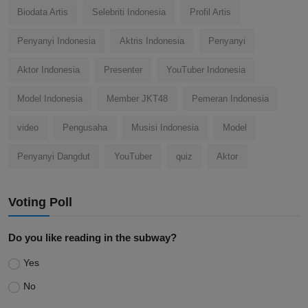
Biodata Artis
Selebriti Indonesia
Profil Artis
Penyanyi Indonesia
Aktris Indonesia
Penyanyi
Aktor Indonesia
Presenter
YouTuber Indonesia
Model Indonesia
Member JKT48
Pemeran Indonesia
video
Pengusaha
Musisi Indonesia
Model
Penyanyi Dangdut
YouTuber
quiz
Aktor
Voting Poll
Do you like reading in the subway?
Yes
No