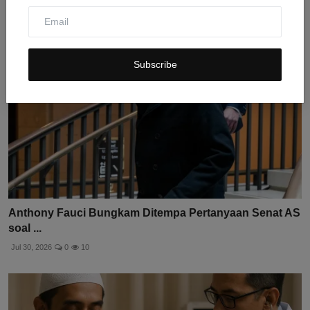
Subscribe
Anthony Fauci Bungkam Ditempa Pertanyaan Senat AS
soal ...
Jul 30, 2026
0
10