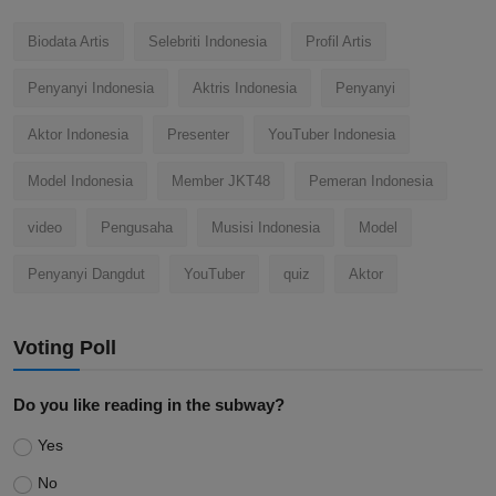
Biodata Artis
Selebriti Indonesia
Profil Artis
Penyanyi Indonesia
Aktris Indonesia
Penyanyi
Aktor Indonesia
Presenter
YouTuber Indonesia
Model Indonesia
Member JKT48
Pemeran Indonesia
video
Pengusaha
Musisi Indonesia
Model
Penyanyi Dangdut
YouTuber
quiz
Aktor
Voting Poll
Do you like reading in the subway?
Yes
No