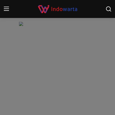
Login
Register
Home
Kompetisi Sepak Bola 2025/2026
Contact
About
Disclaimer
Peristiwa