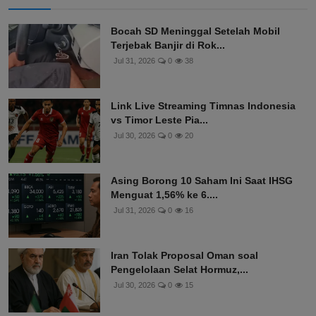
Bocah SD Meninggal Setelah Mobil
Terjebak Banjir di Rok...
Jul 31, 2026
0
38
Link Live Streaming Timnas Indonesia
vs Timor Leste Pia...
Jul 30, 2026
0
20
Asing Borong 10 Saham Ini Saat IHSG
Menguat 1,56% ke 6....
Jul 31, 2026
0
16
Iran Tolak Proposal Oman soal
Pengelolaan Selat Hormuz,...
Jul 30, 2026
0
15