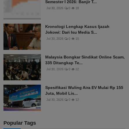
Semester I 2026: Banjir T...
Jul 30, 2026
0
18
Kronologi Lengkap Kasus Ijazah
Jokowi: Dari Isu Media S...
Jul 30, 2026
0
15
Malaysia Bongkar Sindikat Online Scam,
335 Ditangkap Te...
Jul 30, 2026
0
22
Spesifikasi Wuling Aira EV Mulai Rp 155
Juta, Mobil Lis...
Jul 30, 2026
0
12
Popular Tags