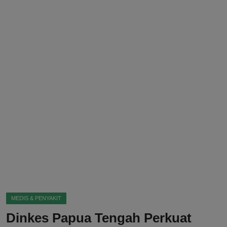
DMCA
Politik
Ekonomi
Internasional
Teknologi
Hiburan
Kesehatan
Otomotif
MEDIS & PENYAKIT
Dinkes Papua Tengah Perkuat