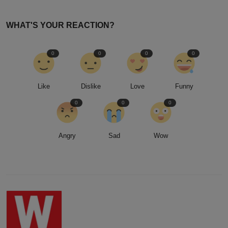
WHAT'S YOUR REACTION?
0
0
0
0
Like
Dislike
Love
Funny
0
0
0
Angry
Sad
Wow