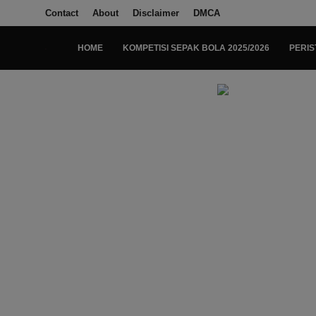
Contact
About
Disclaimer
DMCA
HOME
KOMPETISI SEPAK BOLA 2025/2026
PERIS
Login
Register
Home
Kompetisi Sepak Bola 2025/2026
Contact
About
Disclaimer
Peristiwa