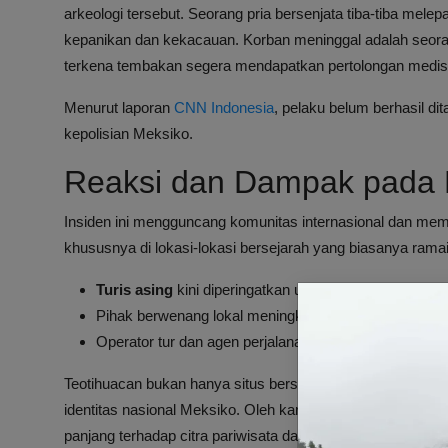
arkeologi tersebut. Seorang pria bersenjata tiba-tiba m
kepanikan dan kekacauan. Korban meninggal adalah seora
terkena tembakan segera mendapatkan pertolongan medis
Menurut laporan
CNN Indonesia
, pelaku belum berhasil d
kepolisian Meksiko.
Reaksi dan Dampak pada P
Insiden ini mengguncang komunitas internasional dan me
khususnya di lokasi-lokasi bersejarah yang biasanya ramai
Turis asing
kini diperingatkan untuk lebih waspada sa
Pihak berwenang lokal meningkatkan patroli keamana
Operator tur dan agen perjalanan mulai merevisi pro
Teotihuacan bukan hanya situs bersejarah yang menjadi da
identitas nasional Meksiko. Oleh karena itu, kejadian pe
panjang terhadap citra pariwisata dan perekonomian lokal.