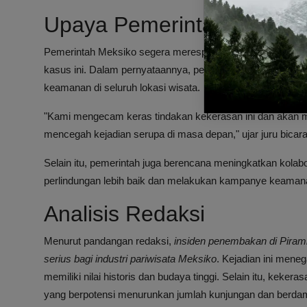
Upaya Pemerintah dan P
Pemerintah Meksiko segera merespons dengan mengerahka
kasus ini. Dalam pernyataannya, pejabat terkait meneg
keamanan di seluruh lokasi wisata.
"Kami mengecam keras tindakan kekerasan ini dan akan 
mencegah kejadian serupa di masa depan," ujar juru bicara
Selain itu, pemerintah juga berencana meningkatkan kola
perlindungan lebih baik dan melakukan kampanye keamana
Analisis Redaksi
Menurut pandangan redaksi,
insiden penembakan di Pirami
serius bagi industri pariwisata Meksiko
. Kejadian ini mene
memiliki nilai historis dan budaya tinggi. Selain itu, keke
yang berpotensi menurunkan jumlah kunjungan dan berdam