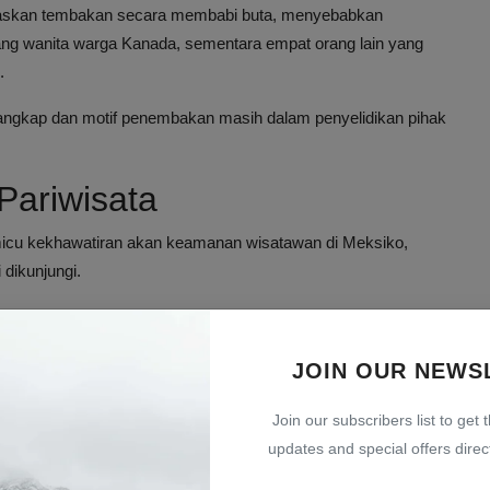
elepaskan tembakan secara membabi buta, menyebabkan
ng wanita warga Kanada, sementara empat orang lain yang
.
itangkap dan motif penembakan masih dalam penyelidikan pihak
ariwisata
micu kekhawatiran akan keamanan wisatawan di Meksiko,
 dikunjungi.
at berkunjung ke situs-situs wisata di Meksiko.
n dan menutup sementara beberapa area untuk penyelidikan.
JOIN OUR NEWS
tokol keamanan demi melindungi pengunjung.
ya tarik wisata utama, tetapi juga simbol kebudayaan dan
Join our subscribers list to get 
nembakan ini berpotensi menimbulkan dampak negatif jangka
updates and special offers direct