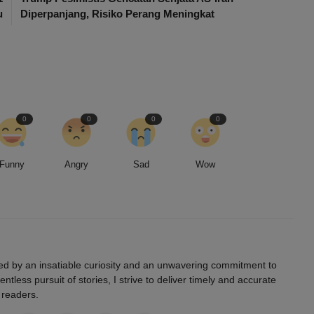
u
Diperpanjang, Risiko Perang Meningkat
0
0
0
0
Funny
Angry
Sad
Wow
led by an insatiable curiosity and an unwavering commitment to
entless pursuit of stories, I strive to deliver timely and accurate
 readers.