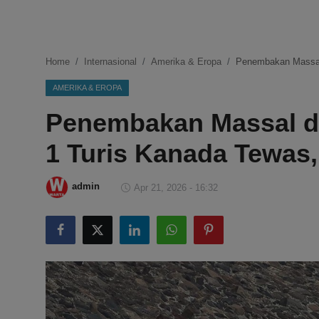
DMCA
Politik
Home
Internasional
Amerika & Eropa
Penembakan Massal 
Ekonomi
AMERIKA & EROPA
Penembakan Massal di
Internasional
1 Turis Kanada Tewas,
Teknologi
Hiburan
admin
Apr 21, 2026 - 16:32
Kesehatan
Otomotif