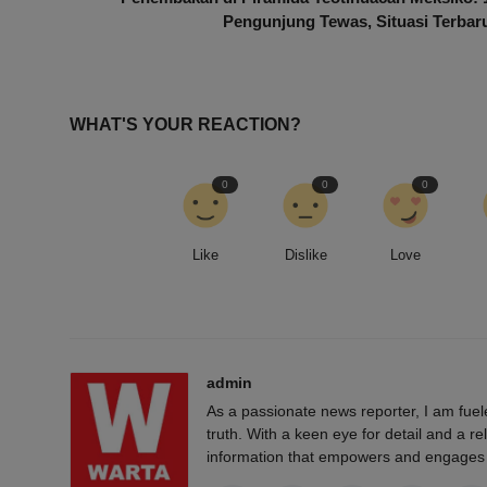
Pengunjung Tewas, Situasi Terbar
WHAT'S YOUR REACTION?
0
0
0
Like
Dislike
Love
admin
As a passionate news reporter, I am fue
truth. With a keen eye for detail and a rel
information that empowers and engages