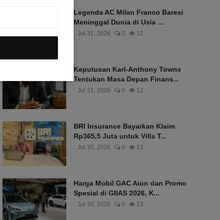
Legenda AC Milan Franco Baresi
Meninggal Dunia di Usia ...
Jul 31, 2026
0
12
Keputusan Karl-Anthony Towns
Tentukan Masa Depan Finans...
Jul 31, 2026
0
12
BRI Insurance Bayarkan Klaim
Rp365,5 Juta untuk Villa T...
Jul 30, 2026
0
13
Harga Mobil GAC Aion dan Promo
Spesial di GIIAS 2026, K...
Jul 30, 2026
0
13