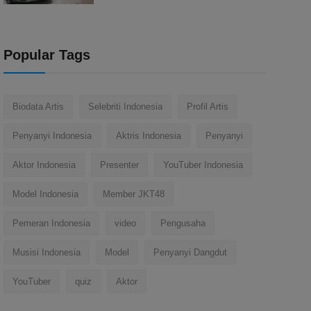
Popular Tags
Biodata Artis
Selebriti Indonesia
Profil Artis
Penyanyi Indonesia
Aktris Indonesia
Penyanyi
Aktor Indonesia
Presenter
YouTuber Indonesia
Model Indonesia
Member JKT48
Pemeran Indonesia
video
Pengusaha
Musisi Indonesia
Model
Penyanyi Dangdut
YouTuber
quiz
Aktor