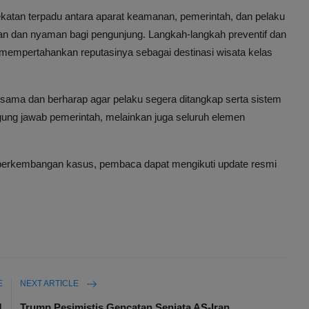
dekatan terpadu antara aparat keamanan, pemerintah, dan pelaku
man dan nyaman bagi pengunjung. Langkah-langkah preventif dan
 mempertahankan reputasinya sebagai destinasi wisata kelas
ama dan berharap agar pelaku segera ditangkap serta sistem
ng jawab pemerintah, melainkan juga seluruh elemen
an perkembangan kasus, pembaca dapat mengikuti update resmi
E
NEXT ARTICLE
1
Trump Pesimistis Gencatan Senjata AS-Iran