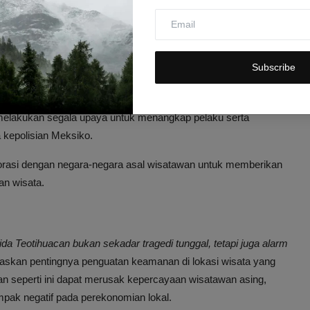
enegakan Hukum
n aparat keamanan dan tim investigasi untuk menangani
Subscribe
askan komitmen untuk menuntaskan kasus dan memastikan
melakukan segala upaya untuk menangkap pelaku serta
 kepolisian Meksiko.
borasi dengan negara-negara asal wisatawan untuk memberikan
n wisata.
da Teotihuacan bukan sekadar tragedi tunggal, tetapi juga alarm
gaskan pentingnya penguatan keamanan di lokasi wisata yang
rasan seperti ini dapat merusak kepercayaan wisatawan asing,
pak negatif pada perekonomian lokal.