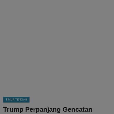
DMCA
Politik
Ekonomi
Internasional
Teknologi
Hiburan
Kesehatan
Otomotif
TIMUR TENGAH
Trump Perpanjang Gencatan