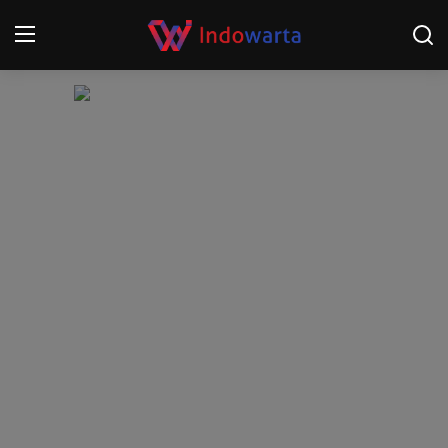
Login
Register
Home
Kompetisi Sepak Bola 2025/2026
Contact
About
Disclaimer
Peristiwa