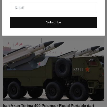
UU Lebanon Larang Warga Kontak WN Israel: Ancaman
Subscribe
Penja...
Jul 30, 2026
0
11
Iran Akan Terima 400 Peluncur Rudal Portable dari