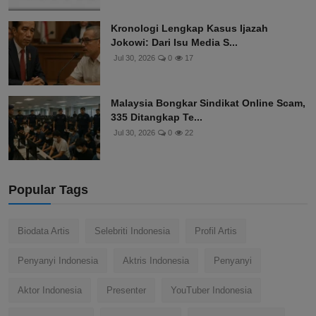
Kronologi Lengkap Kasus Ijazah
Jokowi: Dari Isu Media S...
Jul 30, 2026
0
17
Malaysia Bongkar Sindikat Online Scam,
335 Ditangkap Te...
Jul 30, 2026
0
22
Popular Tags
Biodata Artis
Selebriti Indonesia
Profil Artis
Penyanyi Indonesia
Aktris Indonesia
Penyanyi
Aktor Indonesia
Presenter
YouTuber Indonesia