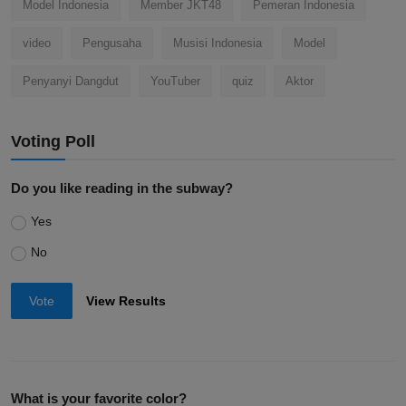
Model Indonesia
Member JKT48
Pemeran Indonesia
video
Pengusaha
Musisi Indonesia
Model
Penyanyi Dangdut
YouTuber
quiz
Aktor
Voting Poll
Do you like reading in the subway?
Yes
No
Vote
View Results
What is your favorite color?