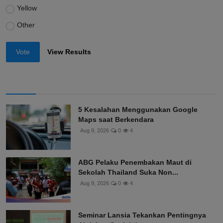
Yellow
Other
Vote
View Results
5 Kesalahan Menggunakan Google
Maps saat Berkendara
Aug 9, 2026
0
4
ABG Pelaku Penembakan Maut di
Sekolah Thailand Suka Non...
Aug 9, 2026
0
4
Seminar Lansia Tekankan Pentingnya