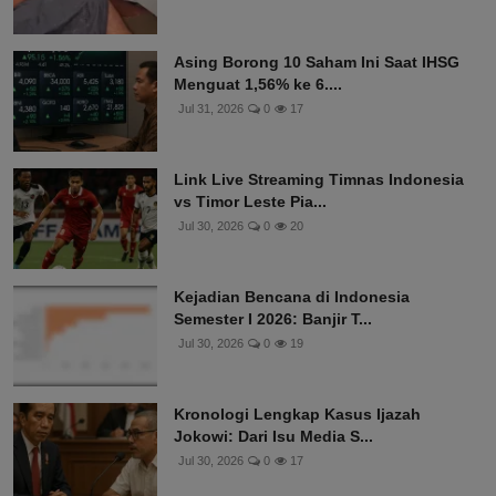
Asing Borong 10 Saham Ini Saat IHSG
Menguat 1,56% ke 6....
Jul 31, 2026
0
17
Link Live Streaming Timnas Indonesia
vs Timor Leste Pia...
Jul 30, 2026
0
20
Kejadian Bencana di Indonesia
Semester I 2026: Banjir T...
Jul 30, 2026
0
19
Kronologi Lengkap Kasus Ijazah
Jokowi: Dari Isu Media S...
Jul 30, 2026
0
17