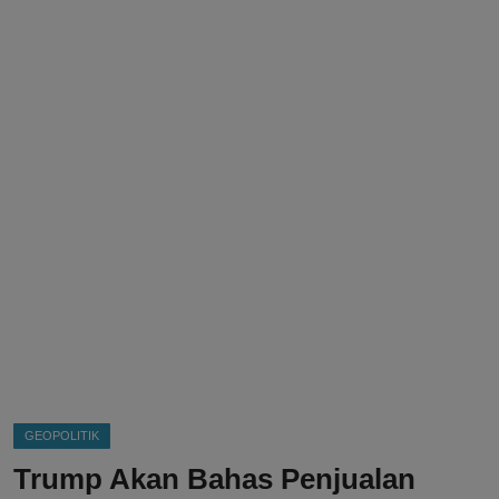
DMCA
Politik
Ekonomi
Internasional
Teknologi
Hiburan
Kesehatan
Otomotif
GEOPOLITIK
Trump Akan Bahas Penjualan