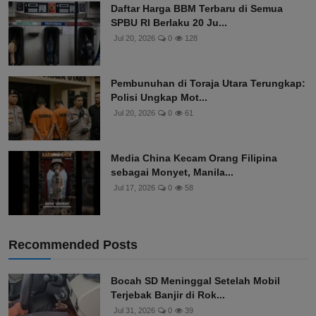
Daftar Harga BBM Terbaru di Semua
SPBU RI Berlaku 20 Ju...
Jul 20, 2026
0
128
Pembunuhan di Toraja Utara Terungkap:
Polisi Ungkap Mot...
Jul 20, 2026
0
61
Media China Kecam Orang Filipina
sebagai Monyet, Manila...
Jul 17, 2026
0
58
Recommended Posts
Bocah SD Meninggal Setelah Mobil
Terjebak Banjir di Rok...
Jul 31, 2026
0
39