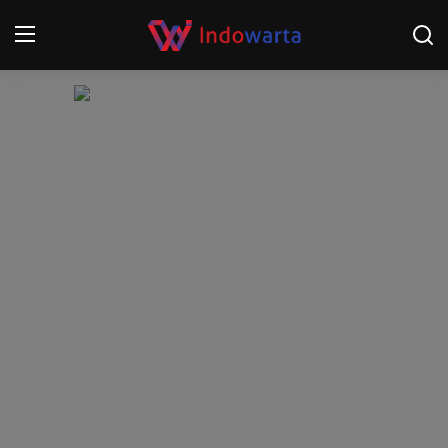
Login
Register
Home
Kompetisi Sepak Bola 2025/2026
Contact
About
Disclaimer
Peristiwa