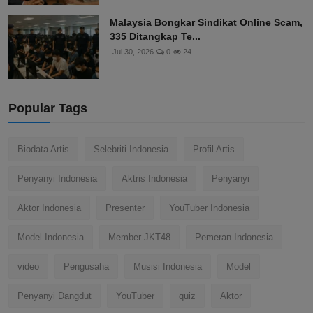
Malaysia Bongkar Sindikat Online Scam,
335 Ditangkap Te...
Jul 30, 2026
0
24
Popular Tags
Biodata Artis
Selebriti Indonesia
Profil Artis
Penyanyi Indonesia
Aktris Indonesia
Penyanyi
Aktor Indonesia
Presenter
YouTuber Indonesia
Model Indonesia
Member JKT48
Pemeran Indonesia
video
Pengusaha
Musisi Indonesia
Model
Penyanyi Dangdut
YouTuber
quiz
Aktor