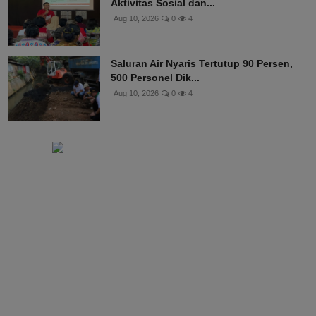
Aktivitas Sosial dan...
Aug 10, 2026
0
4
Saluran Air Nyaris Tertutup 90 Persen,
500 Personel Dik...
Aug 10, 2026
0
4