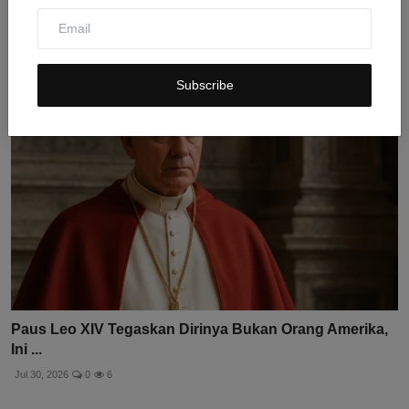
Laut Ma...
Jul 31, 2026
0
6
Subscribe
Paus Leo XIV Tegaskan Dirinya Bukan Orang Amerika,
Ini ...
Jul 30, 2026
0
6