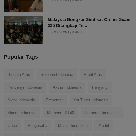
Jul 30, 2026
0
17
Malaysia Bongkar Sindikat Online Scam,
335 Ditangkap Te...
Jul 30, 2026
0
22
Popular Tags
Biodata Artis
Selebriti Indonesia
Profil Artis
Penyanyi Indonesia
Aktris Indonesia
Penyanyi
Aktor Indonesia
Presenter
YouTuber Indonesia
Model Indonesia
Member JKT48
Pemeran Indonesia
video
Pengusaha
Musisi Indonesia
Model