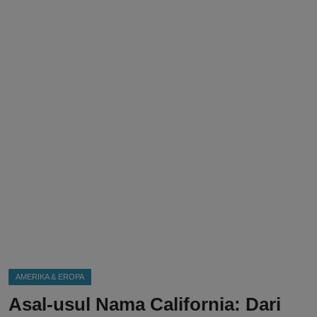
DMCA
Politik
Ekonomi
Internasional
Teknologi
Hiburan
Kesehatan
Otomotif
AMERIKA & EROPA
Asal-usul Nama California: Dari