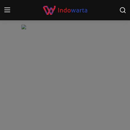
Login
Register
Home
Kompetisi Sepak Bola 2025/2026
Contact
About
Disclaimer
Peristiwa