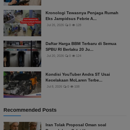
Kronologi Tewasnya Penjaga Rumah
Eks Jampidsus Febrie A...
Jul 26, 2026
0
128
Daftar Harga BBM Terbaru di Semua
SPBU RI Berlaku 20 Ju...
Jul 20, 2026
0
124
Kondisi YouTuber Andra ST Usai
Kecelakaan McLaren Terbe...
Jul 8, 2026
0
108
Recommended Posts
Iran Tolak Proposal Oman soal