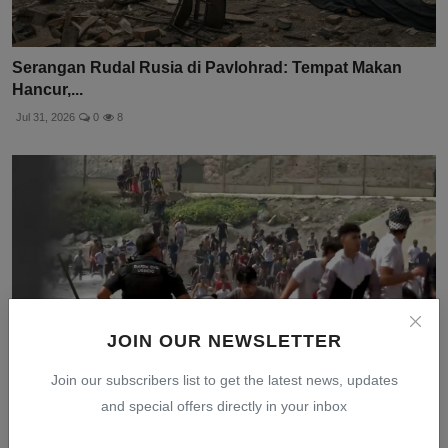
Serangan Rudal Rusia di Pavlohrad: Tempat Makan
Hancur,...
Jul 31, 2026
0
8
JOIN OUR NEWSLETTER
Join our subscribers list to get the latest news, updates
and special offers directly in your inbox
Ratusan Migran Maroko Berenang Massal Seberangi