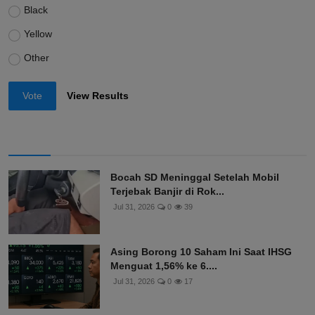
Black
Yellow
Other
Vote
View Results
Bocah SD Meninggal Setelah Mobil
Terjebak Banjir di Rok...
Jul 31, 2026
0
39
Asing Borong 10 Saham Ini Saat IHSG
Menguat 1,56% ke 6....
Jul 31, 2026
0
17