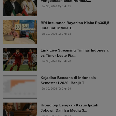
Pengelolaan Selat Hormuz,...
Jul 30, 2026
0
15
BRI Insurance Bayarkan Klaim Rp365,5
Juta untuk Villa T...
Jul 30, 2026
0
13
Link Live Streaming Timnas Indonesia
vs Timor Leste Pia...
Jul 30, 2026
0
20
Kejadian Bencana di Indonesia
Semester I 2026: Banjir T...
Jul 30, 2026
0
19
Kronologi Lengkap Kasus Ijazah
Jokowi: Dari Isu Media S...