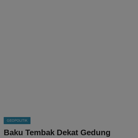
DMCA
Politik
Ekonomi
Internasional
Teknologi
Hiburan
Kesehatan
Otomotif
GEOPOLITIK
Baku Tembak Dekat Gedung