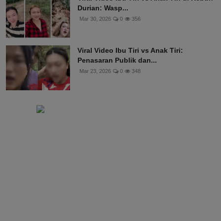
Durian: Wasp...
Mar 30, 2026
0
356
Viral Video Ibu Tiri vs Anak Tiri:
Penasaran Publik dan...
Mar 23, 2026
0
348