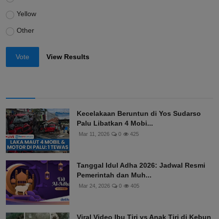
Yellow
Other
Vote
View Results
Kecelakaan Beruntun di Yos Sudarso
Palu Libatkan 4 Mobi...
Mar 11, 2026
0
425
Tanggal Idul Adha 2026: Jadwal Resmi
Pemerintah dan Muh...
Mar 24, 2026
0
405
Viral Video Ibu Tiri vs Anak Tiri di Kebun