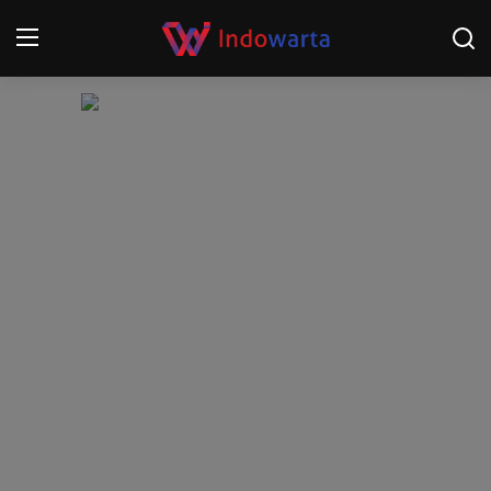
Login
Register
Home
Kompetisi Sepak Bola 2025/2026
Contact
About
Disclaimer
Peristiwa