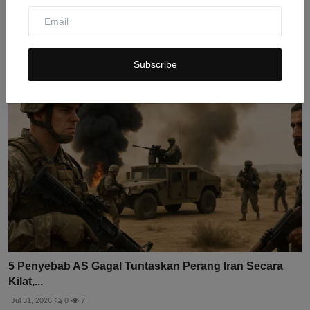
Respons Hamas terhadap Pelucutan Senjata:
Penarikan Ten...
Jul 31, 2026
0
7
Subscribe
5 Penyebab AS Gagal Tuntaskan Perang Iran Secara
Kilat,...
Jul 31, 2026
0
7