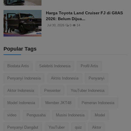
Harga Toyota Land Cruiser FJ di GIIAS
2026: Belum Dijua...
Jul 30, 2026
0
14
Popular Tags
Biodata Artis
Selebriti Indonesia
Profil Artis
Penyanyi Indonesia
Aktris Indonesia
Penyanyi
Aktor Indonesia
Presenter
YouTuber Indonesia
Model Indonesia
Member JKT48
Pemeran Indonesia
video
Pengusaha
Musisi Indonesia
Model
Penyanyi Dangdut
YouTuber
quiz
Aktor