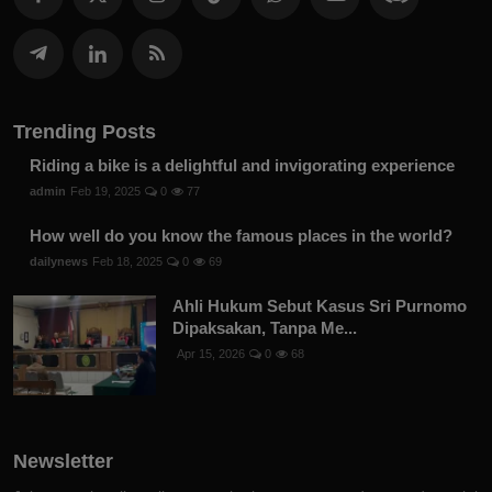
Trending Posts
Riding a bike is a delightful and invigorating experience
admin
Feb 19, 2025
0
77
How well do you know the famous places in the world?
dailynews
Feb 18, 2025
0
69
Ahli Hukum Sebut Kasus Sri Purnomo
Dipaksakan, Tanpa Me...
Apr 15, 2026
0
68
Newsletter