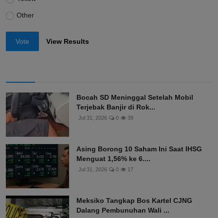
Other
Vote
View Results
Bocah SD Meninggal Setelah Mobil
Terjebak Banjir di Rok...
Jul 31, 2026
0
39
Asing Borong 10 Saham Ini Saat IHSG
Menguat 1,56% ke 6....
Jul 31, 2026
0
17
Meksiko Tangkap Bos Kartel CJNG
Dalang Pembunuhan Wali ...