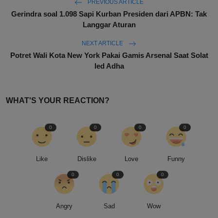
PREVIOUS ARTICLE
Gerindra soal 1.098 Sapi Kurban Presiden dari APBN: Tak
Langgar Aturan
NEXT ARTICLE
Potret Wali Kota New York Pakai Gamis Arsenal Saat Solat
Ied Adha
WHAT'S YOUR REACTION?
0
0
0
0
Like
Dislike
Love
Funny
0
0
0
Angry
Sad
Wow