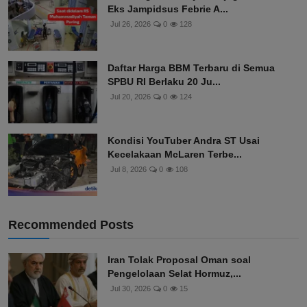
Eks Jampidsus Febrie A...
Jul 26, 2026
0
128
Daftar Harga BBM Terbaru di Semua
SPBU RI Berlaku 20 Ju...
Jul 20, 2026
0
124
Kondisi YouTuber Andra ST Usai
Kecelakaan McLaren Terbe...
Jul 8, 2026
0
108
Recommended Posts
Iran Tolak Proposal Oman soal
Pengelolaan Selat Hormuz,...
Jul 30, 2026
0
15