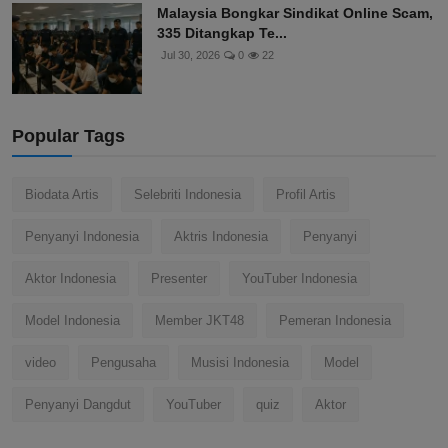
Malaysia Bongkar Sindikat Online Scam,
335 Ditangkap Te...
Jul 30, 2026
0
22
Popular Tags
Biodata Artis
Selebriti Indonesia
Profil Artis
Penyanyi Indonesia
Aktris Indonesia
Penyanyi
Aktor Indonesia
Presenter
YouTuber Indonesia
Model Indonesia
Member JKT48
Pemeran Indonesia
video
Pengusaha
Musisi Indonesia
Model
Penyanyi Dangdut
YouTuber
quiz
Aktor