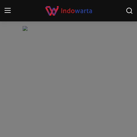
Login
Register
Home
Kompetisi Sepak Bola 2025/2026
Contact
About
Disclaimer
Peristiwa