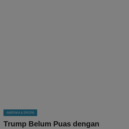
DMCA
Politik
Ekonomi
Internasional
Teknologi
Hiburan
Kesehatan
Otomotif
AMERIKA & EROPA
Trump Belum Puas dengan