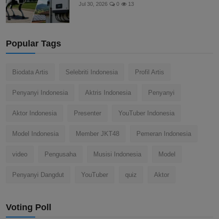
Jul 30, 2026
0
13
Popular Tags
Biodata Artis
Selebriti Indonesia
Profil Artis
Penyanyi Indonesia
Aktris Indonesia
Penyanyi
Aktor Indonesia
Presenter
YouTuber Indonesia
Model Indonesia
Member JKT48
Pemeran Indonesia
video
Pengusaha
Musisi Indonesia
Model
Penyanyi Dangdut
YouTuber
quiz
Aktor
Voting Poll