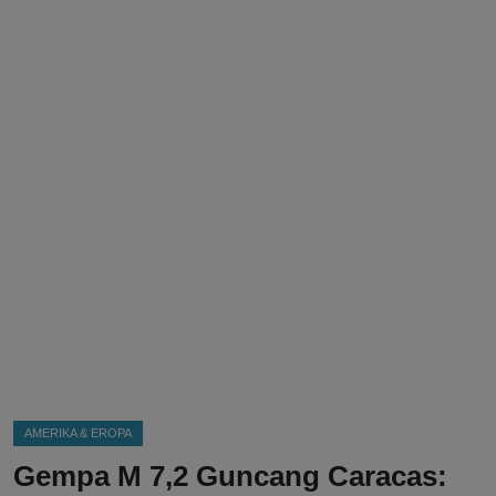
DMCA
Politik
Ekonomi
Internasional
Teknologi
Hiburan
Kesehatan
Otomotif
AMERIKA & EROPA
Gempa M 7,2 Guncang Caracas: