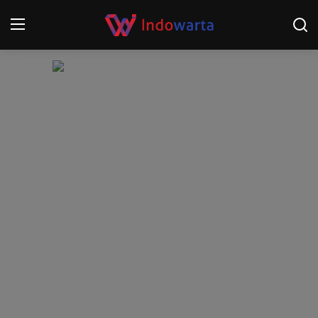
Login
Register
Home
Kompetisi Sepak Bola 2025/2026
Contact
About
Disclaimer
Peristiwa