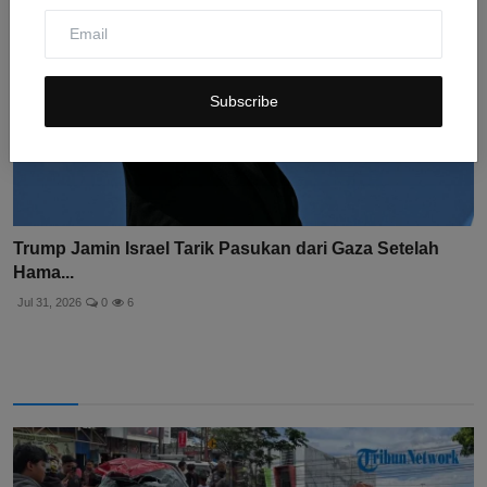
Subscribe
Trump Jamin Israel Tarik Pasukan dari Gaza Setelah
Hama...
Jul 31, 2026
0
6