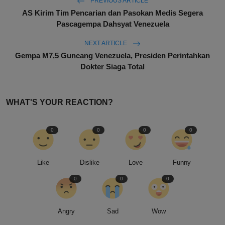
PREVIOUS ARTICLE
AS Kirim Tim Pencarian dan Pasokan Medis Segera
Pascagempa Dahsyat Venezuela
NEXT ARTICLE
Gempa M7,5 Guncang Venezuela, Presiden Perintahkan
Dokter Siaga Total
WHAT'S YOUR REACTION?
0
0
0
0
Like
Dislike
Love
Funny
0
0
0
Angry
Sad
Wow