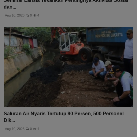
Seminar Lansia Tekankan Pentingnya Aktivitas Sosial
dan...
Aug 10, 2026
0
4
Saluran Air Nyaris Tertutup 90 Persen, 500 Personel
Dik...
Aug 10, 2026
0
4