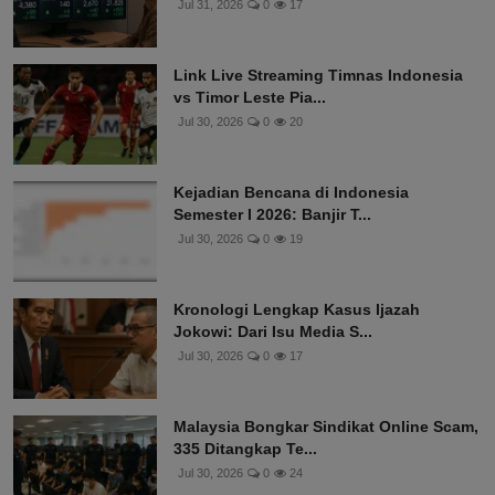
Jul 31, 2026
0
17
Link Live Streaming Timnas Indonesia
vs Timor Leste Pia...
Jul 30, 2026
0
20
Kejadian Bencana di Indonesia
Semester I 2026: Banjir T...
Jul 30, 2026
0
19
Kronologi Lengkap Kasus Ijazah
Jokowi: Dari Isu Media S...
Jul 30, 2026
0
17
Malaysia Bongkar Sindikat Online Scam,
335 Ditangkap Te...
Jul 30, 2026
0
24