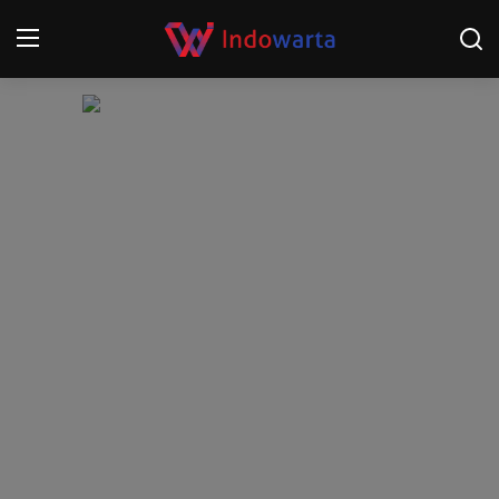
Login
Register
Home
Kompetisi Sepak Bola 2025/2026
Contact
About
Disclaimer
Peristiwa