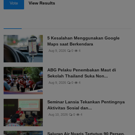
Vote
View Results
5 Kesalahan Menggunakan Google
Maps saat Berkendara
Aug 9, 2026
0
4
ABG Pelaku Penembakan Maut di
Sekolah Thailand Suka Non...
Aug 9, 2026
0
4
Seminar Lansia Tekankan Pentingnya
Aktivitas Sosial dan...
Aug 10, 2026
0
4
Saluran Air Nyaris Tertutup 90 Persen,