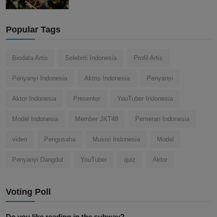
Popular Tags
Biodata Artis
Selebriti Indonesia
Profil Artis
Penyanyi Indonesia
Aktris Indonesia
Penyanyi
Aktor Indonesia
Presenter
YouTuber Indonesia
Model Indonesia
Member JKT48
Pemeran Indonesia
video
Pengusaha
Musisi Indonesia
Model
Penyanyi Dangdut
YouTuber
quiz
Aktor
Voting Poll
Do you like reading in the subway?