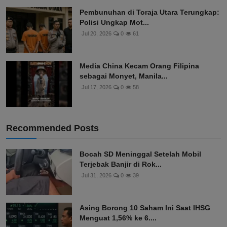
Pembunuhan di Toraja Utara Terungkap:
Polisi Ungkap Mot...
Jul 20, 2026
0
61
Media China Kecam Orang Filipina
sebagai Monyet, Manila...
Jul 17, 2026
0
58
Recommended Posts
Bocah SD Meninggal Setelah Mobil
Terjebak Banjir di Rok...
Jul 31, 2026
0
39
Asing Borong 10 Saham Ini Saat IHSG
Menguat 1,56% ke 6....