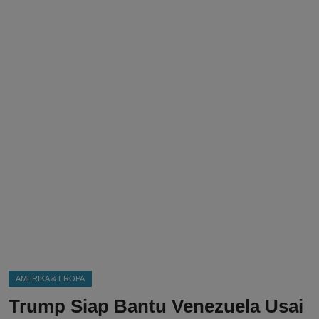
DMCA
Politik
Ekonomi
Internasional
Teknologi
Hiburan
Kesehatan
Otomotif
AMERIKA & EROPA
Trump Siap Bantu Venezuela Usai