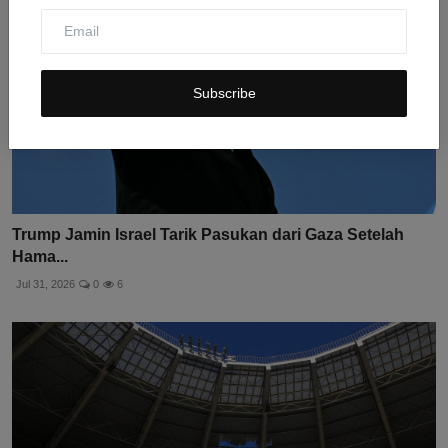
Subscribe
Trump Jamin Israel Tarik Pasukan dari Gaza Setelah
Hama...
Jul 31, 2026
0
6