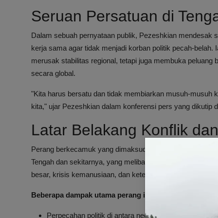
Seruan Persatuan di Tenga
Dalam sebuah pernyataan publik, Pezeshkian mendesak s
kerja sama agar tidak menjadi korban politik pecah-belah. 
merusak stabilitas regional, tetapi juga membuka peluan
secara global.
"Kita harus bersatu dan tidak membiarkan musuh-musuh
kita," ujar Pezeshkian dalam konferensi pers yang dikutip 
Latar Belakang Konflik d
Perang berkecamuk yang dimaksud oleh Presiden Iran ini me
Tengah dan sekitarnya, yang melibatkan banyak aktor inter
besar, krisis kemanusiaan, dan ketegangan politik yang m
Beberapa dampak utama perang ini antara lain:
Perpecahan politik di antara negara-negara Muslim ya