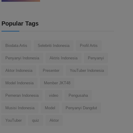
Popular Tags
Biodata Artis
Selebriti Indonesia
Profil Artis
Penyanyi Indonesia
Aktris Indonesia
Penyanyi
Aktor Indonesia
Presenter
YouTuber Indonesia
Model Indonesia
Member JKT48
Pemeran Indonesia
video
Pengusaha
Musisi Indonesia
Model
Penyanyi Dangdut
YouTuber
quiz
Aktor