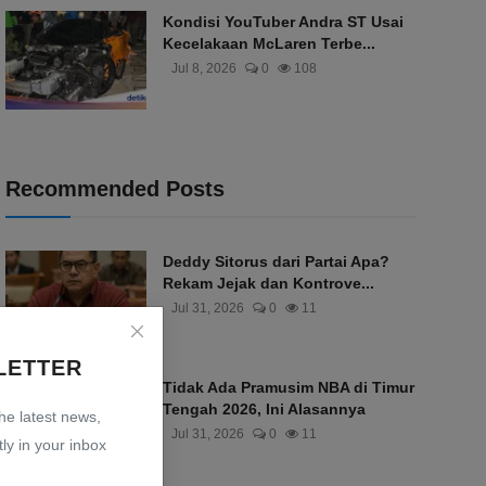
Kondisi YouTuber Andra ST Usai
Kecelakaan McLaren Terbe...
Jul 8, 2026
0
108
Recommended Posts
Deddy Sitorus dari Partai Apa?
Rekam Jejak dan Kontrove...
Jul 31, 2026
0
11
LETTER
Tidak Ada Pramusim NBA di Timur
Tengah 2026, Ini Alasannya
the latest news,
Jul 31, 2026
0
11
ly in your inbox