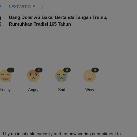
E
NEXT ARTICLE
g
Uang Dolar AS Bakal Bertanda Tangan Trump,
6
Runtuhkan Tradisi 165 Tahun
0
0
0
0
Funny
Angry
Sad
Wow
led by an insatiable curiosity and an unwavering commitment to