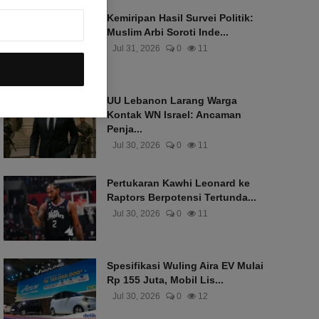
Kemiripan Hasil Survei Politik:
Muslim Arbi Soroti Inde...
Jul 31, 2026
0
11
UU Lebanon Larang Warga
Kontak WN Israel: Ancaman
Penja...
Jul 30, 2026
0
11
Pertukaran Kawhi Leonard ke
Raptors Berpotensi Tertunda...
Jul 30, 2026
0
11
Spesifikasi Wuling Aira EV Mulai
Rp 155 Juta, Mobil Lis...
Jul 30, 2026
0
12