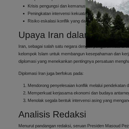
Krisis pengungsi dan kemanusiaan yang meluas, meng
Peningkatan intervensi kekuatan asing yang memiliki 
Risiko eskalasi konflik yang dapat meluas ke wilayah 
Upaya Iran dalam Memperk
Iran, sebagai salah satu negara dengan pengaruh kuat di d
kelompok Islam untuk membangun kesepahaman dan kerja 
diplomasi yang menekankan pentingnya persatuan mengha
Diplomasi Iran juga berfokus pada:
Mendorong penyelesaian konflik melalui pendekatan d
Memperkuat kerjasama ekonomi dan budaya antarne
Menolak segala bentuk intervensi asing yang menga
Analisis Redaksi
Menurut pandangan redaksi, seruan Presiden Masoud Pezes