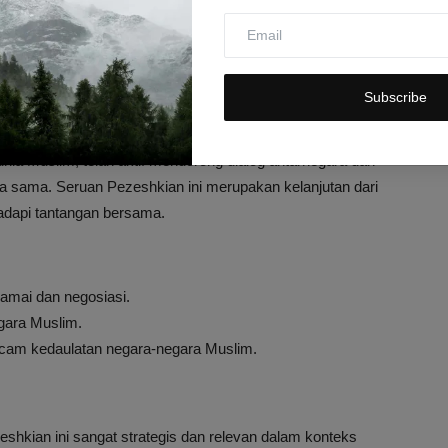
ancam stabilitas sosial dan ekonomi.
kepentingan terselubung.
lebih luas dan berdampak global.
Subscribe
uat Solidaritas Muslim
unia Muslim, telah aktif mendorong dialog antarnegara dan
sama. Seruan Pezeshkian ini merupakan kelanjutan dari
dapi tantangan bersama.
amai dan negosiasi.
gara Muslim.
ncam kedaulatan negara-negara Muslim.
hkian ini sangat strategis dan relevan dalam konteks