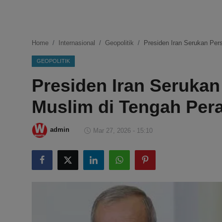
DMCA
Politik
Home
Internasional
Geopolitik
Presiden Iran Serukan Pe
Ekonomi
GEOPOLITIK
Presiden Iran Seruka
Internasional
Muslim di Tengah Pe
Teknologi
Hiburan
admin
Mar 27, 2026 - 15:10
Kesehatan
Otomotif