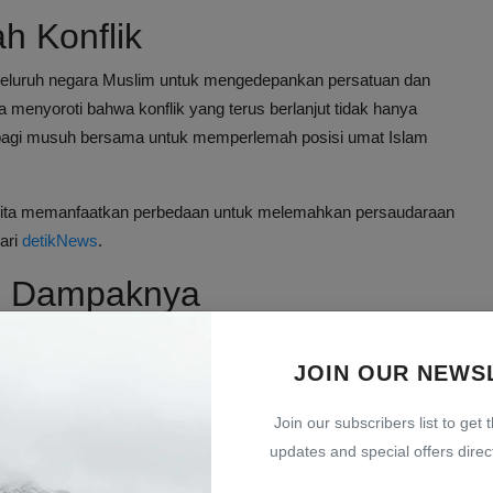
h Konflik
eluruh negara Muslim untuk mengedepankan persatuan dan
Ia menyoroti bahwa konflik yang terus berlanjut tidak hanya
g bagi musuh bersama untuk memperlemah posisi umat Islam
 kita memanfaatkan perbedaan untuk melemahkan persaudaraan
dari
detikNews
.
an Dampaknya
rujuk pada berbagai konflik yang terjadi di wilayah Timur
nasional dan regional. Konflik ini telah menyebabkan kerusakan
JOIN OUR NEWS
empersulit upaya damai.
Join our subscribers list to get 
updates and special offers direct
ng justru memperlemah posisi kolektif mereka.