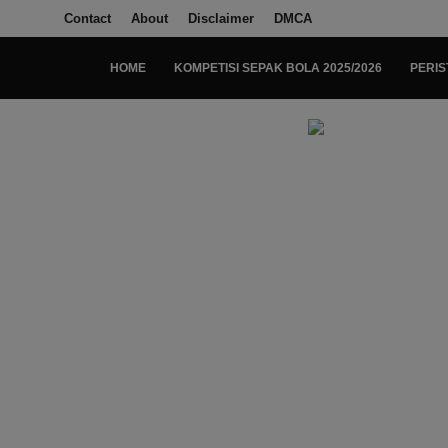
Contact
About
Disclaimer
DMCA
HOME
KOMPETISI SEPAK BOLA 2025/2026
PERIS
Login
Register
Home
Kompetisi Sepak Bola 2025/2026
Contact
About
Disclaimer
Peristiwa