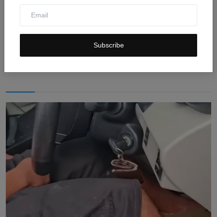
Respons Hamas terhadap Pelucutan Senjata:
Penarikan Ten...
Subscribe
Jul 31, 2026
0
5