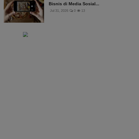
Bisnis di Media Sosial...
Jul 31, 2026
0
13