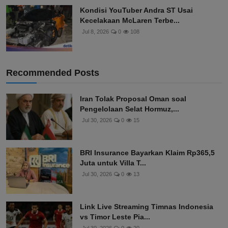
Kondisi YouTuber Andra ST Usai
Kecelakaan McLaren Terbe...
Jul 8, 2026
0
108
Recommended Posts
Iran Tolak Proposal Oman soal
Pengelolaan Selat Hormuz,...
Jul 30, 2026
0
15
BRI Insurance Bayarkan Klaim Rp365,5
Juta untuk Villa T...
Jul 30, 2026
0
13
Link Live Streaming Timnas Indonesia
vs Timor Leste Pia...