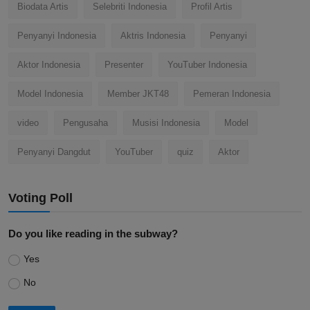
Biodata Artis
Selebriti Indonesia
Profil Artis
Penyanyi Indonesia
Aktris Indonesia
Penyanyi
Aktor Indonesia
Presenter
YouTuber Indonesia
Model Indonesia
Member JKT48
Pemeran Indonesia
video
Pengusaha
Musisi Indonesia
Model
Penyanyi Dangdut
YouTuber
quiz
Aktor
Voting Poll
Do you like reading in the subway?
Yes
No