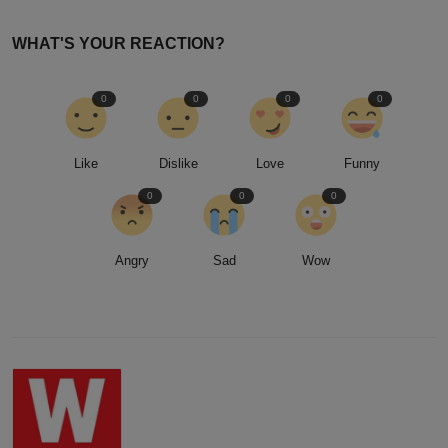
WHAT'S YOUR REACTION?
0
0
0
0
Like
Dislike
Love
Funny
0
0
0
Angry
Sad
Wow