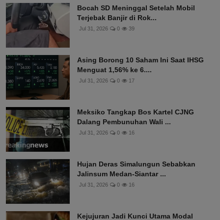
Bocah SD Meninggal Setelah Mobil
Terjebak Banjir di Rok...
Jul 31, 2026
0
39
Asing Borong 10 Saham Ini Saat IHSG
Menguat 1,56% ke 6....
Jul 31, 2026
0
17
Meksiko Tangkap Bos Kartel CJNG
Dalang Pembunuhan Wali ...
Jul 31, 2026
0
16
Hujan Deras Simalungun Sebabkan
Jalinsum Medan-Siantar ...
Jul 31, 2026
0
16
Kejujuran Jadi Kunci Utama Modal