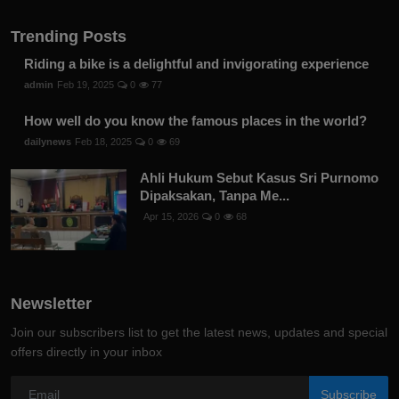
Trending Posts
Riding a bike is a delightful and invigorating experience
admin
Feb 19, 2025
0
77
How well do you know the famous places in the world?
dailynews
Feb 18, 2025
0
69
Ahli Hukum Sebut Kasus Sri Purnomo
Dipaksakan, Tanpa Me...
Apr 15, 2026
0
68
Newsletter
Join our subscribers list to get the latest news, updates and special
offers directly in your inbox
Subscribe