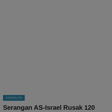
DMCA
Politik
Ekonomi
Internasional
Teknologi
Hiburan
Kesehatan
Otomotif
GEOPOLITIK
Serangan AS-Israel Rusak 120