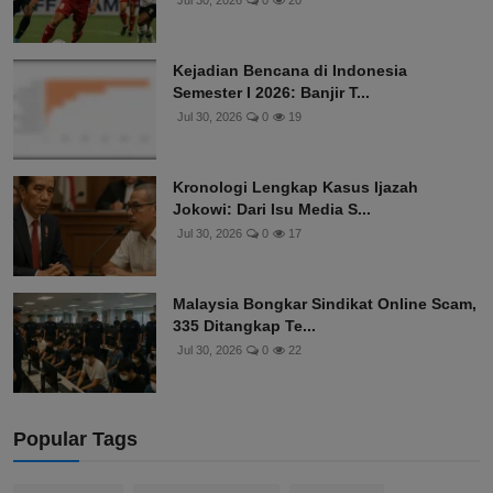
Jul 30, 2026
0
20
Kejadian Bencana di Indonesia
Semester I 2026: Banjir T...
Jul 30, 2026
0
19
Kronologi Lengkap Kasus Ijazah
Jokowi: Dari Isu Media S...
Jul 30, 2026
0
17
Malaysia Bongkar Sindikat Online Scam,
335 Ditangkap Te...
Jul 30, 2026
0
22
Popular Tags