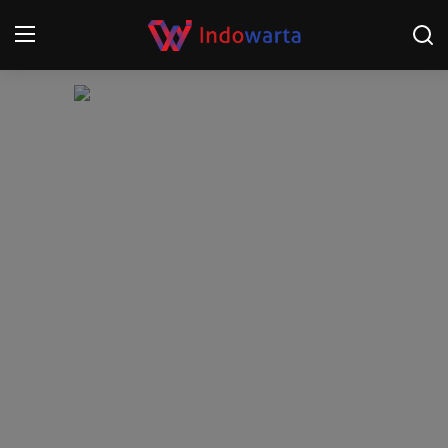
Login
Register
Home
Kompetisi Sepak Bola 2025/2026
Contact
About
Disclaimer
Peristiwa