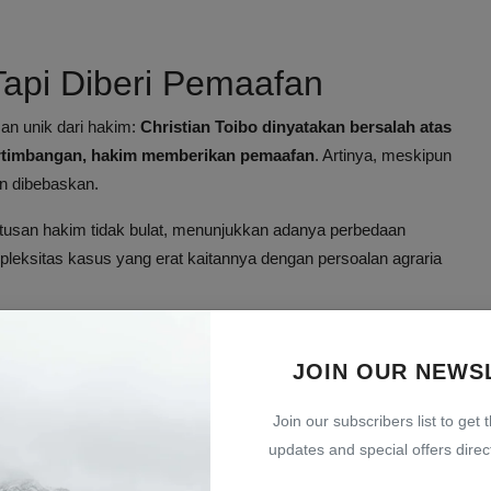
Tapi Diberi Pemaafan
an unik dari hakim:
Christian Toibo dinyatakan bersalah atas
ertimbangan, hakim memberikan pemaafan
. Artinya, meskipun
an dibebaskan.
tusan hakim tidak bulat, menunjukkan adanya perbedaan
pleksitas kasus yang erat kaitannya dengan persoalan agraria
 Pejuang Tanah Bukan
JOIN OUR NEWS
Join our subscribers list to get 
enegaskan dukungan terhadap Christian Toibo dan seluruh
updates and special offers direct
isasi terhadap masyarakat yang memperjuangkan hak atas tanah