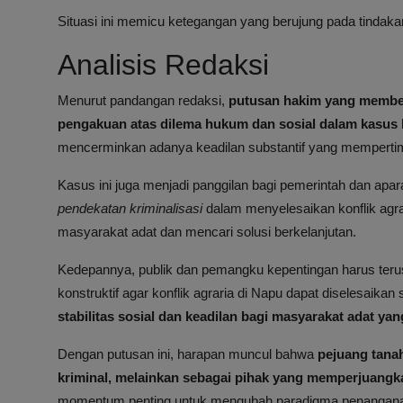
Situasi ini memicu ketegangan yang berujung pada tindakan
Analisis Redaksi
Menurut pandangan redaksi,
putusan hakim yang member
pengakuan atas dilema hukum dan sosial dalam kasus k
mencerminkan adanya keadilan substantif yang memperti
Kasus ini juga menjadi panggilan bagi pemerintah dan ap
pendekatan kriminalisasi
dalam menyelesaikan konflik agra
masyarakat adat dan mencari solusi berkelanjutan.
Kedepannya, publik dan pemangku kepentingan harus ter
konstruktif agar konflik agraria di Napu dapat diselesaikan 
stabilitas sosial dan keadilan bagi masyarakat adat yan
Dengan putusan ini, harapan muncul bahwa
pejuang tanah
kriminal, melainkan sebagai pihak yang memperjuangk
momentum penting untuk mengubah paradigma penanganan k