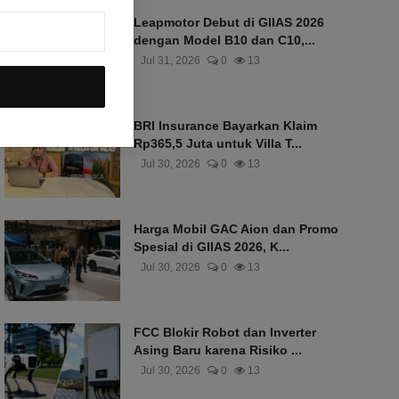
Leapmotor Debut di GIIAS 2026
dengan Model B10 dan C10,...
Jul 31, 2026
0
13
BRI Insurance Bayarkan Klaim
Rp365,5 Juta untuk Villa T...
Jul 30, 2026
0
13
Harga Mobil GAC Aion dan Promo
Spesial di GIIAS 2026, K...
Jul 30, 2026
0
13
FCC Blokir Robot dan Inverter
Asing Baru karena Risiko ...
Jul 30, 2026
0
13