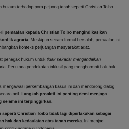
 hukum terhadap para pejuang tanah seperti Christian Toibo.
i pemaafan kepada Christian Toibo mengindikasikan
onflik agraria
. Meskipun secara formal bersalah, pemaafan ini
mbangkan konteks perjuangan masyarakat adat.
arat penegak hukum untuk
tidak sekadar mengandalkan
ria. Perlu ada pendekatan inklusif yang menghormati hak-hak
us mengawasi perkembangan kasus ini dan mendorong dialog
secara adil.
Langkah proaktif ini penting demi menjaga
g selama ini terpinggirkan.
 seperti Christian Toibo tidak lagi diperlakukan sebagai
an hak dan kedaulatan atas tanah mereka
. Ini menjadi
onflik agraria di Indonesia.