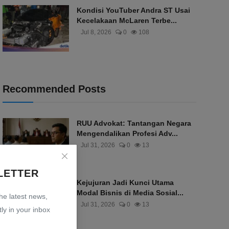
Kondisi YouTuber Andra ST Usai
Kecelakaan McLaren Terbe...
Jul 8, 2026
0
108
Recommended Posts
RUU Advokat: Tantangan Negara
Mengendalikan Profesi Adv...
Jul 31, 2026
0
13
LETTER
Kejujuran Jadi Kunci Utama
Modal Bisnis di Media Sosial...
the latest news,
Jul 31, 2026
0
13
ly in your inbox