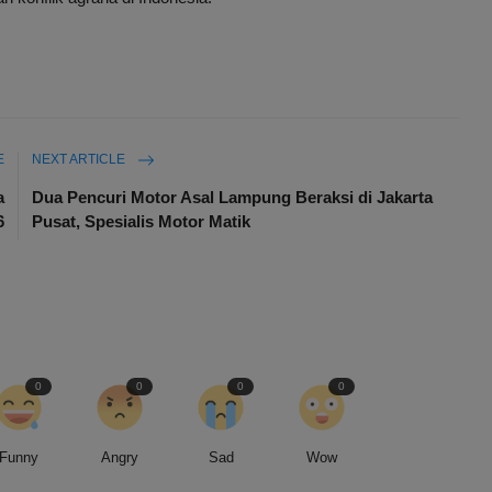
E
NEXT ARTICLE
a
Dua Pencuri Motor Asal Lampung Beraksi di Jakarta
6
Pusat, Spesialis Motor Matik
0
0
0
0
Funny
Angry
Sad
Wow