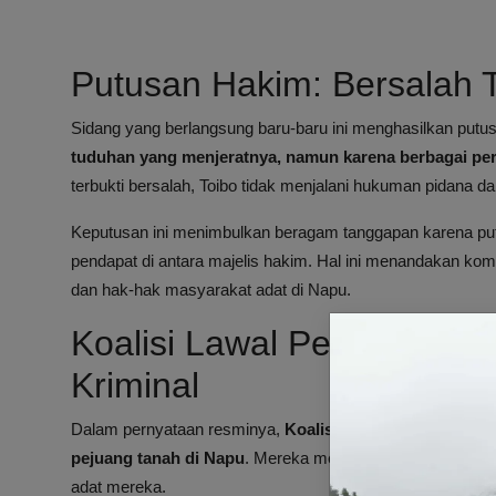
Putusan Hakim: Bersalah 
Sidang yang berlangsung baru-baru ini menghasilkan putus
tuduhan yang menjeratnya, namun karena berbagai p
terbukti bersalah, Toibo tidak menjalani hukuman pidana d
Keputusan ini menimbulkan beragam tanggapan karena pu
pendapat di antara majelis hakim. Hal ini menandakan kom
dan hak-hak masyarakat adat di Napu.
Koalisi Lawal Pekurehua:
Kriminal
Dalam pernyataan resminya,
Koalisi Lawal Pekurehua m
pejuang tanah di Napu
. Mereka menolak narasi kriminal
adat mereka.