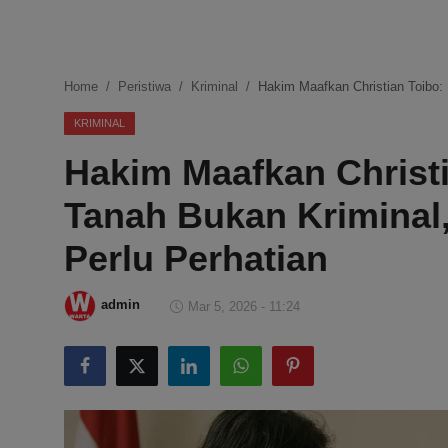
DMCA
Politik
Home
Peristiwa
Kriminal
Hakim Maafkan Christian Toibo: 
Ekonomi
KRIMINAL
Hakim Maafkan Christ
Internasional
Tanah Bukan Kriminal,
Teknologi
Perlu Perhatian
Hiburan
admin
Mar 5, 2026 - 11:24
Kesehatan
Otomotif