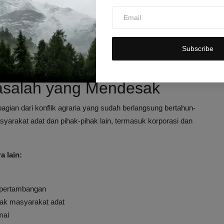
idup dan keberlangsungan budaya masyarakat adat Napu,"
ujar
Subscribe
gar lebih memahami konteks sosial dan historis konflik agraria
saian yang adil dan menghormati hak masyarakat adat.
Masalah yang Mendesak
agian dari konflik agraria yang sudah berlangsung bertahun-
asyarakat adat dan pihak-pihak lain, termasuk korporasi dan
a lain:
 pertambangan
ak masyarakat adat
mai