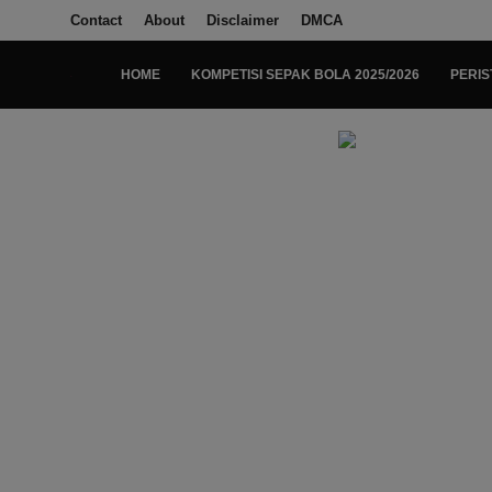
Contact
About
Disclaimer
DMCA
HOME
KOMPETISI SEPAK BOLA 2025/2026
PERIS
Login
Register
Home
Kompetisi Sepak Bola 2025/2026
Contact
About
Disclaimer
Peristiwa