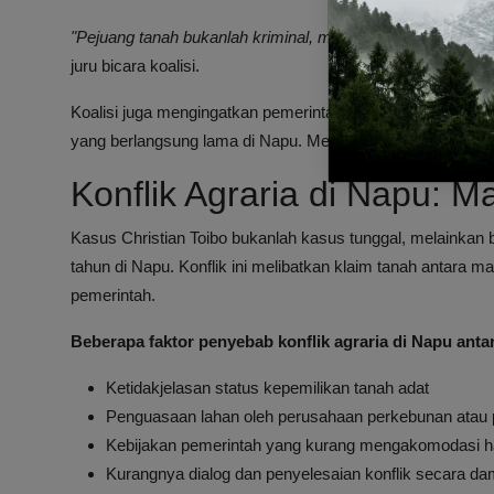
"Pejuang tanah bukanlah kriminal, mereka membela hak h
juru bicara koalisi.
Koalisi juga mengingatkan pemerintah serta aparat hukum a
yang berlangsung lama di Napu. Mereka menuntut penyele
Konflik Agraria di Napu: 
Kasus Christian Toibo bukanlah kasus tunggal, melainkan b
tahun di Napu. Konflik ini melibatkan klaim tanah antara m
pemerintah.
Beberapa faktor penyebab konflik agraria di Napu antar
Ketidakjelasan status kepemilikan tanah adat
Penguasaan lahan oleh perusahaan perkebunan atau
Kebijakan pemerintah yang kurang mengakomodasi h
Kurangnya dialog dan penyelesaian konflik secara da