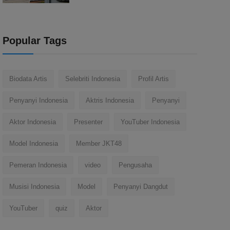
Popular Tags
Biodata Artis
Selebriti Indonesia
Profil Artis
Penyanyi Indonesia
Aktris Indonesia
Penyanyi
Aktor Indonesia
Presenter
YouTuber Indonesia
Model Indonesia
Member JKT48
Pemeran Indonesia
video
Pengusaha
Musisi Indonesia
Model
Penyanyi Dangdut
YouTuber
quiz
Aktor