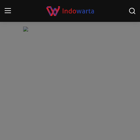
Login
Register
Home
Kompetisi Sepak Bola 2025/2026
Contact
About
Disclaimer
Peristiwa