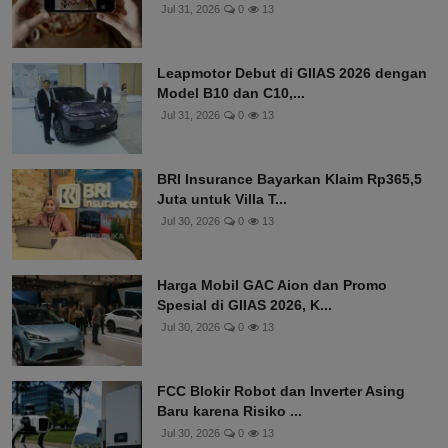
Jul 31, 2026
0
13
Leapmotor Debut di GIIAS 2026 dengan
Model B10 dan C10,...
Jul 31, 2026
0
13
BRI Insurance Bayarkan Klaim Rp365,5
Juta untuk Villa T...
Jul 30, 2026
0
13
Harga Mobil GAC Aion dan Promo
Spesial di GIIAS 2026, K...
Jul 30, 2026
0
13
FCC Blokir Robot dan Inverter Asing
Baru karena Risiko ...
Jul 30, 2026
0
13