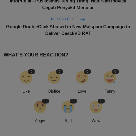
InfoPublik - Puskesmas Tebing Tinggi Hadirkan Inovasi
Cegah Penyakit Menular
NEXT ARTICLE
Google DoubleClick Abused in New Malspam Campaign to
Deliver DesckVB RAT
WHAT'S YOUR REACTION?
0
0
0
0
Like
Dislike
Love
Funny
0
0
0
Angry
Sad
Wow