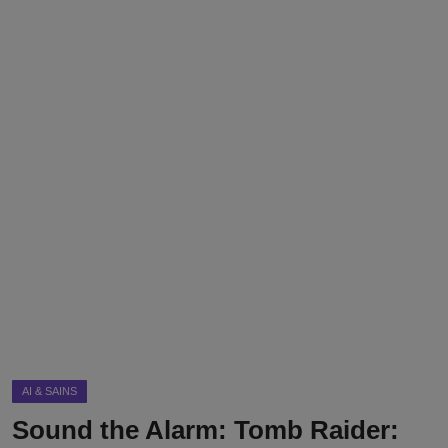
DMCA
Politik
Ekonomi
Internasional
Teknologi
Hiburan
Kesehatan
Otomotif
AI & SAINS
Sound the Alarm: Tomb Raider: