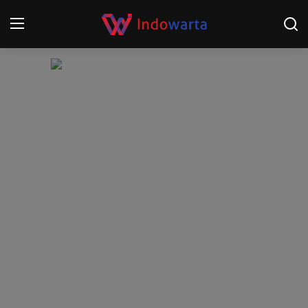
Login
Register
Home
Kompetisi Sepak Bola 2025/2026
Contact
About
Disclaimer
Peristiwa