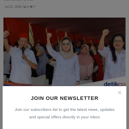
Jul 31, 2026
0
7
JOIN OUR NEWSLETTER
PIRA Salurkan 1.450 Paket Sembako Dukung Arahan
Prabowo...
Join our subscribers list to get the latest news, updates
Jul 30, 2026
0
7
and special offers directly in your inbox