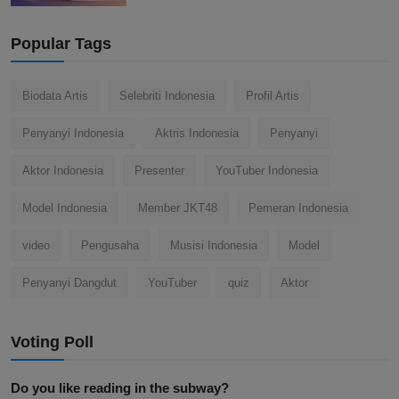
Popular Tags
Biodata Artis
Selebriti Indonesia
Profil Artis
Penyanyi Indonesia
Aktris Indonesia
Penyanyi
Aktor Indonesia
Presenter
YouTuber Indonesia
Model Indonesia
Member JKT48
Pemeran Indonesia
video
Pengusaha
Musisi Indonesia
Model
Penyanyi Dangdut
YouTuber
quiz
Aktor
Voting Poll
Do you like reading in the subway?