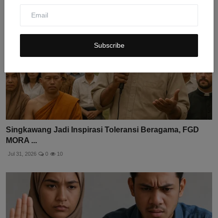
Subscribe
Singkawang Jadi Inspirasi Toleransi Beragama, FGD
MORA ...
Jul 31, 2026
0
10