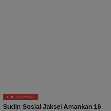
DMCA
Politik
Ekonomi
Internasional
Teknologi
Hiburan
Kesehatan
Otomotif
SOSIAL & MASYARAKAT
Sudin Sosial Jaksel Amankan 16