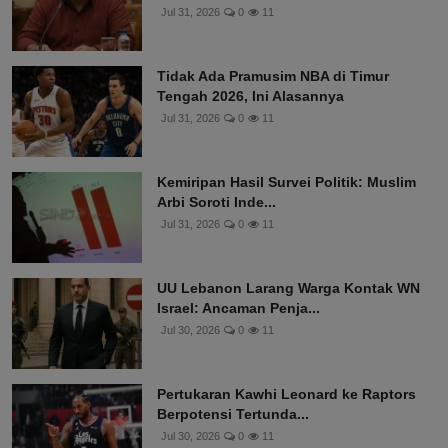
Jul 31, 2026
0
11
Tidak Ada Pramusim NBA di Timur
Tengah 2026, Ini Alasannya
Jul 31, 2026
0
11
Kemiripan Hasil Survei Politik: Muslim
Arbi Soroti Inde...
Jul 31, 2026
0
11
UU Lebanon Larang Warga Kontak WN
Israel: Ancaman Penja...
Jul 30, 2026
0
11
Pertukaran Kawhi Leonard ke Raptors
Berpotensi Tertunda...
Jul 30, 2026
0
11