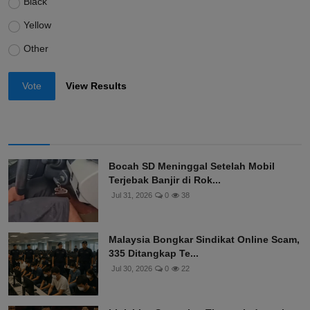
Black
Yellow
Other
Vote
View Results
Bocah SD Meninggal Setelah Mobil
Terjebak Banjir di Rok...
Jul 31, 2026
0
38
Malaysia Bongkar Sindikat Online Scam,
335 Ditangkap Te...
Jul 30, 2026
0
22