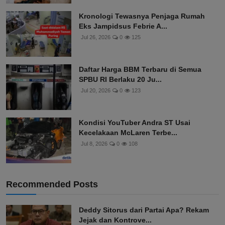
Kronologi Tewasnya Penjaga Rumah
Eks Jampidsus Febrie A...
Jul 26, 2026
0
125
Daftar Harga BBM Terbaru di Semua
SPBU RI Berlaku 20 Ju...
Jul 20, 2026
0
123
Kondisi YouTuber Andra ST Usai
Kecelakaan McLaren Terbe...
Jul 8, 2026
0
108
Recommended Posts
Deddy Sitorus dari Partai Apa? Rekam
Jejak dan Kontrove...