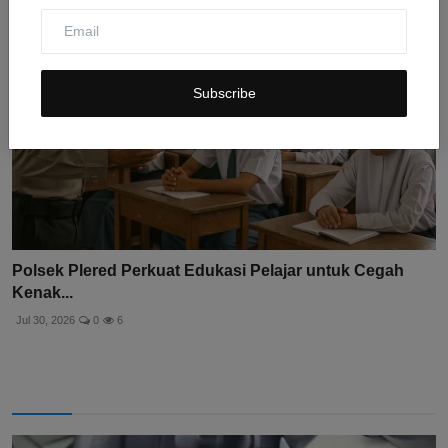
Subscribe
Polsek Plered Perkuat Edukasi Pelajar untuk Cegah
Kenak...
Jul 30, 2026
0
6