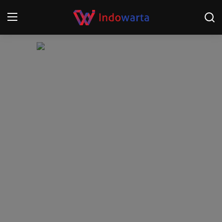
Login
Register
Home
Kompetisi Sepak Bola 2025/2026
Contact
About
Disclaimer
Peristiwa