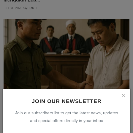
Jul 31, 2026
0
9
JOIN OUR NEWSLETTER
Myanmar Terapkan Hukuman Mati untuk Mafia Scam
Online, ...
Join our subscribers list to get the latest news, updates
Jul 31, 2026
0
7
and special offers directly in your inbox