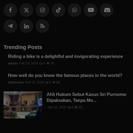
Trending Posts
Riding a bike is a delightful and invigorating experience
admin
Feb 19, 2025
0
76
How well do you know the famous places in the world?
dailynews
Feb 18, 2025
0
68
Ahli Hukum Sebut Kasus Sri Purnomo
Dipaksakan, Tanpa Me...
Apr 15, 2026
0
66