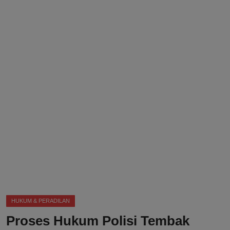
DMCA
Politik
Ekonomi
Internasional
Teknologi
Hiburan
Kesehatan
Otomotif
HUKUM & PERADILAN
Proses Hukum Polisi Tembak