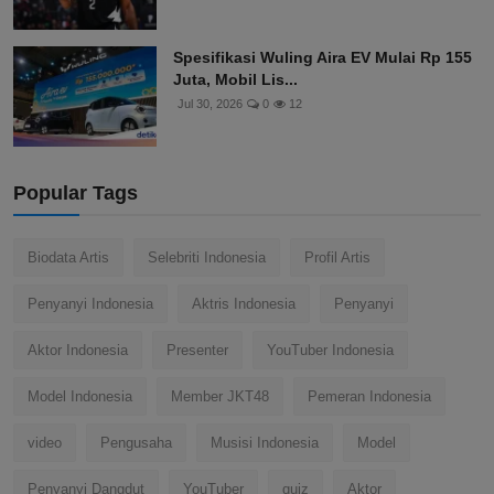
Spesifikasi Wuling Aira EV Mulai Rp 155
Juta, Mobil Lis...
Jul 30, 2026
0
12
Popular Tags
Biodata Artis
Selebriti Indonesia
Profil Artis
Penyanyi Indonesia
Aktris Indonesia
Penyanyi
Aktor Indonesia
Presenter
YouTuber Indonesia
Model Indonesia
Member JKT48
Pemeran Indonesia
video
Pengusaha
Musisi Indonesia
Model
Penyanyi Dangdut
YouTuber
quiz
Aktor