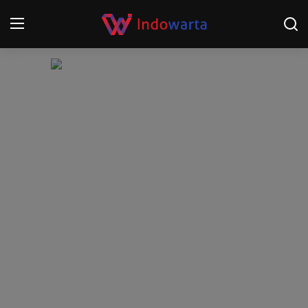
Login
Register
Home
Kompetisi Sepak Bola 2025/2026
Contact
About
Disclaimer
Peristiwa