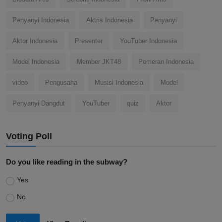
Penyanyi Indonesia
Aktris Indonesia
Penyanyi
Aktor Indonesia
Presenter
YouTuber Indonesia
Model Indonesia
Member JKT48
Pemeran Indonesia
video
Pengusaha
Musisi Indonesia
Model
Penyanyi Dangdut
YouTuber
quiz
Aktor
Voting Poll
Do you like reading in the subway?
Yes
No