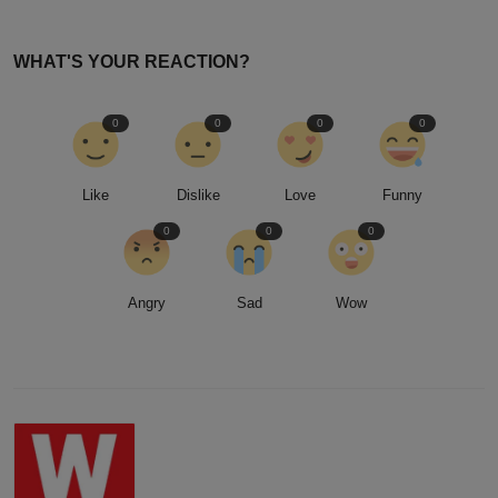
WHAT'S YOUR REACTION?
0
0
0
0
Like
Dislike
Love
Funny
0
0
0
Angry
Sad
Wow