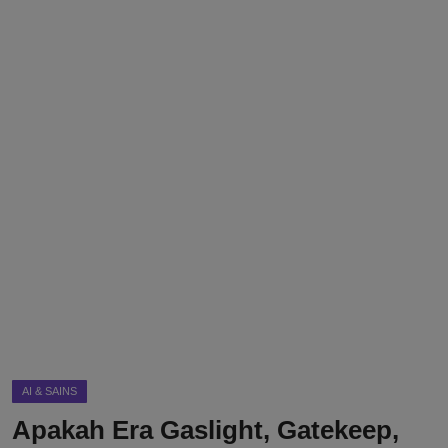
DMCA
Politik
Ekonomi
Internasional
Teknologi
Hiburan
Kesehatan
Otomotif
AI & SAINS
Apakah Era Gaslight, Gatekeep,