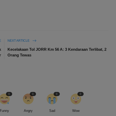
E
NEXT ARTICLE
k
Kecelakaan Tol JORR Km 56 A: 3 Kendaraan Terlibat, 2
r
Orang Tewas
0
0
0
0
Funny
Angry
Sad
Wow