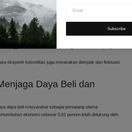
an Rupiah
 beberapa faktor, antara lain:
Subscribe
 bunga The Fed biasanya membuat dollar AS menguat sehingga
inflasi tinggi, dan resesi di beberapa negara besar mempengaruhi
ara eksportir komoditas juga merasakan dampak dari fluktuasi
Menjaga Daya Beli dan
gnya
daya beli masyarakat
sebagai penopang utama
rtumbuhan ekonomi sebesar 5,61 persen lebih didukung oleh