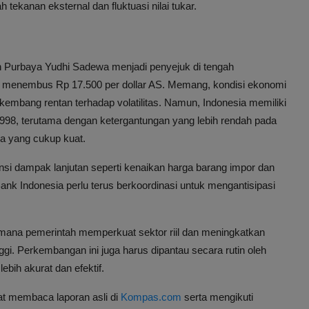
tekanan eksternal dan fluktuasi nilai tukar.
 Purbaya Yudhi Sadewa menjadi penyejuk di tengah
i menembus Rp 17.500 per dollar AS. Memang, kondisi ekonomi
embang rentan terhadap volatilitas. Namun, Indonesia memiliki
998, terutama dengan ketergantungan yang lebih rendah pada
sa yang cukup kuat.
nsi dampak lanjutan seperti kenaikan harga barang impor dan
ank Indonesia perlu terus berkoordinasi untuk mengantisipasi
imana pemerintah memperkuat sektor riil dan meningkatkan
inggi. Perkembangan ini juga harus dipantau secara rutin oleh
bih akurat dan efektif.
pat membaca laporan asli di
Kompas.com
serta mengikuti