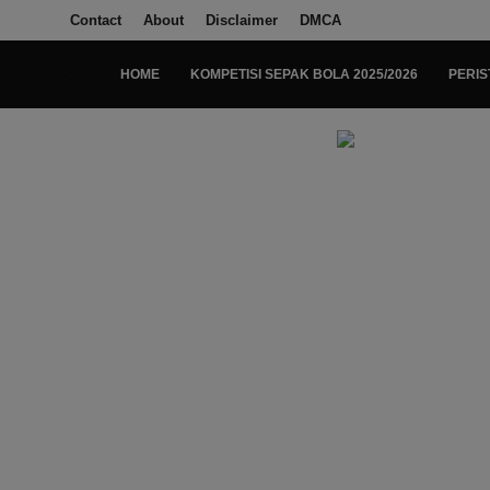
Contact
About
Disclaimer
DMCA
HOME
KOMPETISI SEPAK BOLA 2025/2026
PERIS
Login
Register
Home
Kompetisi Sepak Bola 2025/2026
Contact
About
Disclaimer
Peristiwa