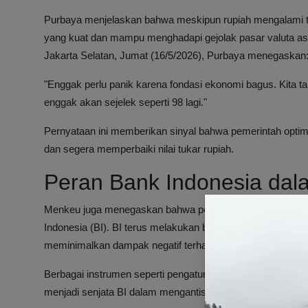
Purbaya menjelaskan bahwa meskipun rupiah mengalami 
yang kuat dan mampu menghadapi gejolak pasar valuta a
Jakarta Selatan, Jumat (16/5/2026), Purbaya menegaskan
"Enggak perlu panik karena fondasi ekonomi bagus. Kita ta
enggak akan sejelek seperti 98 lagi."
Pernyataan ini memberikan sinyal bahwa pemerintah opti
dan segera memperbaiki nilai tukar rupiah.
Peran Bank Indonesia dala
Menkeu juga menegaskan bahwa pengelolaan dan stabilita
Indonesia (BI). BI terus melakukan berbagai langkah kebija
meminimalkan dampak negatif terhadap ekonomi nasional.
Berbagai instrumen seperti pengaturan suku bunga, interve
menjadi senjata BI dalam mengantisipasi fluktuasi nilai tuka