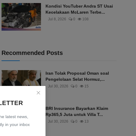
Kondisi YouTuber Andra ST Usai
Kecelakaan McLaren Terbe...
Jul 8, 2026
0
108
Recommended Posts
Iran Tolak Proposal Oman soal
Pengelolaan Selat Hormuz,...
Jul 30, 2026
0
15
LETTER
BRI Insurance Bayarkan Klaim
Rp365,5 Juta untuk Villa T...
the latest news,
Jul 30, 2026
0
13
ly in your inbox