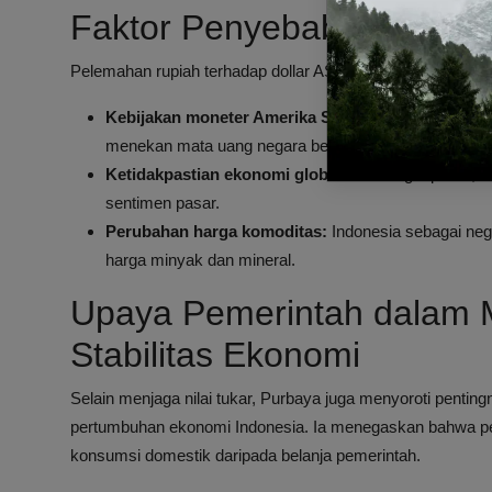
Faktor Penyebab Pelemah
Pelemahan rupiah terhadap dollar AS dapat dipengaruhi oleh
Kebijakan moneter Amerika Serikat:
Kenaikan suku
menekan mata uang negara berkembang.
Ketidakpastian ekonomi global:
Konflik geopolitik, 
sentimen pasar.
Perubahan harga komoditas:
Indonesia sebagai neg
harga minyak dan mineral.
Upaya Pemerintah dalam 
Stabilitas Ekonomi
Selain menjaga nilai tukar, Purbaya juga menyoroti pentin
pertumbuhan ekonomi Indonesia. Ia menegaskan bahwa pe
konsumsi domestik daripada belanja pemerintah.