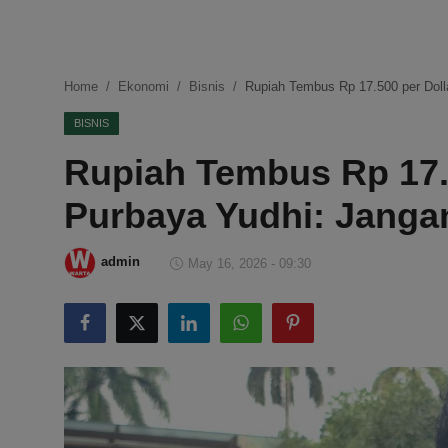
DMCA
Politik
Home
Ekonomi
Bisnis
Rupiah Tembus Rp 17.500 per Doll
Ekonomi
BISNIS
Rupiah Tembus Rp 17.5
Internasional
Purbaya Yudhi: Janga
Teknologi
Hiburan
admin
May 16, 2026 - 09:30
Kesehatan
Otomotif