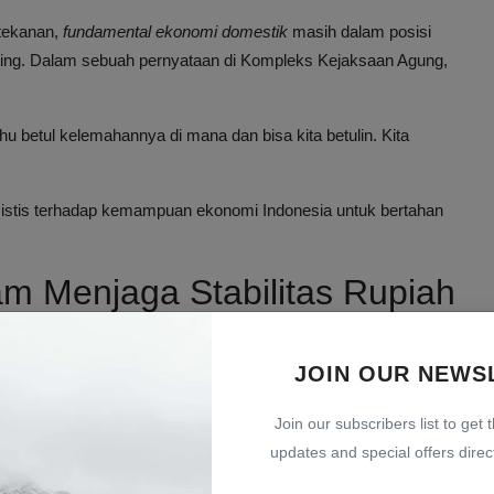
tekanan,
fundamental ekonomi domestik
masih dalam posisi
sing. Dalam sebuah pernyataan di Kompleks Kejaksaan Agung,
:
hu betul kelemahannya di mana dan bisa kita betulin. Kita
mistis terhadap kemampuan ekonomi Indonesia untuk bertahan
m Menjaga Stabilitas Rupiah
s nilai tukar rupiah merupakan kewenangan utama Bank
kan moneter untuk menjaga nilai rupiah agar tetap stabil dan
JOIN OUR NEWS
Join our subscribers list to get 
nsi pasar valuta asing, dan koordinasi dengan pemerintah
updates and special offers direct
r.