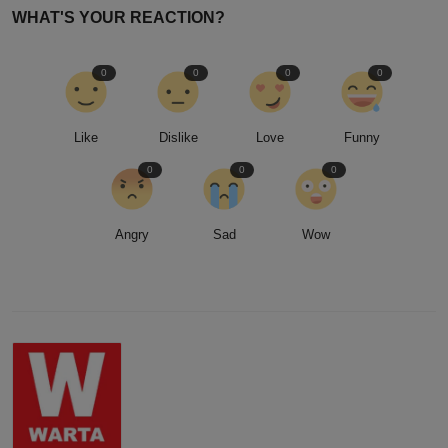
WHAT'S YOUR REACTION?
0
0
0
0
Like
Dislike
Love
Funny
0
0
0
Angry
Sad
Wow