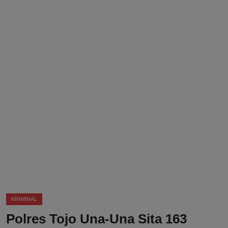
DMCA
Politik
Ekonomi
Internasional
Teknologi
Hiburan
Kesehatan
Otomotif
KRIMINAL
Polres Tojo Una-Una Sita 163