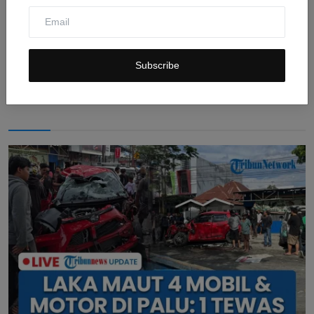
Nurman Herin Resmi Tersangka TPPU dalam Skandal
Eks Jam...
Subscribe
Jul 31, 2026
0
8