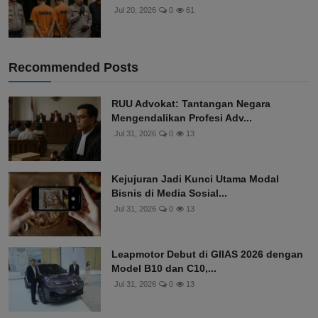
Jul 20, 2026
0
61
Recommended Posts
RUU Advokat: Tantangan Negara
Mengendalikan Profesi Adv...
Jul 31, 2026
0
13
Kejujuran Jadi Kunci Utama Modal
Bisnis di Media Sosial...
Jul 31, 2026
0
13
Leapmotor Debut di GIIAS 2026 dengan
Model B10 dan C10,...
Jul 31, 2026
0
13