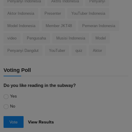
Penyanyi Indonesia
Aktris Indonesia
Penyanyi
Aktor Indonesia
Presenter
YouTuber Indonesia
Model Indonesia
Member JKT48
Pemeran Indonesia
video
Pengusaha
Musisi Indonesia
Model
Penyanyi Dangdut
YouTuber
quiz
Aktor
Voting Poll
Do you like reading in the subway?
Yes
No
Vote
View Results