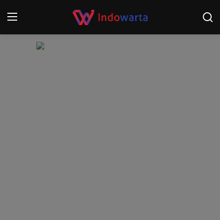
Login
Register
Home
Kompetisi Sepak Bola 2025/2026
Contact
About
Disclaimer
Peristiwa