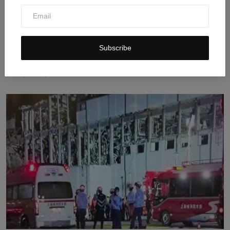
Subscribe
Koruptor Menimbun Emas: Dari 375 Kg di Irak hingga
74 K...
Jul 30, 2026
0
9