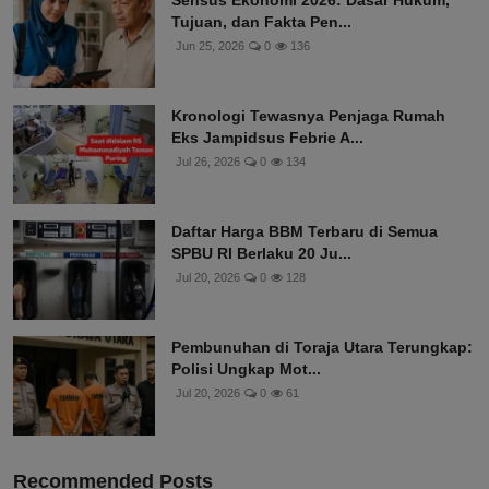
Sensus Ekonomi 2026: Dasar Hukum,
Tujuan, dan Fakta Pen...
Jun 25, 2026
0
136
Kronologi Tewasnya Penjaga Rumah
Eks Jampidsus Febrie A...
Jul 26, 2026
0
134
Daftar Harga BBM Terbaru di Semua
SPBU RI Berlaku 20 Ju...
Jul 20, 2026
0
128
Pembunuhan di Toraja Utara Terungkap:
Polisi Ungkap Mot...
Jul 20, 2026
0
61
Recommended Posts