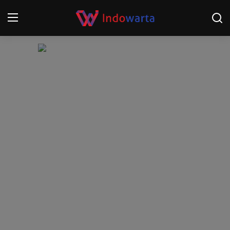
Login
Register
Home
Kompetisi Sepak Bola 2025/2026
Contact
About
Disclaimer
Peristiwa