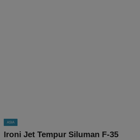
DMCA
Politik
Ekonomi
Internasional
Teknologi
Hiburan
Kesehatan
Otomotif
ASIA
Ironi Jet Tempur Siluman F-35