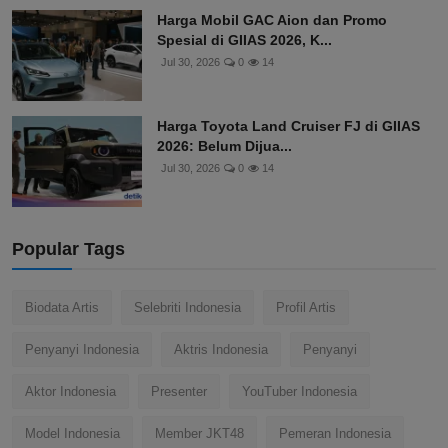
Harga Mobil GAC Aion dan Promo
Spesial di GIIAS 2026, K...
Jul 30, 2026
0
14
Harga Toyota Land Cruiser FJ di GIIAS
2026: Belum Dijua...
Jul 30, 2026
0
14
Popular Tags
Biodata Artis
Selebriti Indonesia
Profil Artis
Penyanyi Indonesia
Aktris Indonesia
Penyanyi
Aktor Indonesia
Presenter
YouTuber Indonesia
Model Indonesia
Member JKT48
Pemeran Indonesia