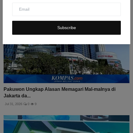
Subscribe
Pakuwon Ungkap Alasan Memagari Mal-malnya di
Jakarta da...
Jul 31, 2026
0
9