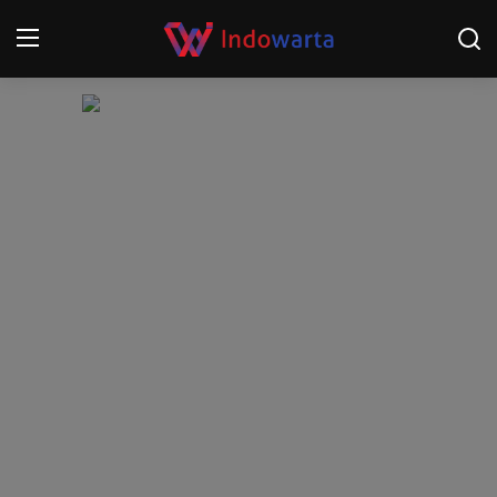
Login
Register
Home
Kompetisi Sepak Bola 2025/2026
Contact
About
Disclaimer
Peristiwa