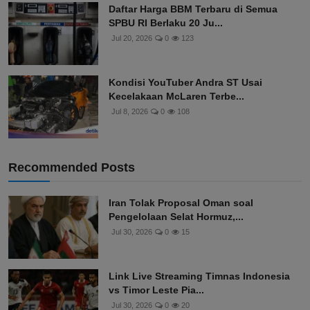
Daftar Harga BBM Terbaru di Semua
SPBU RI Berlaku 20 Ju...
Jul 20, 2026
0
123
Kondisi YouTuber Andra ST Usai
Kecelakaan McLaren Terbe...
Jul 8, 2026
0
108
Recommended Posts
Iran Tolak Proposal Oman soal
Pengelolaan Selat Hormuz,...
Jul 30, 2026
0
15
Link Live Streaming Timnas Indonesia
vs Timor Leste Pia...
Jul 30, 2026
0
20