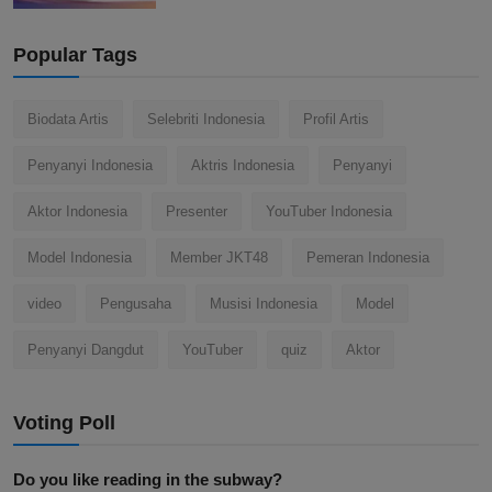
Popular Tags
Biodata Artis
Selebriti Indonesia
Profil Artis
Penyanyi Indonesia
Aktris Indonesia
Penyanyi
Aktor Indonesia
Presenter
YouTuber Indonesia
Model Indonesia
Member JKT48
Pemeran Indonesia
video
Pengusaha
Musisi Indonesia
Model
Penyanyi Dangdut
YouTuber
quiz
Aktor
Voting Poll
Do you like reading in the subway?