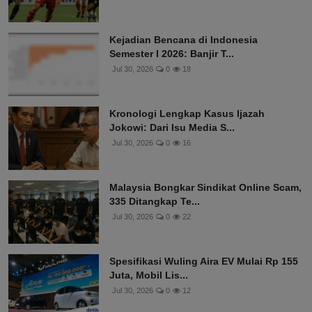
Kejadian Bencana di Indonesia
Semester I 2026: Banjir T...
Jul 30, 2026
0
18
Kronologi Lengkap Kasus Ijazah
Jokowi: Dari Isu Media S...
Jul 30, 2026
0
16
Malaysia Bongkar Sindikat Online Scam,
335 Ditangkap Te...
Jul 30, 2026
0
22
Spesifikasi Wuling Aira EV Mulai Rp 155
Juta, Mobil Lis...
Jul 30, 2026
0
12