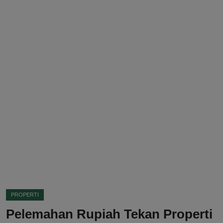
DMCA
Politik
Ekonomi
Internasional
Teknologi
Hiburan
Kesehatan
Otomotif
PROPERTI
Pelemahan Rupiah Tekan Properti