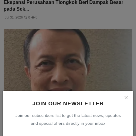
Ekspansi Perusahaan Tiongkok Beri Dampak Besar
pada Sek...
Jul 31, 2026
0
8
JOIN OUR NEWSLETTER
Kejagung Periksa Taipan Properti Tan Kian dan Ferry
Join our subscribers list to get the latest news, updates
Bob...
and special offers directly in your inbox
Jul 30, 2026
0
5