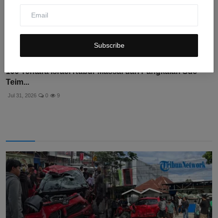
Subscribe
100 Tentara Israel Kabur Massal dari Pangkalan Sde
Teim...
Jul 31, 2026
0
9