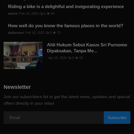
Riding a bike is a delightful and invigorating experience
admin
Feb 19, 2025
0
80
How well do you know the famous places in the world?
dailynews
Feb 18, 2025
0
73
Ahli Hukum Sebut Kasus Sri Purnomo
Dipaksakan, Tanpa Me...
Apr 15, 2026
0
69
Newsletter
Join our subscribers list to get the latest news, updates and special
offers directly in your inbox
Subscribe