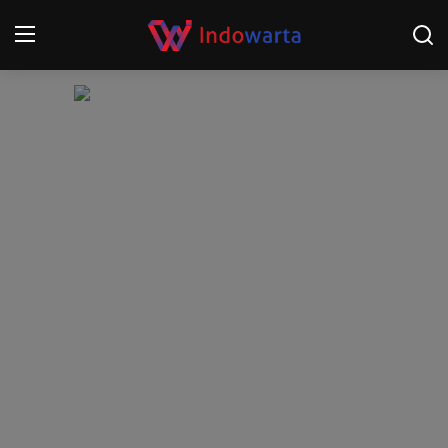
Login
Register
Home
Kompetisi Sepak Bola 2025/2026
Contact
About
Disclaimer
Peristiwa