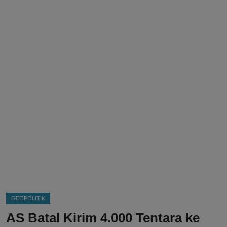
DMCA
Politik
Ekonomi
Internasional
Teknologi
Hiburan
Kesehatan
Otomotif
GEOPOLITIK
AS Batal Kirim 4.000 Tentara ke