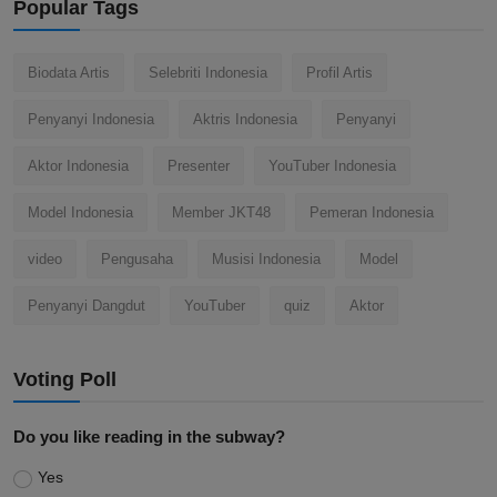
Popular Tags
Biodata Artis
Selebriti Indonesia
Profil Artis
Penyanyi Indonesia
Aktris Indonesia
Penyanyi
Aktor Indonesia
Presenter
YouTuber Indonesia
Model Indonesia
Member JKT48
Pemeran Indonesia
video
Pengusaha
Musisi Indonesia
Model
Penyanyi Dangdut
YouTuber
quiz
Aktor
Voting Poll
Do you like reading in the subway?
Yes