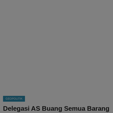
DMCA
Politik
Ekonomi
Internasional
Teknologi
Hiburan
Kesehatan
Otomotif
GEOPOLITIK
Delegasi AS Buang Semua Barang