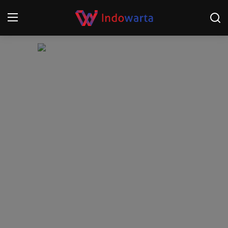
Login
Register
Home
Kompetisi Sepak Bola 2025/2026
Contact
About
Disclaimer
Peristiwa