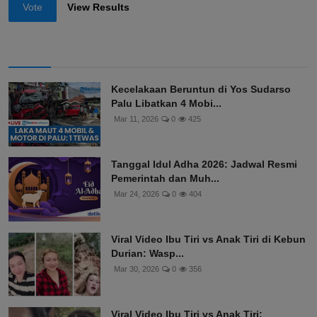
Vote
View Results
Kecelakaan Beruntun di Yos Sudarso
Palu Libatkan 4 Mobi...
Mar 11, 2026
0
425
Tanggal Idul Adha 2026: Jadwal Resmi
Pemerintah dan Muh...
Mar 24, 2026
0
404
Viral Video Ibu Tiri vs Anak Tiri di Kebun
Durian: Wasp...
Mar 30, 2026
0
356
Viral Video Ibu Tiri vs Anak Tiri: