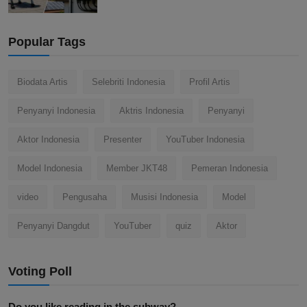
Popular Tags
Biodata Artis
Selebriti Indonesia
Profil Artis
Penyanyi Indonesia
Aktris Indonesia
Penyanyi
Aktor Indonesia
Presenter
YouTuber Indonesia
Model Indonesia
Member JKT48
Pemeran Indonesia
video
Pengusaha
Musisi Indonesia
Model
Penyanyi Dangdut
YouTuber
quiz
Aktor
Voting Poll
Do you like reading in the subway?