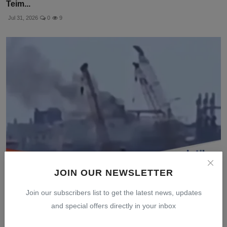
Teim...
Jul 31, 2026
0
9
JOIN OUR NEWSLETTER
Presiden Mesir Tegaskan Eskalasi Serius Setelah
Seranga...
Join our subscribers list to get the latest news, updates
and special offers directly in your inbox
Jul 31, 2026
0
8