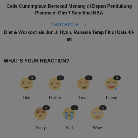
Cade Cunningham Bertekad Menang di Depan Pendukung
Pistons di Gim 7 Semifinal NBA
NEXT ARTICLE
Diet & Workout ala Jun Ji Hyun, Rahasia Tetap Fit di Usia 40-
an
WHAT'S YOUR REACTION?
0
0
0
0
Like
Dislike
Love
Funny
0
0
0
Angry
Sad
Wow