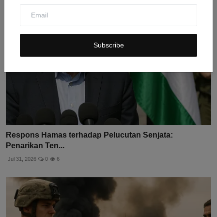
Subscribe
Respons Hamas terhadap Pelucutan Senjata:
Penarikan Ten...
Jul 31, 2026
0
6