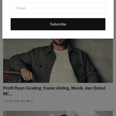
Jul 28, 2026
0
11
Subscribe
Profil Ryan Gosling: Karier Akting, Musik, dan Debut
MC...
Jul 28, 2026
0
11