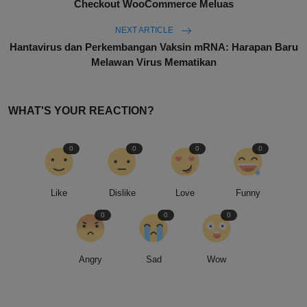
Checkout WooCommerce Meluas
NEXT ARTICLE
Hantavirus dan Perkembangan Vaksin mRNA: Harapan Baru
Melawan Virus Mematikan
WHAT'S YOUR REACTION?
0
0
0
0
Like
Dislike
Love
Funny
0
0
0
Angry
Sad
Wow