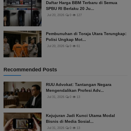
Daftar Harga BBM Terbaru di Semua
SPBU RI Berlaku 20 Ju...
Jul 20, 2026
0
127
Pembunuhan di Toraja Utara Terungkap:
Polisi Ungkap Mot...
Jul 20, 2026
0
61
Recommended Posts
RUU Advokat: Tantangan Negara
Mengendalikan Profesi Adv...
Jul 31, 2026
0
13
Kejujuran Jadi Kunci Utama Modal
Bisnis di Media Sosial...
Jul 31, 2026
0
13