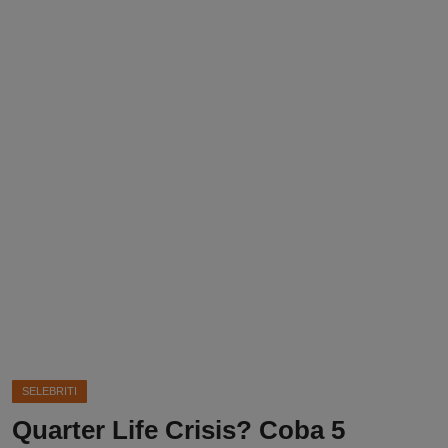
DMCA
Politik
Ekonomi
Internasional
Teknologi
Hiburan
Kesehatan
Otomotif
SELEBRITI
Quarter Life Crisis? Coba 5