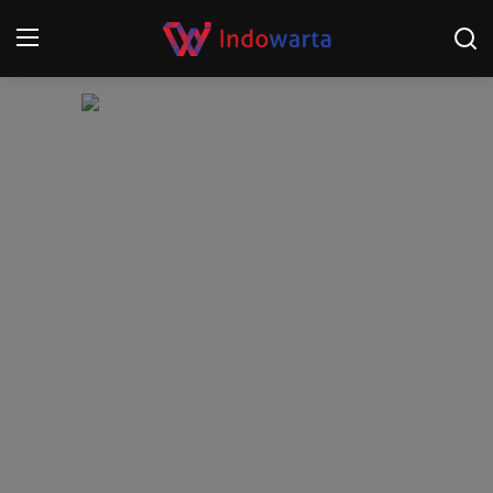
Login
Register
Home
Kompetisi Sepak Bola 2025/2026
Contact
About
Disclaimer
Peristiwa