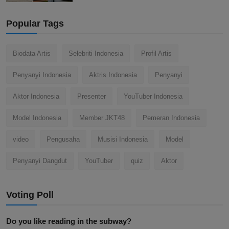
Popular Tags
Biodata Artis
Selebriti Indonesia
Profil Artis
Penyanyi Indonesia
Aktris Indonesia
Penyanyi
Aktor Indonesia
Presenter
YouTuber Indonesia
Model Indonesia
Member JKT48
Pemeran Indonesia
video
Pengusaha
Musisi Indonesia
Model
Penyanyi Dangdut
YouTuber
quiz
Aktor
Voting Poll
Do you like reading in the subway?