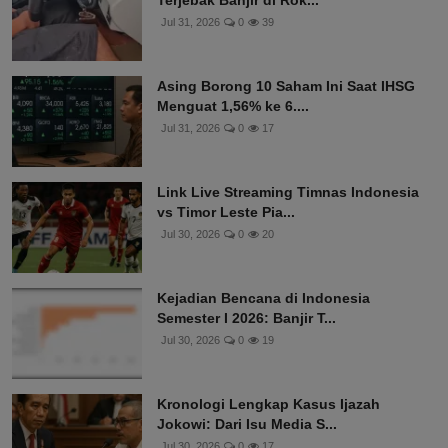
Terjebak Banjir di Rok...
Jul 31, 2026
0
39
Asing Borong 10 Saham Ini Saat IHSG
Menguat 1,56% ke 6....
Jul 31, 2026
0
17
Link Live Streaming Timnas Indonesia
vs Timor Leste Pia...
Jul 30, 2026
0
20
Kejadian Bencana di Indonesia
Semester I 2026: Banjir T...
Jul 30, 2026
0
19
Kronologi Lengkap Kasus Ijazah
Jokowi: Dari Isu Media S...
Jul 30, 2026
0
17