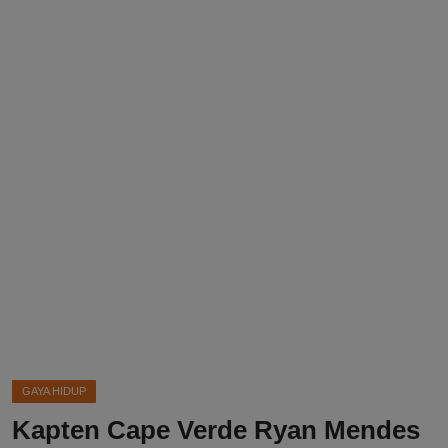
DMCA
Politik
Ekonomi
Internasional
Teknologi
Hiburan
Kesehatan
Otomotif
GAYA HIDUP
Kapten Cape Verde Ryan Mendes