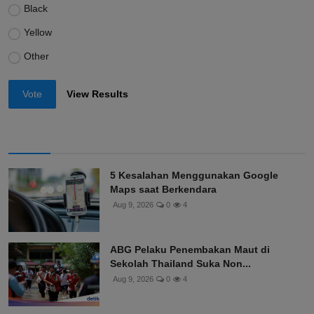
Black
Yellow
Other
Vote
View Results
5 Kesalahan Menggunakan Google
Maps saat Berkendara
Aug 9, 2026
0
4
ABG Pelaku Penembakan Maut di
Sekolah Thailand Suka Non...
Aug 9, 2026
0
4