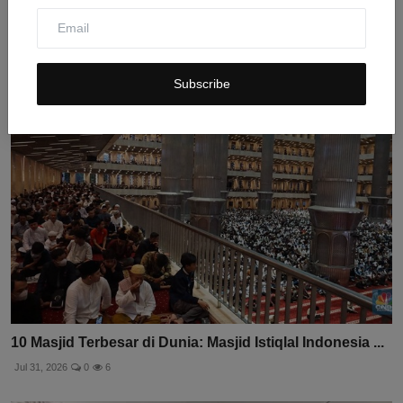
Bos FIFA Gianni Infantino Klarifikasi Rencana
Penjualan...
Jul 31, 2026
0
6
Subscribe
10 Masjid Terbesar di Dunia: Masjid Istiqlal Indonesia ...
Jul 31, 2026
0
6