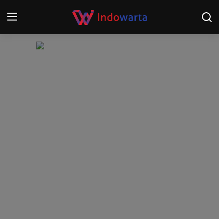
Login
Register
Home
Kompetisi Sepak Bola 2025/2026
Contact
About
Disclaimer
Peristiwa