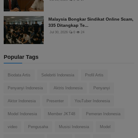
Malaysia Bongkar Sindikat Online Scam,
335 Ditangkap Te...
Jul 30, 2026
0
24
Popular Tags
Biodata Artis
Selebriti Indonesia
Profil Artis
Penyanyi Indonesia
Aktris Indonesia
Penyanyi
Aktor Indonesia
Presenter
YouTuber Indonesia
Model Indonesia
Member JKT48
Pemeran Indonesia
video
Pengusaha
Musisi Indonesia
Model