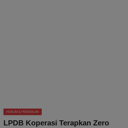
DMCA
Politik
Ekonomi
Internasional
Teknologi
Hiburan
Kesehatan
Otomotif
HUKUM & PERADILAN
LPDB Koperasi Terapkan Zero