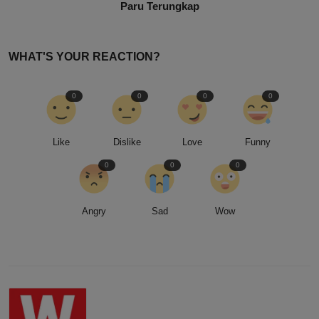
Paru Terungkap
WHAT'S YOUR REACTION?
0
0
0
0
Like
Dislike
Love
Funny
0
0
0
Angry
Sad
Wow