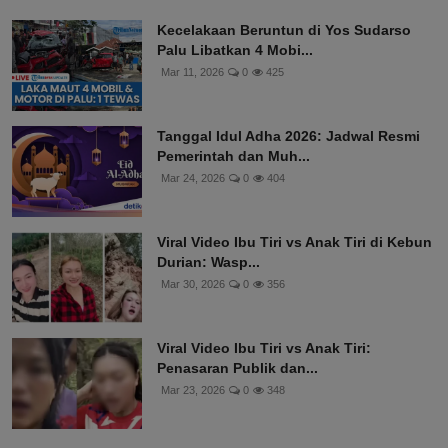
Kecelakaan Beruntun di Yos Sudarso
Palu Libatkan 4 Mobi...
Mar 11, 2026
0
425
Tanggal Idul Adha 2026: Jadwal Resmi
Pemerintah dan Muh...
Mar 24, 2026
0
404
Viral Video Ibu Tiri vs Anak Tiri di Kebun
Durian: Wasp...
Mar 30, 2026
0
356
Viral Video Ibu Tiri vs Anak Tiri:
Penasaran Publik dan...
Mar 23, 2026
0
348