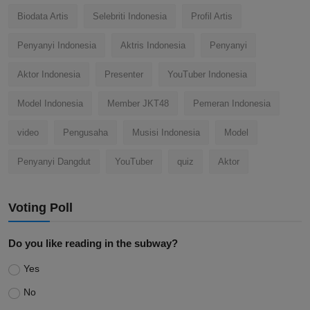
Biodata Artis
Selebriti Indonesia
Profil Artis
Penyanyi Indonesia
Aktris Indonesia
Penyanyi
Aktor Indonesia
Presenter
YouTuber Indonesia
Model Indonesia
Member JKT48
Pemeran Indonesia
video
Pengusaha
Musisi Indonesia
Model
Penyanyi Dangdut
YouTuber
quiz
Aktor
Voting Poll
Do you like reading in the subway?
Yes
No