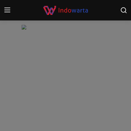
Login
Register
Home
Kompetisi Sepak Bola 2025/2026
Contact
About
Disclaimer
Peristiwa