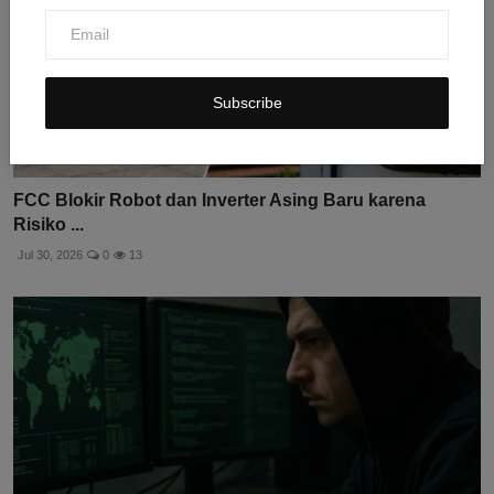
Subscribe
FCC Blokir Robot dan Inverter Asing Baru karena
Risiko ...
Jul 30, 2026
0
13