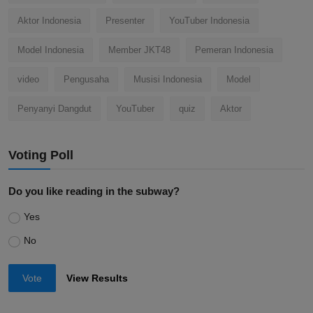
Aktor Indonesia
Presenter
YouTuber Indonesia
Model Indonesia
Member JKT48
Pemeran Indonesia
video
Pengusaha
Musisi Indonesia
Model
Penyanyi Dangdut
YouTuber
quiz
Aktor
Voting Poll
Do you like reading in the subway?
Yes
No
Vote
View Results