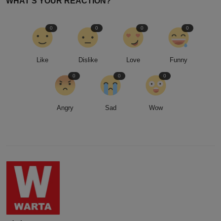
WHAT'S YOUR REACTION?
0
0
0
0
Like
Dislike
Love
Funny
0
0
0
Angry
Sad
Wow