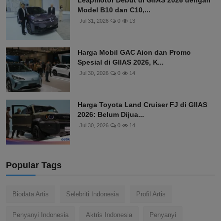
Leapmotor Debut di GIIAS 2026 dengan
Model B10 dan C10,...
Jul 31, 2026
0
13
Harga Mobil GAC Aion dan Promo
Spesial di GIIAS 2026, K...
Jul 30, 2026
0
14
Harga Toyota Land Cruiser FJ di GIIAS
2026: Belum Dijua...
Jul 30, 2026
0
14
Popular Tags
Biodata Artis
Selebriti Indonesia
Profil Artis
Penyanyi Indonesia
Aktris Indonesia
Penyanyi