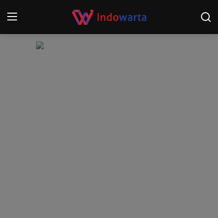
Login
Register
Home
Kompetisi Sepak Bola 2025/2026
Contact
About
Disclaimer
Peristiwa