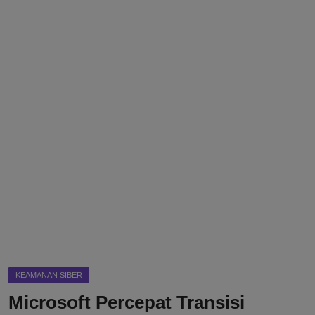
DMCA
Politik
Ekonomi
Internasional
Teknologi
Hiburan
Kesehatan
Otomotif
KEAMANAN SIBER
Microsoft Percepat Transisi