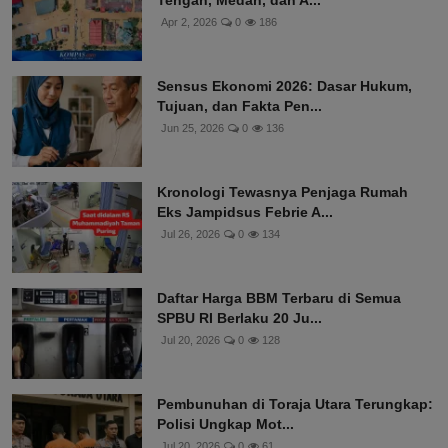
Tengah, Medan, dan A...
Apr 2, 2026
0
186
Sensus Ekonomi 2026: Dasar Hukum,
Tujuan, dan Fakta Pen...
Jun 25, 2026
0
136
Kronologi Tewasnya Penjaga Rumah
Eks Jampidsus Febrie A...
Jul 26, 2026
0
134
Daftar Harga BBM Terbaru di Semua
SPBU RI Berlaku 20 Ju...
Jul 20, 2026
0
128
Pembunuhan di Toraja Utara Terungkap:
Polisi Ungkap Mot...
Jul 20, 2026
0
61