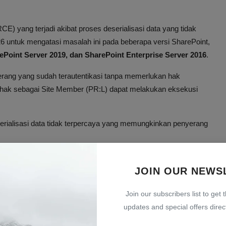
CE) yang terjadi akibat proses deserialisasi data yang tidak
26 untuk mengatasi masalah ini pada beberapa versi SharePoint,
ePoint Server 2019, dan SharePoint Enterprise Server 2016
.
yerang yang sudah terautentikasi tanpa memerlukan hak
l hak sebagai Site Member (PR:L) dapat melakukan eksekusi
erialisasi data tidak terpercaya yang memungkinkan penyerang
itasi sebagai "Eksploitasi Kurang Mungkin" (Exploitation Less
JOIN OUR NEWS
 federal AS seperti Federal Civilian Executive Branch (FCEB)
026
.
Join our subscribers list to get 
rm-2603 dan Aktivitas
updates and special offers direct