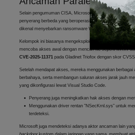
Ancaman Paralel
Selain pengumuman CISA, Microsoft juga mengungkap te
penyerang berbeda yang beroperasi bersamaan dalam satu
dikenal menyebarkan ransomware Warlock.
Kelompok ini biasanya mengeksploitasi kerentanan di ser
mencoba akses awal dengan mencari file seperti
win.ini
da
CVE-2025-11371
pada Gladinet Triofox dengan skor CVSS
Setelah mendapat akses, mereka menggunakan berbagai ala
berbahaya, serta membangun saluran akses jarak jauh men
yang dikonfigurasi lewat Visual Studio Code.
Penyerang juga meningkatkan hak akses dengan memb
Menggunakan driver rentan "NSecKrnl.sys" untuk mema
terdeteksi.
Microsoft juga mendeteksi adanya aktor ancaman lain yang
backdoor
kustom dalam jaringan yang sama, membuat atri