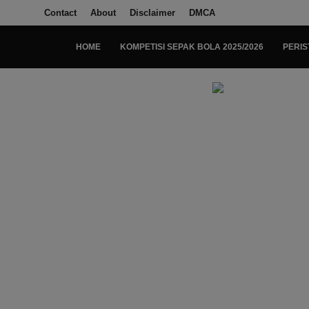
Contact
About
Disclaimer
DMCA
HOME
KOMPETISI SEPAK BOLA 2025/2026
PERIS
Login
Register
Home
Kompetisi Sepak Bola 2025/2026
Contact
About
Disclaimer
Peristiwa