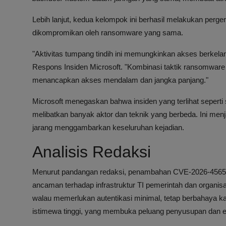
Lebih lanjut, kedua kelompok ini berhasil melakukan perge
dikompromikan oleh ransomware yang sama.
"Aktivitas tumpang tindih ini memungkinkan akses berkela
Respons Insiden Microsoft. "Kombinasi taktik ransomwar
menancapkan akses mendalam dan jangka panjang."
Microsoft menegaskan bahwa insiden yang terlihat seperti
melibatkan banyak aktor dan teknik yang berbeda. Ini menj
jarang menggambarkan keseluruhan kejadian.
Analisis Redaksi
Menurut pandangan redaksi, penambahan CVE-2026-45659
ancaman terhadap infrastruktur TI pemerintah dan organis
walau memerlukan autentikasi minimal, tetap berbahaya k
istimewa tinggi, yang membuka peluang penyusupan dan esk