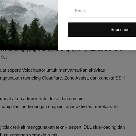
muan investigasi ransomware yang mengungkap dua kelompok
 jaringan. Salah satunya adalah kelompok
Storm-2603
yang
Subscribe
ver SharePoint on-premises sejak pertengahan 2025. Penyerang
n
web.config
, yang menunjukkan upaya eksploitasi kerentanan
 9.1.
t seperti Velociraptor untuk menyamarkan aktivitas
ggunakan tunneling Cloudflare, Zoho Assist, dan koneksi SSH
uat akun administrator lokal dan domain.
nipulasi perlindungan endpoint agar aktivitas mereka sulit
 tidak terkait menggunakan teknik seperti DLL side-loading dan
busi serangan semakin rumit.