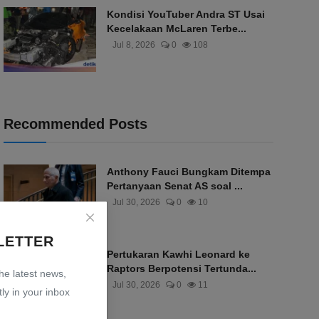
Kondisi YouTuber Andra ST Usai
Kecelakaan McLaren Terbe...
Jul 8, 2026
0
108
Recommended Posts
Anthony Fauci Bungkam Ditempa
Pertanyaan Senat AS soal ...
Jul 30, 2026
0
10
LETTER
Pertukaran Kawhi Leonard ke
Raptors Berpotensi Tertunda...
the latest news,
Jul 30, 2026
0
11
ly in your inbox