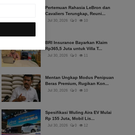
Pertemuan Rahasia LeBron dan
Cavaliers Terungkap, Reuni...
Jul 30, 2026
0
10
BRI Insurance Bayarkan Klaim
Rp365,5 Juta untuk Villa T...
Jul 30, 2026
0
11
Mentan Ungkap Modus Penipuan
Beras Premium, Rugikan Kon...
Jul 30, 2026
0
10
Spesifikasi Wuling Aira EV Mulai
Rp 155 Juta, Mobil Lis...
Jul 30, 2026
0
12