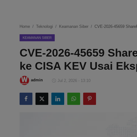
DMCA
Politik
Home
Teknologi
Keamanan Siber
CVE-2026-45659 ShareP
Ekonomi
KEAMANAN SIBER
CVE-2026-45659 Shar
Internasional
ke CISA KEV Usai Eksp
Teknologi
Hiburan
admin
Jul 2, 2026 - 13:10
Kesehatan
Otomotif