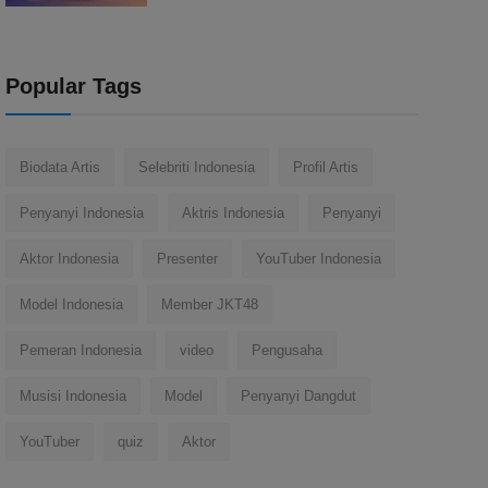
Popular Tags
Biodata Artis
Selebriti Indonesia
Profil Artis
Penyanyi Indonesia
Aktris Indonesia
Penyanyi
Aktor Indonesia
Presenter
YouTuber Indonesia
Model Indonesia
Member JKT48
Pemeran Indonesia
video
Pengusaha
Musisi Indonesia
Model
Penyanyi Dangdut
YouTuber
quiz
Aktor