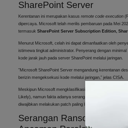
SharePoint Server
Kerentanan ini merupakan kasus
remote code execution
(R
dipercaya. Microsoft telah merilis pembaruan pada Mei 20
termasuk
SharePoint Server Subscription Edition, Shar
Menurut Microsoft, celah ini dapat dimanfaatkan oleh pen
istimewa tingkat administrator. Penyerang dengan minima
kode jarak jauh pada server SharePoint melalui jaringan.
"Microsoft SharePoint Server mengandung kerentanan des
berizin mengeksekusi kode melalui jaringan," jelas CISA.
Meskipun Microsoft mengklasifikasikan kemungkinan eksplo
Likely), namun fakta adanya serangan aktif membuat badan
diwajibkan melakukan patch paling lambat tanggal
4 Juli 2
Serangan Ransomware Sto