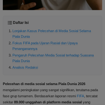
Daftar Isi
Lonjakan Kasus Pelecehan di Media Sosial Selama
Piala Dunia
Fokus FIFA pada Ujaran Rasial dan Upaya
Penanganannya
Pengaruh Pelecehan Media Sosial terhadap Suasana
Piala Dunia
Analisis Redaksi
Pelecehan di media sosial selama Piala Dunia 2026
mengalami peningkatan yang sangat signifikan, terutama pada
fase grup turnamen. Berdasarkan laporan resmi
FIFA
, tercatat
sekitar
89.000 unggahan di platform media sosial
yang