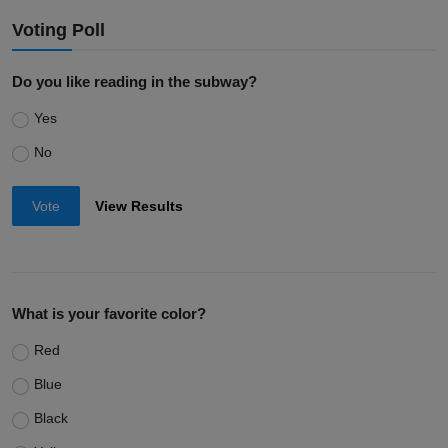
Voting Poll
Do you like reading in the subway?
Yes
No
Vote
View Results
What is your favorite color?
Red
Blue
Black