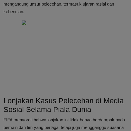
mengandung unsur pelecehan, termasuk ujaran rasial dan
kebencian.
Lonjakan Kasus Pelecehan di Media
Sosial Selama Piala Dunia
FIFA menyoroti bahwa lonjakan ini tidak hanya berdampak pada
pemain dan tim yang berlaga, tetapi juga mengganggu suasana