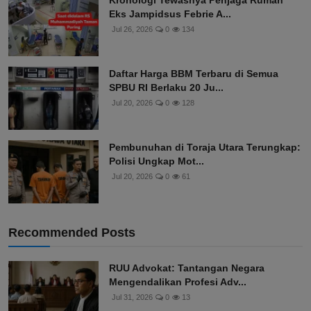
Kronologi Tewasnya Penjaga Rumah
Eks Jampidsus Febrie A...
Jul 26, 2026
0
134
Daftar Harga BBM Terbaru di Semua
SPBU RI Berlaku 20 Ju...
Jul 20, 2026
0
128
Pembunuhan di Toraja Utara Terungkap:
Polisi Ungkap Mot...
Jul 20, 2026
0
61
Recommended Posts
RUU Advokat: Tantangan Negara
Mengendalikan Profesi Adv...
Jul 31, 2026
0
13