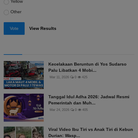
Yellow
Other
Vote
View Results
Kecelakaan Beruntun di Yos Sudarso
Palu Libatkan 4 Mobi...
Mar 11, 2026
0
425
Tanggal Idul Adha 2026: Jadwal Resmi
Pemerintah dan Muh...
Mar 24, 2026
0
405
Viral Video Ibu Tiri vs Anak Tiri di Kebun
Durian: Wasp...