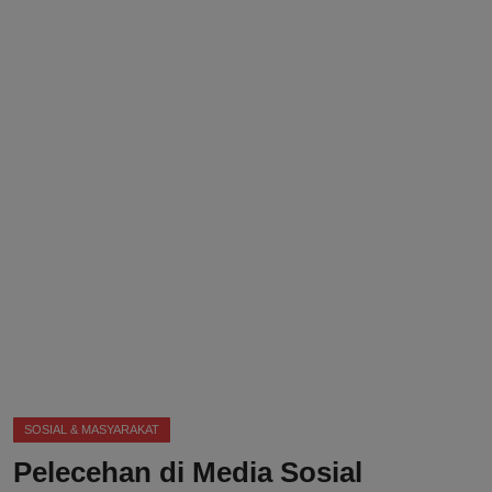
DMCA
Politik
Ekonomi
Internasional
Teknologi
Hiburan
Kesehatan
Otomotif
SOSIAL & MASYARAKAT
Pelecehan di Media Sosial