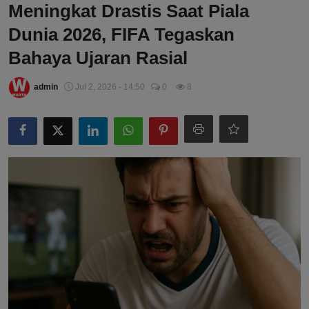
Meningkat Drastis Saat Piala
Dunia 2026, FIFA Tegaskan
Bahaya Ujaran Rasial
admin
Jul 2, 2026 - 14:50
0
8