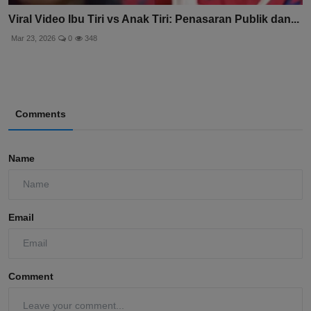
Viral Video Ibu Tiri vs Anak Tiri: Penasaran Publik dan...
Mar 23, 2026
0
348
Comments
Name
Email
Comment