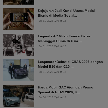
Kejujuran Jadi Kunci Utama Modal
Bisnis di Media Sosial...
Jul 31, 2026
0
13
Legenda AC Milan Franco Baresi
Meninggal Dunia di Usia ...
Jul 31, 2026
0
13
Leapmotor Debut di GIIAS 2026 dengan
Model B10 dan C10,...
Jul 31, 2026
0
13
Harga Mobil GAC Aion dan Promo
Spesial di GIIAS 2026, K...
Jul 30, 2026
0
14