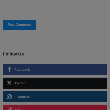
Post Comment
Follow Us
Facebook
Twitter
Instagram