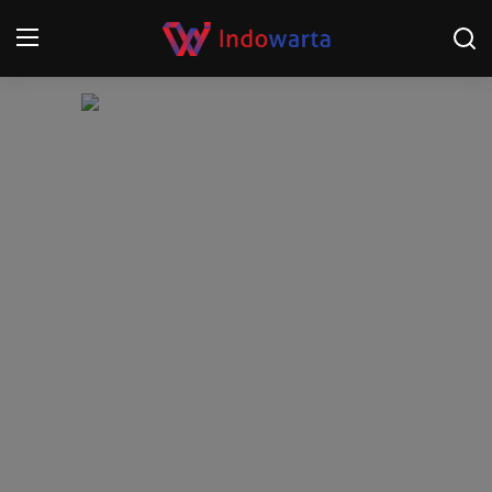
Login
Register
Home
Kompetisi Sepak Bola 2025/2026
Contact
About
Disclaimer
Peristiwa