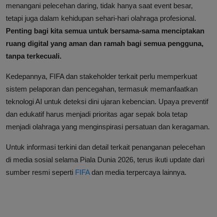
menangani pelecehan daring, tidak hanya saat event besar,
tetapi juga dalam kehidupan sehari-hari olahraga profesional.
Penting bagi kita semua untuk bersama-sama menciptakan
ruang digital yang aman dan ramah bagi semua pengguna,
tanpa terkecuali.
Kedepannya, FIFA dan stakeholder terkait perlu memperkuat
sistem pelaporan dan pencegahan, termasuk memanfaatkan
teknologi AI untuk deteksi dini ujaran kebencian. Upaya preventif
dan edukatif harus menjadi prioritas agar sepak bola tetap
menjadi olahraga yang menginspirasi persatuan dan keragaman.
Untuk informasi terkini dan detail terkait penanganan pelecehan
di media sosial selama Piala Dunia 2026, terus ikuti update dari
sumber resmi seperti
FIFA
dan media terpercaya lainnya.