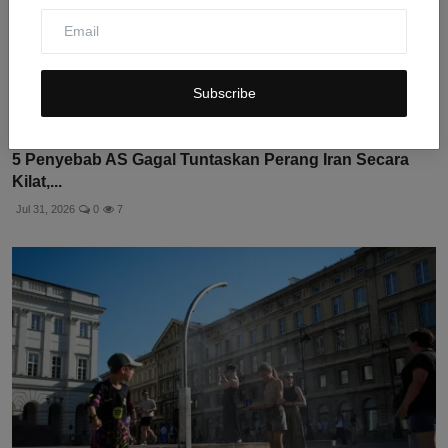
Subscribe
5 Penyebab AS Gagal Tuntaskan Perang Iran Secara
Kilat,...
Jul 31, 2026
0
7