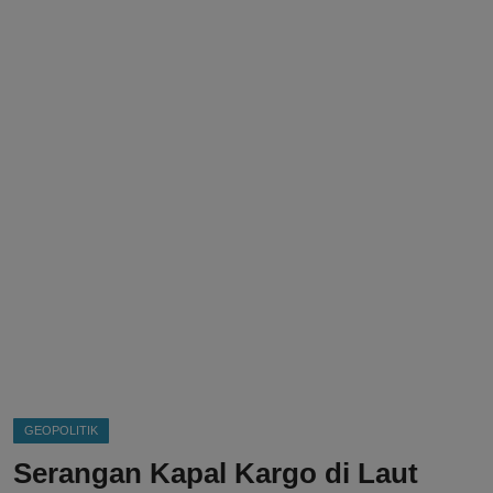
DMCA
Politik
Ekonomi
Internasional
Teknologi
Hiburan
Kesehatan
Otomotif
GEOPOLITIK
Serangan Kapal Kargo di Laut