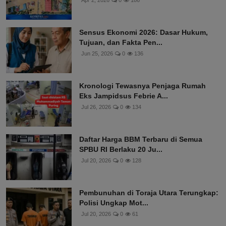
Apr 2, 2026
0
186
Sensus Ekonomi 2026: Dasar Hukum,
Tujuan, dan Fakta Pen...
Jun 25, 2026
0
136
Kronologi Tewasnya Penjaga Rumah
Eks Jampidsus Febrie A...
Jul 26, 2026
0
134
Daftar Harga BBM Terbaru di Semua
SPBU RI Berlaku 20 Ju...
Jul 20, 2026
0
128
Pembunuhan di Toraja Utara Terungkap:
Polisi Ungkap Mot...
Jul 20, 2026
0
61