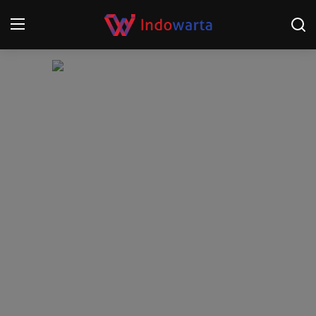
Login
Register
Home
Kompetisi Sepak Bola 2025/2026
Contact
About
Disclaimer
Peristiwa