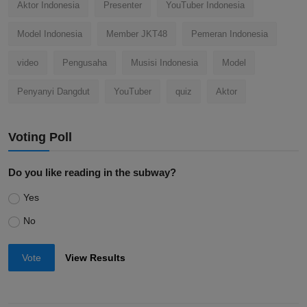
Aktor Indonesia
Presenter
YouTuber Indonesia
Model Indonesia
Member JKT48
Pemeran Indonesia
video
Pengusaha
Musisi Indonesia
Model
Penyanyi Dangdut
YouTuber
quiz
Aktor
Voting Poll
Do you like reading in the subway?
Yes
No
Vote
View Results