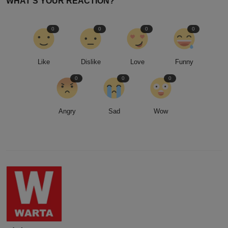
WHAT'S YOUR REACTION?
0
0
0
0
Like
Dislike
Love
Funny
0
0
0
Angry
Sad
Wow