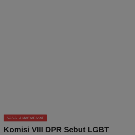
DMCA
Politik
Ekonomi
Internasional
Teknologi
Hiburan
Kesehatan
Otomotif
SOSIAL & MASYARAKAT
Komisi VIII DPR Sebut LGBT