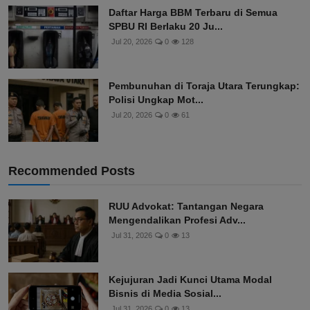
Daftar Harga BBM Terbaru di Semua
SPBU RI Berlaku 20 Ju...
Jul 20, 2026
0
128
Pembunuhan di Toraja Utara Terungkap:
Polisi Ungkap Mot...
Jul 20, 2026
0
61
Recommended Posts
RUU Advokat: Tantangan Negara
Mengendalikan Profesi Adv...
Jul 31, 2026
0
13
Kejujuran Jadi Kunci Utama Modal
Bisnis di Media Sosial...
Jul 31, 2026
0
13