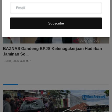
Subscribe
BAZNAS Gandeng BPJS Ketenagakerjaan Hadirkan
Jaminan So...
Jul 31, 2026
0
7