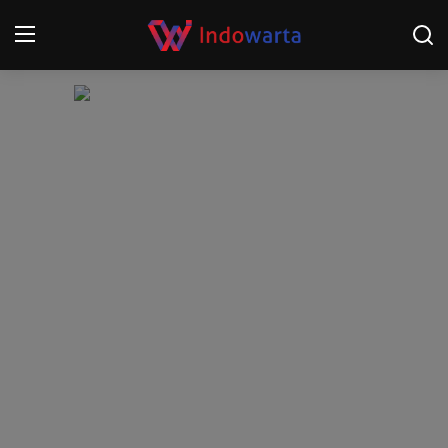
Login
Register
Home
Kompetisi Sepak Bola 2025/2026
Contact
About
Disclaimer
Peristiwa