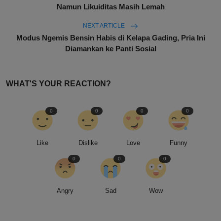
Namun Likuiditas Masih Lemah
NEXT ARTICLE
Modus Ngemis Bensin Habis di Kelapa Gading, Pria Ini
Diamankan ke Panti Sosial
WHAT'S YOUR REACTION?
0
0
0
0
Like
Dislike
Love
Funny
0
0
0
Angry
Sad
Wow