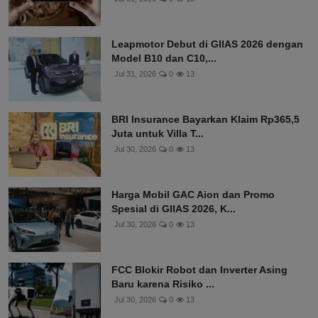
Leapmotor Debut di GIIAS 2026 dengan
Model B10 dan C10,...
Jul 31, 2026
0
13
BRI Insurance Bayarkan Klaim Rp365,5
Juta untuk Villa T...
Jul 30, 2026
0
13
Harga Mobil GAC Aion dan Promo
Spesial di GIIAS 2026, K...
Jul 30, 2026
0
13
FCC Blokir Robot dan Inverter Asing
Baru karena Risiko ...
Jul 30, 2026
0
13