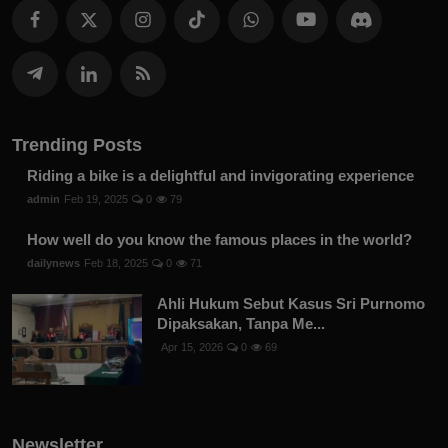
Trending Posts
Riding a bike is a delightful and invigorating experience
admin
Feb 19, 2025
0
79
How well do you know the famous places in the world?
dailynews
Feb 18, 2025
0
71
Ahli Hukum Sebut Kasus Sri Purnomo
Dipaksakan, Tanpa Me...
Apr 15, 2026
0
69
Newsletter