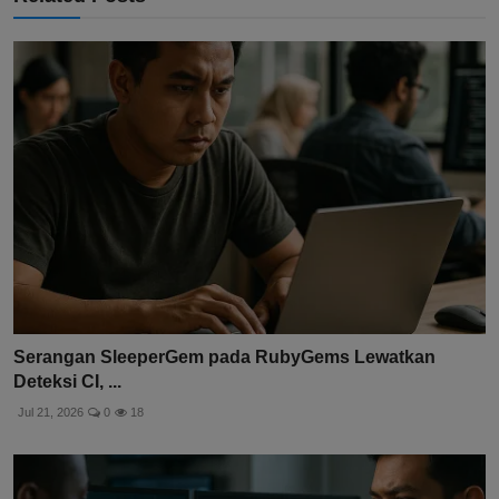
Serangan SleeperGem pada RubyGems Lewatkan
Deteksi CI, ...
Jul 21, 2026
0
18