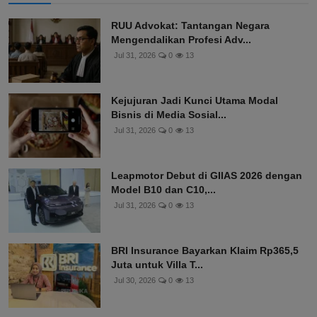
RUU Advokat: Tantangan Negara
Mengendalikan Profesi Adv...
Jul 31, 2026
0
13
Kejujuran Jadi Kunci Utama Modal
Bisnis di Media Sosial...
Jul 31, 2026
0
13
Leapmotor Debut di GIIAS 2026 dengan
Model B10 dan C10,...
Jul 31, 2026
0
13
BRI Insurance Bayarkan Klaim Rp365,5
Juta untuk Villa T...
Jul 30, 2026
0
13