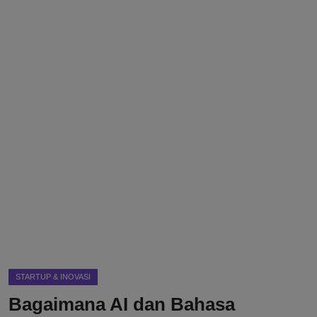
DMCA
Politik
Ekonomi
Internasional
Teknologi
Hiburan
Kesehatan
Otomotif
STARTUP & INOVASI
Bagaimana AI dan Bahasa