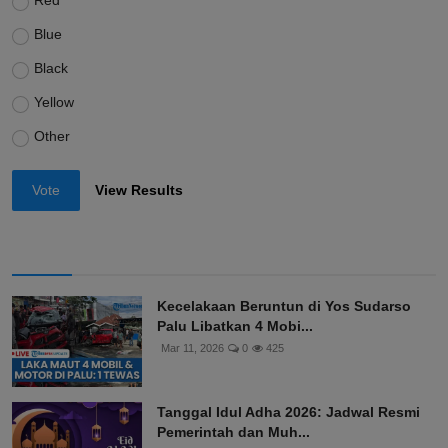
Red
Blue
Black
Yellow
Other
Vote
View Results
Kecelakaan Beruntun di Yos Sudarso
Palu Libatkan 4 Mobi...
Mar 11, 2026
0
425
Tanggal Idul Adha 2026: Jadwal Resmi
Pemerintah dan Muh...