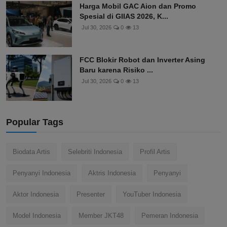
Harga Mobil GAC Aion dan Promo
Spesial di GIIAS 2026, K...
Jul 30, 2026
0
13
FCC Blokir Robot dan Inverter Asing
Baru karena Risiko ...
Jul 30, 2026
0
13
Popular Tags
Biodata Artis
Selebriti Indonesia
Profil Artis
Penyanyi Indonesia
Aktris Indonesia
Penyanyi
Aktor Indonesia
Presenter
YouTuber Indonesia
Model Indonesia
Member JKT48
Pemeran Indonesia