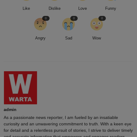
Like
Dislike
Love
Funny
0
0
0
Angry
Sad
Wow
admin
As a passionate news reporter, I am fueled by an insatiable
curiosity and an unwavering commitment to truth. With a keen eye
for detail and a relentless pursuit of stories, I strive to deliver timely
and accurate information that empowers and engages readers.