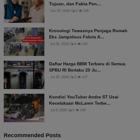
Tujuan, dan Fakta Pen...
Jun 25, 2026
0
136
Kronologi Tewasnya Penjaga Rumah
Eks Jampidsus Febrie A...
Jul 26, 2026
0
130
Daftar Harga BBM Terbaru di Semua
SPBU RI Berlaku 20 Ju...
Jul 20, 2026
0
127
Kondisi YouTuber Andra ST Usai
Kecelakaan McLaren Terbe...
Jul 8, 2026
0
108
Recommended Posts