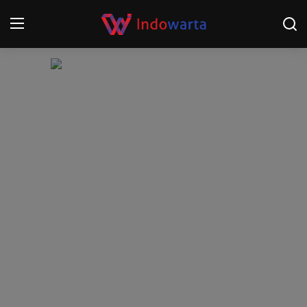
Login
Register
Home
Kompetisi Sepak Bola 2025/2026
Contact
About
Disclaimer
Peristiwa