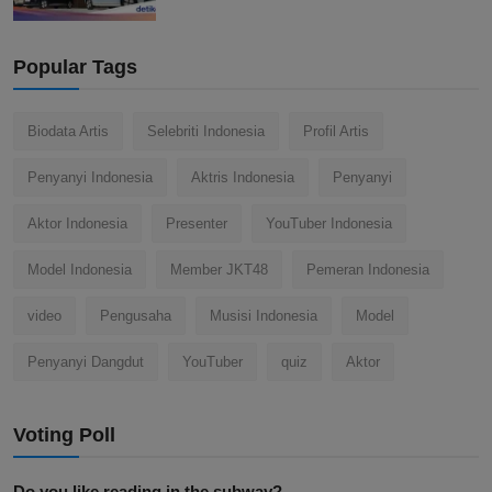
Popular Tags
Biodata Artis
Selebriti Indonesia
Profil Artis
Penyanyi Indonesia
Aktris Indonesia
Penyanyi
Aktor Indonesia
Presenter
YouTuber Indonesia
Model Indonesia
Member JKT48
Pemeran Indonesia
video
Pengusaha
Musisi Indonesia
Model
Penyanyi Dangdut
YouTuber
quiz
Aktor
Voting Poll
Do you like reading in the subway?