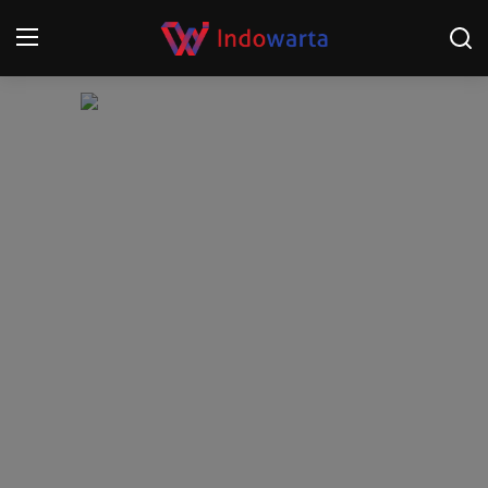
Login
Register
Home
Kompetisi Sepak Bola 2025/2026
Contact
About
Disclaimer
Peristiwa