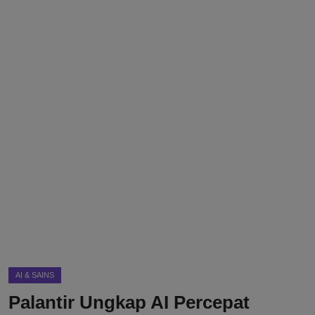
DMCA
Politik
Ekonomi
Internasional
Teknologi
Hiburan
Kesehatan
Otomotif
AI & SAINS
Palantir Ungkap AI Percepat