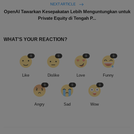
NEXT ARTICLE
OpenAI Tawarkan Kesepakatan Lebih Menguntungkan untuk
Private Equity di Tengah P...
WHAT'S YOUR REACTION?
0
0
0
0
Like
Dislike
Love
Funny
0
0
0
Angry
Sad
Wow