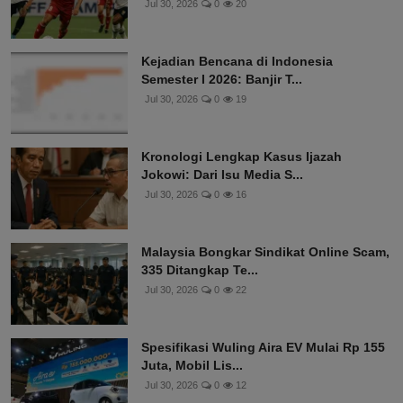
Jul 30, 2026
0
20
Kejadian Bencana di Indonesia
Semester I 2026: Banjir T...
Jul 30, 2026
0
19
Kronologi Lengkap Kasus Ijazah
Jokowi: Dari Isu Media S...
Jul 30, 2026
0
16
Malaysia Bongkar Sindikat Online Scam,
335 Ditangkap Te...
Jul 30, 2026
0
22
Spesifikasi Wuling Aira EV Mulai Rp 155
Juta, Mobil Lis...
Jul 30, 2026
0
12