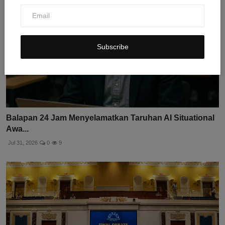
Subscribe
Balapan 24 Jam Menyelamatkan Taruhan AI Situational
Awa...
Jul 31, 2026
0
9