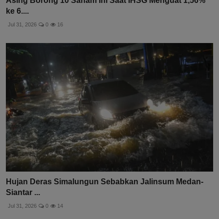
Asing Borong 10 Saham Ini Saat IHSG Menguat 1,56%
ke 6....
Jul 31, 2026
0
16
Hujan Deras Simalungun Sebabkan Jalinsum Medan-
Siantar ...
Jul 31, 2026
0
14