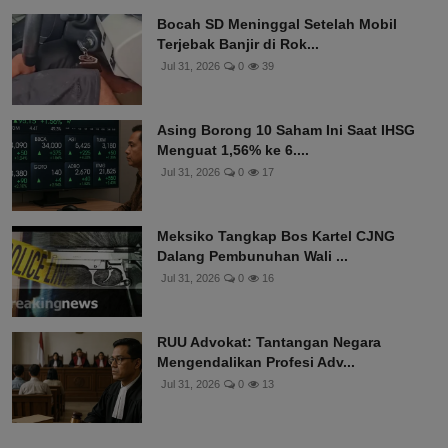
Bocah SD Meninggal Setelah Mobil
Terjebak Banjir di Rok...
Jul 31, 2026
0
39
Asing Borong 10 Saham Ini Saat IHSG
Menguat 1,56% ke 6....
Jul 31, 2026
0
17
Meksiko Tangkap Bos Kartel CJNG
Dalang Pembunuhan Wali ...
Jul 31, 2026
0
16
RUU Advokat: Tantangan Negara
Mengendalikan Profesi Adv...
Jul 31, 2026
0
13