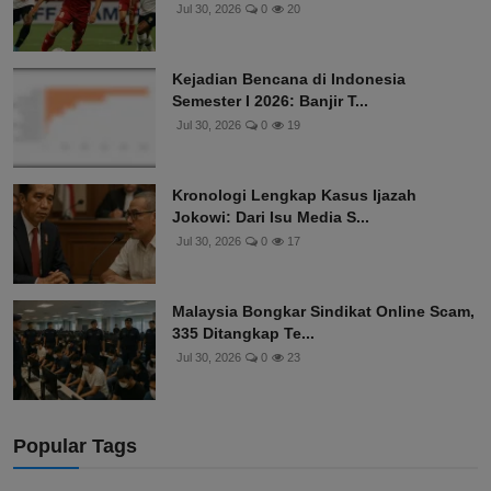
Jul 30, 2026
0
20
Kejadian Bencana di Indonesia
Semester I 2026: Banjir T...
Jul 30, 2026
0
19
Kronologi Lengkap Kasus Ijazah
Jokowi: Dari Isu Media S...
Jul 30, 2026
0
17
Malaysia Bongkar Sindikat Online Scam,
335 Ditangkap Te...
Jul 30, 2026
0
23
Popular Tags