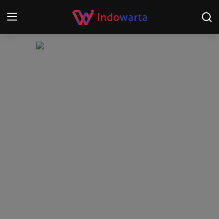
Login
Register
Home
Kompetisi Sepak Bola 2025/2026
Contact
About
Disclaimer
Peristiwa