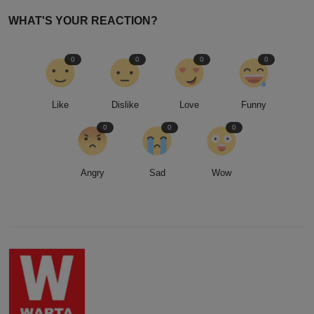
WHAT'S YOUR REACTION?
0
0
0
0
Like
Dislike
Love
Funny
0
0
0
Angry
Sad
Wow