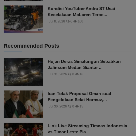
Kondisi YouTuber Andra ST Usai
Kecelakaan McLaren Terbe...
Jul 8, 2026
0
108
Recommended Posts
Hujan Deras Simalungun Sebabkan
Jalinsum Medan-Siantar ...
Jul 31, 2026
0
16
Iran Tolak Proposal Oman soal
Pengelolaan Selat Hormuz,...
Jul 30, 2026
0
15
Link Live Streaming Timnas Indonesia
vs Timor Leste Pia...