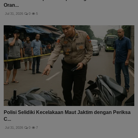
Oran...
Jul 31, 2026
0
5
Polisi Selidiki Kecelakaan Maut Jaktim dengan Periksa
C...
Jul 31, 2026
0
7