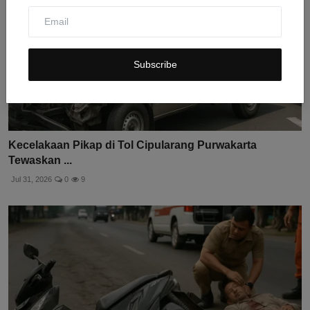
Subscribe
Kecelakaan Pikap di Tol Cipularang Purwakarta
Tewaskan ...
Jul 31, 2026
0
9