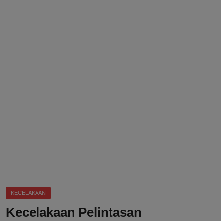
DMCA
Politik
Ekonomi
Internasional
Teknologi
Hiburan
Kesehatan
Otomotif
KECELAKAAN
Kecelakaan Pelintasan