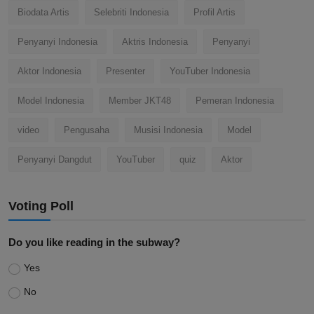
Biodata Artis
Selebriti Indonesia
Profil Artis
Penyanyi Indonesia
Aktris Indonesia
Penyanyi
Aktor Indonesia
Presenter
YouTuber Indonesia
Model Indonesia
Member JKT48
Pemeran Indonesia
video
Pengusaha
Musisi Indonesia
Model
Penyanyi Dangdut
YouTuber
quiz
Aktor
Voting Poll
Do you like reading in the subway?
Yes
No